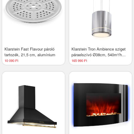
Klarstein Fast Flavour pároló
Klarstein Tron Ambience sziget
tartozék, 21,5 cm, alumínium
páraelszívó Ø38cm, 540m³/h
légáram, LED, rozsdamentes
10 090 Ft
165 990 Ft
acél