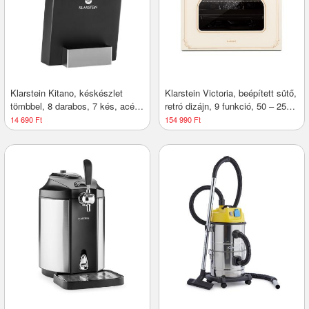
Klarstein Kitano, késkészlet
Klarstein Victoria, beépített sütő,
tömbbel, 8 darabos, 7 kés, acél,
retró dizájn, 9 funkció, 50 – 250
luxus fa blokk
°C, elefántcsont
14 690 Ft
154 990 Ft