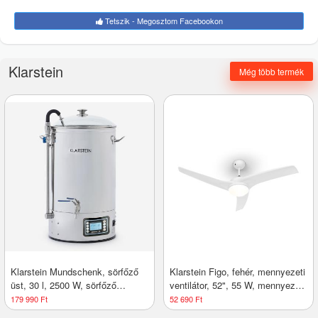
Tetszik - Megosztom Facebookon
Klarstein
Még több termék
Klarstein Mundschenk, sörfőző
Klarstein Figo, fehér, mennyezeti
üst, 30 l, 2500 W, sörfőző
ventilátor, 52", 55 W, mennyezeti
berendezés, rozsdamentes acél
lámpa, 2 x 42 W, távirányító
179 990 Ft
52 690 Ft