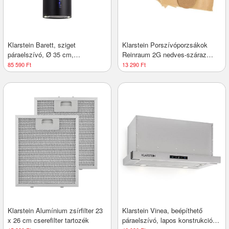
Klarstein Barett, sziget
Klarstein Porszívóporzsákok
páraelszívó, Ø 35 cm,
Reinraum 2G nedves-száraz
légkeringetés, 522 m³/ó, LED,
porszívóhoz, 5 darab papír
85 590 Ft
13 290 Ft
aktívszén szűrő, fekete
Klarstein Alumínium zsírfilter 23
Klarstein Vinea, beépíthető
x 26 cm cserefilter tartozék
páraelszívó, lapos konstrukció,