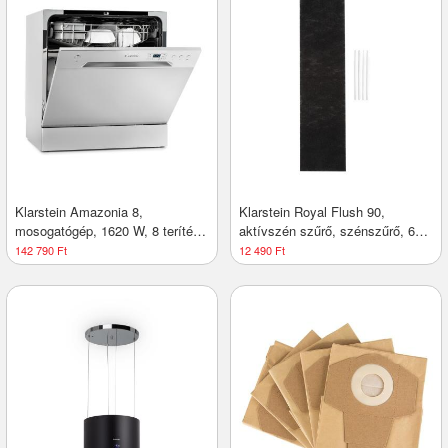
Klarstein Amazonia 8,
Klarstein Royal Flush 90,
mosogatógép, 1620 W, 8 teríték,
aktívszén szűrő, szénszűrő, 67
F energihatékonysági osztály, 49
x 16,7 cm
142 790 Ft
12 490 Ft
dB