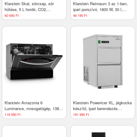
Klarstein Skal, sörcsap, sör
Klarstein Reinraum 3 az 1-ben,
hűtése, 5 L hordó, CO2,
ipari porszívó, 1800 W, 30 l,
rozsdamentes acél
rozsdamentes acél
60 690 Ft
46 190 Ft
Klarstein Amazonia 6
Klarstein Powericer XL, jégkocka
Luminance, mosogatógép, 1380
készítő, ipari berendezés
W, 6 teríték, F
légkocka gyártáshoz, 145 W
119 590 Ft
191 990 Ft
energiahatékonysági osztály