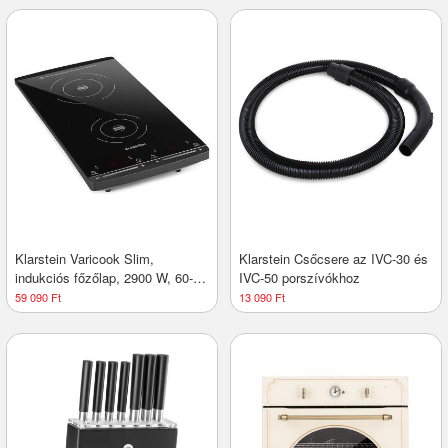
Klarstein Varicook Slim,
Klarstein Csőcsere az IVC-30 és
indukciós főzőlap, 2900 W, 60-
IVC-50 porszívókhoz
240 °C, 2 főzőlap, fekete
59 090 Ft
13 090 Ft