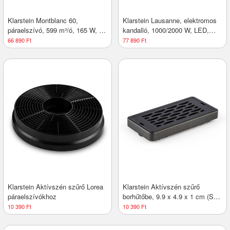
Klarstein Montblanc 60,
Klarstein Lausanne, elektromos
páraelszívó, 599 m³/ó, 165 W, 2
kandalló, 1000/2000 W, LED,
x 1,5 W LED, díszléc
távirányító
66 890 Ft
77 890 Ft
Klarstein Aktívszén szűrő Lorea
Klarstein Aktívszén szűrő
páraelszívókhoz
borhűtőbe, 9.9 x 4.9 x 1 cm (SZ
x H x M)
10 390 Ft
10 390 Ft