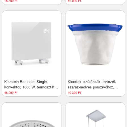
60 cm, fekete
15 390 Ft
46 090 Ft
Klarstein Bornholm Single,
Klarstein szűrőzsák, tartozék
konvektor, 1000 W, termosztát,
száraz-nedves porszívóhoz,
időzítő, fehér
textil filter tasak, Ø35cm
48 290 Ft
10 390 Ft