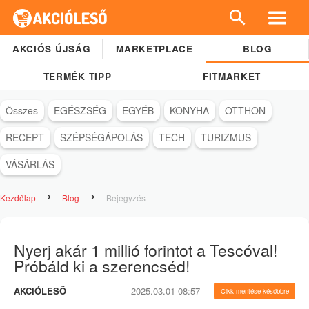
AKCIÓS ÚJSÁG
MARKETPLACE
BLOG
TERMÉK TIPP
FITMARKET
Összes
EGÉSZSÉG
EGYÉB
KONYHA
OTTHON
RECEPT
SZÉPSÉGÁPOLÁS
TECH
TURIZMUS
VÁSÁRLÁS
Kezdőlap
Blog
Bejegyzés
Nyerj akár 1 millió forintot a Tescóval!
Próbáld ki a szerencséd!
AKCIÓLESŐ
2025.03.01 08:57
Cikk mentése későbbre