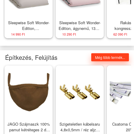
Sleepwise Soft Wonder-
Sleepwise Soft Wonder-
Rakásol
Edition,
Edition, ágynemű, 135 x
kongresszu
Ágyneműhuzatok,
200 cm
készlet
14 990 Ft
10 290 Ft
62 090 Ft
200x200 cm,
narancs
mikroszálas
Építkezés, Felújítás
Még több termék...
JAGO Szájmaszk 100%
Szigeteletlen kábelsaru
Csatorna Op
pamut kétréteges 2 db
4,8x0,5mm / réz aljzat
20*1