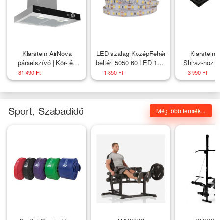
Klarstein AirNova
LED szalag KözépFehér
Klarstein 
páraelszívó | Kör- és
beltéri 5050 60 LED 15W
Shiraz-hoz -
elszívó levegő |
4200K 1410lm 2év
81 490 Ft
1 850 Ft
3 990 Ft
Energiahatékonyság
garancia
A++ | 110 W | 614 m³/h
Sport, Szabadidő
Még több termék...