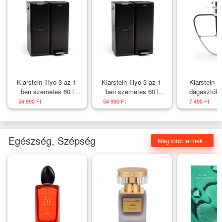
Klarstein Tiyo 3 az 1-
Klarstein Tiyo 3 az 1-
Klarstein B
ben szemetes 60 l
ben szemetes 60 l
dagasztóka
levehető vödörrel, soft-
levehető vödörrel, soft-
tartozék / 
54 990 Ft
54 990 Ft
7 490 Ft
close záródással
close záródással
alumínium 
Egészség, Szépség
Még több termék...