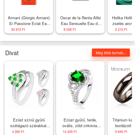
Armani (Giorgio Armani)
Oscar de la Renta Alibi
Holika Holik
Sí Passione Eclat Eau
Eau Sensuelle Eau de
zselés arcm
de Parfum nőknek 100
Parfum nőknek 30 ml
Gel Mask
30 915 Ft
8 035 Ft
2 210 Ft
ml
Divat
Még több termék...
Ezüst színű gyűrű
Ezüst gyűrű, ferde,
Titánium kar
szétágazó szárakkal,
ovális, zöld cirkónia,
bordázott s
kerek átlátszó cirkóniák
lekerekített vonalak,
Nagysá
4 260 Ft
14 425 Ft
9 640 Ft