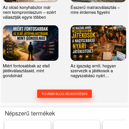
Az olcsó konyhabútor már
Ésszerű matracválasztás –
nem kompromisszum – ezért
mire érdemes figyelni
választják egyre többen
Miért fontosabbak az első
Az igazság arról, hogyan
játékválasztásaid, mint
szervezik a játékosok a
gondolnád
nagyszabású nyári
játékesteket
TOVÁBBI BLOG BEJEGYZÉSEK
Népszerű termékek