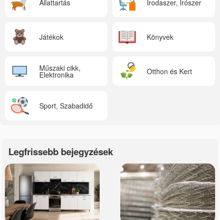
Állattartás
Irodaszer, Írószer
Játékok
Könyvek
Műszaki cikk,
Otthon és Kert
Elektronika
Sport, Szabadidő
Legfrissebb bejegyzések