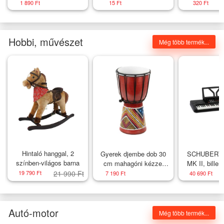
oliva
KSH
1 890 Ft
15 Ft
320 Ft
Hobbi, művészet
Még több termék...
Hintaló hanggal, 2
Gyerek djembe dob 30
SCHUBERT 
színben-világos barna
cm mahagóni kézzel
MK II, billen
festett
normál bille
19 790 Ft
21 990 Ft
7 190 Ft
40 690 Ft
hang/ritmus
Autó-motor
Még több termék...