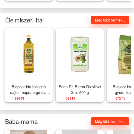
- Nagyság_ 53, Szín:
átlátszó kövek -
Rózsaszín
Nagyság_ 54
Élelmiszer, Ital
Még több termék...
Biopont bio hidegen
Eden Pr. Barna Rizsliszt
Biopont bio 
sajtolt napraforgó olaj
Gm. 500 g
gyorsfőzés
1000 ml
1 996 Ft
1 021 Ft
872 Ft
Baba-mama
Még több termék...