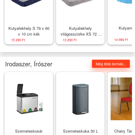
Kutyame
Kutyafekhely S 79 x 60
Kutyafekhely
x 10 cm kék
világosszürke XS 72 x
50 x 10 cm
14 990 Ft
15 290 Ft
13 290 Ft
Irodaszer, Írószer
Még több termék...
Szemeteskosár
Szemeteskuka 30 L
Chairy Tárg