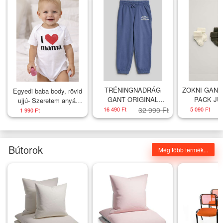
TRÉNINGNADRÁG
ZOKNI GANT
Egyedi baba body, rövid
GANT ORIGINAL
PACK JU
ujjú- Szeretem anyát
SPORTSWEAR
GRE
Méret: 56 (0-2hó)
16 490 Ft
32 990 Ft
5 090 Ft
1 990 Ft
SWEATPANTS
WASHED BLUE
Bútorok
Még több termék...