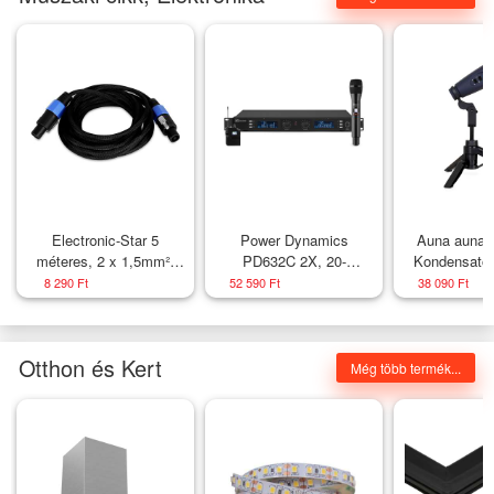
Electronic-Star 5
Power Dynamics
Auna auna P
méteres, 2 x 1,5mm²,
PD632C 2X, 20-
Kondensator
PA kábel, törésvédővel
csatornás UHF vezeték
navy b
8 290 Ft
52 590 Ft
38 090 Ft
nélküli mikrofon készlet,
1 x kézi / 1 x headset
mikrofon
Otthon és Kert
Még több termék...