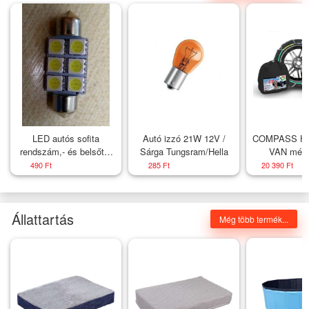
LED autós sofita
Autó izzó 21W 12V /
COMPASS Hó
rendszám,- és belsőtér
Sárga Tungsram/Hella
VAN mére
világitás A6L5050 39mm
490 Ft
285 Ft
20 390 Ft
HidegFehér 1 év
garancia
Állattartás
Még több termék...