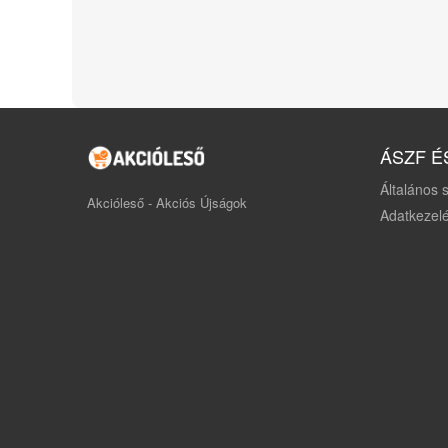
ÁSZF É
Általános s
Akcióleső - Akciós Újságok
Adatkezelé