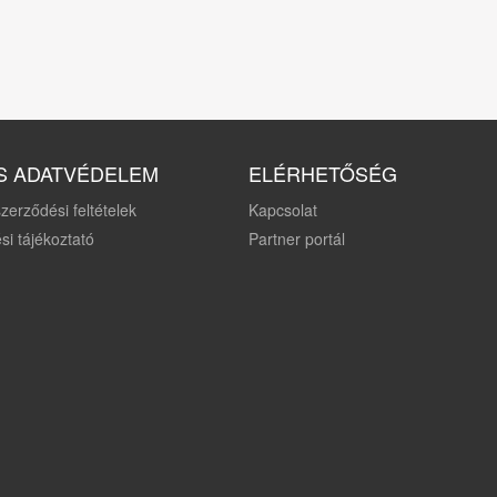
S ADATVÉDELEM
ELÉRHETŐSÉG
zerződési feltételek
Kapcsolat
si tájékoztató
Partner portál