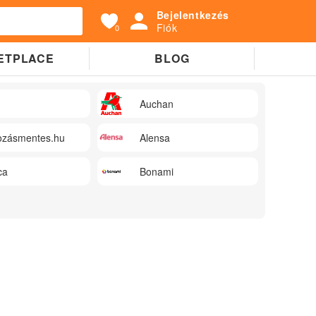
Bejelentkezés
Fiók
0
ETPLACE
BLOG
Auchan
zásmentes.hu
Alensa
ca
Bonami