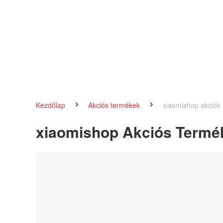
Kezdőlap
Akciós termékek
xiaomishop akciók
xiaomishop Akciós Termé