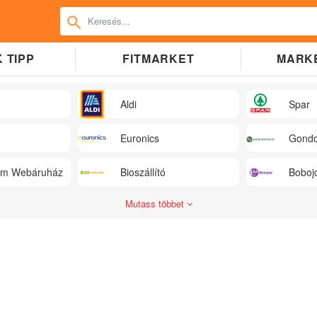
 TIPP
FITMARKET
MARK
Aldi
Spar
Euronics
Gondo
üm Webáruház
Bioszállító
Boboj
Mutass többet