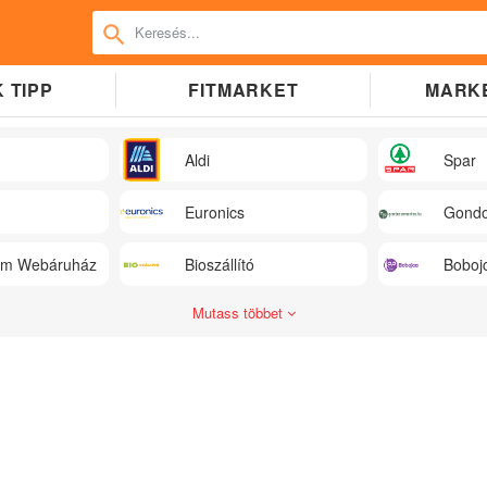
 TIPP
FITMARKET
MARK
Aldi
Spar
Euronics
Gondo
üm Webáruház
Bioszállító
Boboj
Mutass többet