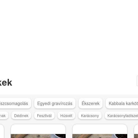
kek
íszcsomagolás
Egyedi gravírozás
Ékszerek
Kabbala karkö
nak
Dédinek
Fesztivál
Húsvét
Karácsony
Karácsonyfadísze