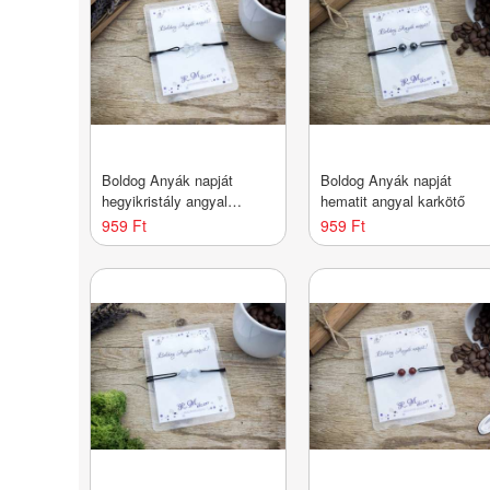
Boldog Anyák napját
Boldog Anyák napját
hegyikristály angyal
hematit angyal karkötő
karkötő
959 Ft
959 Ft