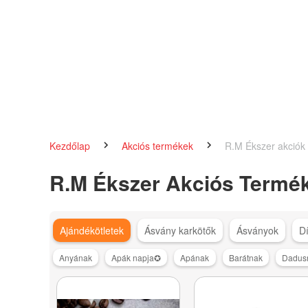
Kezdőlap
Akciós termékek
R.M Ékszer akciók
R.M Ékszer Akciós Termé
Ajándékötletek
Ásvány karkötők
Ásványok
D
Anyának
Apák napja✪
Apának
Barátnak
Dadus