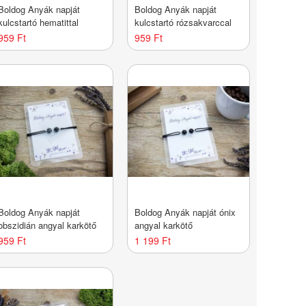
Boldog Anyák napját
Boldog Anyák napját
kulcstartó hematittal
kulcstartó rózsakvarccal
959 Ft
959 Ft
Boldog Anyák napját
Boldog Anyák napját ónix
obszidián angyal karkötő
angyal karkötő
959 Ft
1 199 Ft