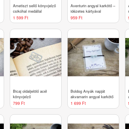
Ametiszt sellő könyvjelző
Aventurin angyal karkötő –
csikóhal medállal
idézetes kártyával
1 599 Ft
959 Ft
Bicaj oldaljelölő acél
Boldog Anyák napját
könyvjelző
akvamarin angyal karkötő
799 Ft
1 699 Ft