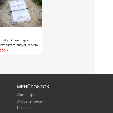
Boldog Anyák napját
rózsakvarc angyal karkötő
959 Ft
MENÜPONTOK
Akciós Újság
Akciós termékek
Kuponok