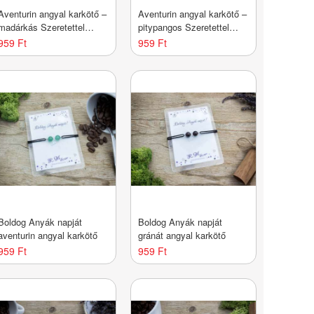
Aventurin angyal karkötő –
Aventurin angyal karkötő –
madárkás Szeretettel
pitypangos Szeretettel
kártyával
kártyával
959 Ft
959 Ft
Boldog Anyák napját
Boldog Anyák napját
aventurin angyal karkötő
gránát angyal karkötő
959 Ft
959 Ft