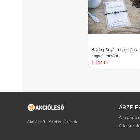
Boldog Anyák napját ónix
angyal karkötő
1 199 Ft
ÁSZF É
Általános s
Akcióleső - Akciós Újságok
Adatkezelé