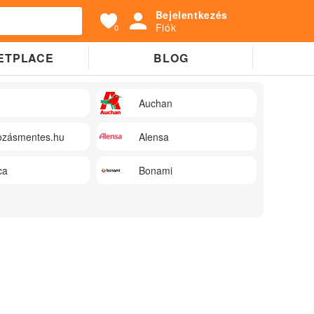
Bejelentkezés
Fiók
0
ETPLACE
BLOG
Auchan
zásmentes.hu
Alensa
ca
Bonami