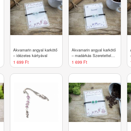
Akvamarin angyal karkötő
Akvamarin angyal karkötő
– idézetes kártyával
– madárkás Szeretettel
kártyával
1 699 Ft
1 699 Ft