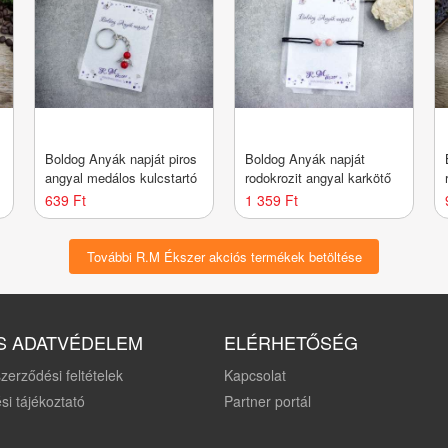
Boldog Anyák napját piros
Boldog Anyák napját
angyal medálos kulcstartó
rodokrozit angyal karkötő
639 Ft
1 359 Ft
További R.M Ékszer akciós termékek betöltése
S ADATVÉDELEM
ELÉRHETŐSÉG
zerződési feltételek
Kapcsolat
si tájékoztató
Partner portál