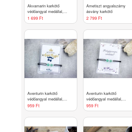
Akvamarin karkötő
Ametiszt angyalszárny
védőangyal medállal,
ásvány karkötő
állítható – pedagógusnapi
1 699 Ft
2 799 Ft
ajándék tanárnak,
óvónőnek, kék ásvány
Aventurin karkötő
Aventurin karkötő
védőangyal medállal,
védőangyal medállal,
állítható – apák napi
állítható – pedagógusnapi
959 Ft
959 Ft
ajándék apának,
ajándék tanárnak,
keresztapának, zöld
óvónőnek, zöld ásvány
ásvány