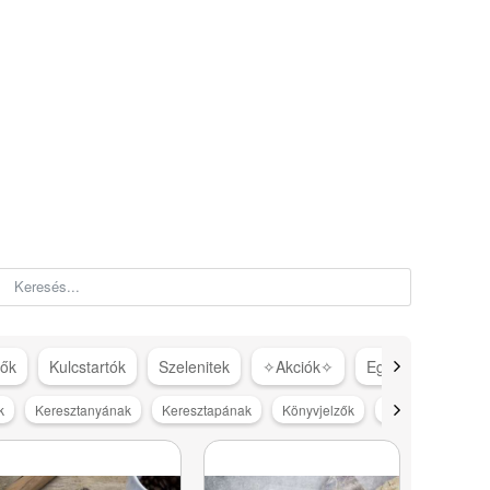
tők
Kulcstartók
Szelenitek
✧Akciók✧
Egyéb
k
Keresztanyának
Keresztapának
Könyvjelzők
Köszönöm
M