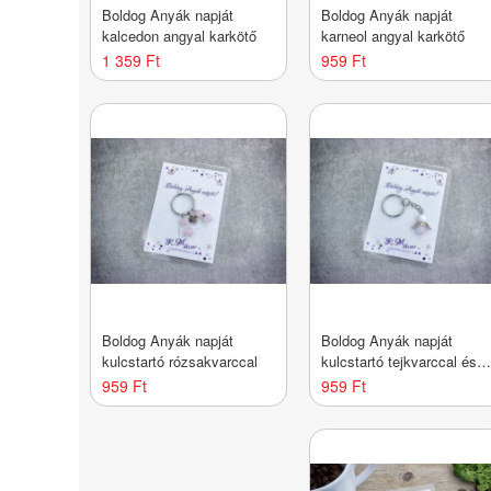
Boldog Anyák napját
Boldog Anyák napját
kalcedon angyal karkötő
karneol angyal karkötő
1 359 Ft
959 Ft
Boldog Anyák napját
Boldog Anyák napját
kulcstartó rózsakvarccal
kulcstartó tejkvarccal és
rózsakvarccal
959 Ft
959 Ft