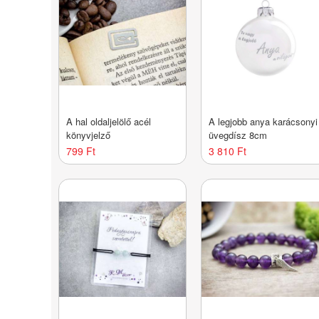
A hal oldaljelölő acél
A legjobb anya karácsonyi
könyvjelző
üvegdísz 8cm
799 Ft
3 810 Ft