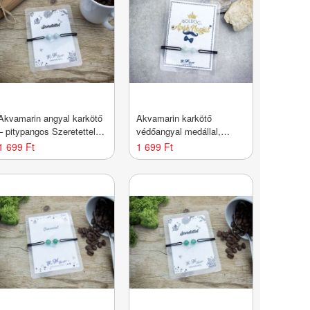
Akvamarin angyal karkötő
Akvamarin karkötő
– pitypangos Szeretettel
védőangyal medállal,
kártyával
állítható – apák napi
1 699 Ft
1 699 Ft
ajándék apának,
keresztapának, kék
ásvány