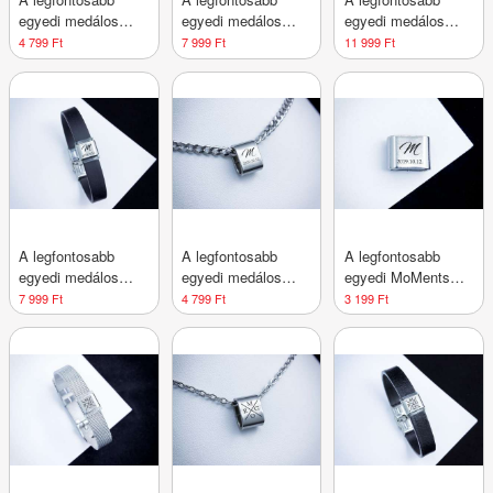
egyedi medálos
egyedi medálos
egyedi medálos
MoMents anker
MoMents bőr
MoMents fekete
4 799 Ft
7 999 Ft
11 999 Ft
acél nyaklánc
karkötő
színű acél karkötő
A legfontosabb
A legfontosabb
A legfontosabb
egyedi medálos
egyedi medálos
egyedi MoMents
MoMents kaucsuk
MoMents pancer
acél medál
7 999 Ft
4 799 Ft
3 199 Ft
karkötő
acél nyaklánc