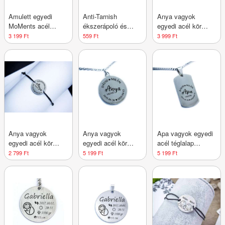
Amulett egyedi
Anti-Tarnish
Anya vagyok
MoMents acél
ékszerápoló és
egyedi acél kör
medál
tisztító velúr kendő
medálos karlánc
3 199 Ft
559 Ft
3 999 Ft
Anya vagyok
Anya vagyok
Apa vagyok egyedi
egyedi acél kör
egyedi acél kör
acél téglalap
medálos microcord
medálos nyaklánc
medálos nyaklánc
2 799 Ft
5 199 Ft
5 199 Ft
karkötő