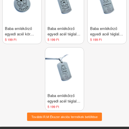
Baba emlékőrző
Baba emlékőrző
Baba emlékőrző
egyedi acél kör
egyedi acél téglalap
egyedi acél téglalap
medálos nyaklánc 2
medálos nyaklánc 2
medálos nyaklánc
5 199 Ft
5 199 Ft
5 199 Ft
Fiú
Baba emlékőrző
egyedi acél téglalap
medálos nyaklánc
5 199 Ft
Lány
További R.M Ékszer akciós termékek betöltése