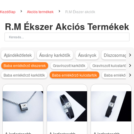
Kezdőlap
Akciós termékek
R.M Ékszer akciók
R.M Ékszer Akciós Termékek
Ajándékötletek
Ásvány karkötők
Ásványok
Díszcsomagolá
Baba emlékőrző ékszerek
Gravírozott karkötők
Gravírozott kulcstartók
Baba emlékőrző karkötők
Baba emlékőrző kulcstartók
Baba emlékőrző m
A legfontosabb
A legfontosabb
A legfontosabb