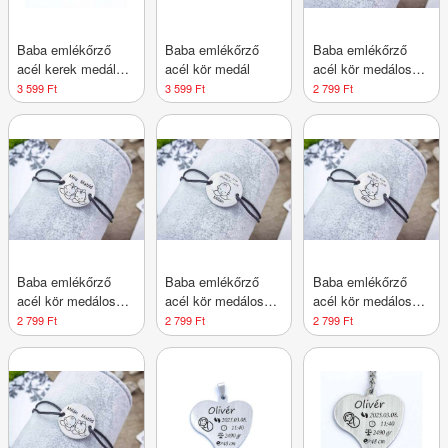
Baba emlékőrző
Baba emlékőrző
Baba emlékőrző
acél kerek medálos
acél kör medál
acél kör medálos
kulcstartó
karkötő 2 Fiú
3 599 Ft
3 599 Ft
2 799 Ft
Baba emlékőrző
Baba emlékőrző
Baba emlékőrző
acél kör medálos
acél kör medálos
acél kör medálos
karkötő 2 Lány
karkötő Fiú
karkötő Lány
2 799 Ft
2 799 Ft
2 799 Ft