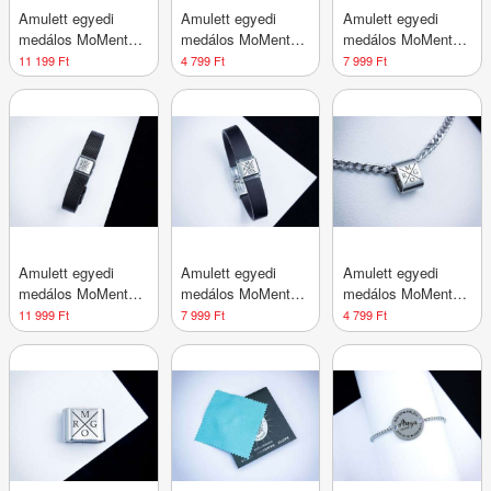
Amulett egyedi
Amulett egyedi
Amulett egyedi
medálos MoMents
medálos MoMents
medálos MoMents
acél karkötő
anker acél nyaklánc
bőr karkötő
11 199 Ft
4 799 Ft
7 999 Ft
Amulett egyedi
Amulett egyedi
Amulett egyedi
medálos MoMents
medálos MoMents
medálos MoMents
fekete színű acél
kaucsuk karkötő
pancer acél
11 999 Ft
7 999 Ft
4 799 Ft
karkötő
nyaklánc