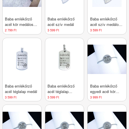
Baba emlékőrző
Baba emlékőrző
Baba emlékőrző
acél kör medálos
acél szív medál
acél szív medálos
karkötő Lány Fiú
kulcstartó
2 799 Ft
3 599 Ft
3 599 Ft
Baba emlékőrző
Baba emlékőrző
Baba emlékőrző
acél téglalap medál
acél téglalap
egyedi acél kör
medálos kulcstartó
medálos karlánc 2
3 599 Ft
3 599 Ft
3 999 Ft
Fiú