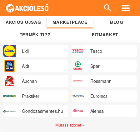
AKCIÓS ÚJSÁG
MARKETPLACE
BLOG
TERMÉK TIPP
FITMARKET
Lidl
Tesco
Aldi
Spar
Auchan
Rossmann
Praktiker
Euronics
Gondozásmentes.hu
Alensa
Mutass többet