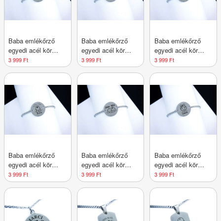
Baba emlékőrző
Baba emlékőrző
Baba emlékőrző
egyedi acél kör
egyedi acél kör
egyedi acél kör
medálos karlánc 2
medálos karlánc
medálos karlánc Fiú
3 999 Ft
3 999 Ft
3 999 Ft
Lány
Fiam
Baba emlékőrző
Baba emlékőrző
Baba emlékőrző
egyedi acél kör
egyedi acél kör
egyedi acél kör
medálos karlánc
medálos karlánc
medálos karlánc
3 999 Ft
3 999 Ft
3 999 Ft
Lány
Lány Fiú
Lányom