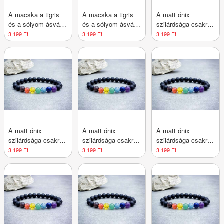
A macska a tigris
A macska a tigris
A matt ónix
és a sólyom ásvány
és a sólyom ásvány
szilárdsága csakra
karkötő
karkötő
ásvány karkötő
3 199 Ft
3 199 Ft
3 199 Ft
A matt ónix
A matt ónix
A matt ónix
szilárdsága csakra
szilárdsága csakra
szilárdsága csakra
ásvány karkötő
ásvány karkötő
ásvány karkötő
3 199 Ft
3 199 Ft
3 199 Ft