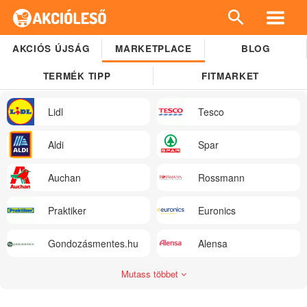
AKCIÓS ÚJSÁG
MARKETPLACE
BLOG
TERMÉK TIPP
FITMARKET
Lidl
Tesco
Aldi
Spar
Auchan
Rossmann
Praktiker
Euronics
Gondozásmentes.hu
Alensa
Mutass többet