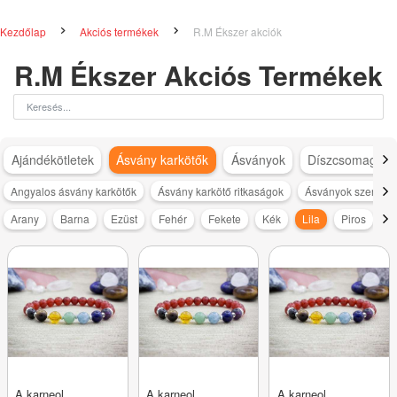
Kezdőlap
Akciós termékek
R.M Ékszer akciók
R.M Ékszer Akciós Termékek
Ajándékötletek
Ásvány karkötők
Ásványok
Díszcsomagolá
Angyalos ásvány karkötők
Ásvány karkötő ritkaságok
Ásványok szerint
Arany
Barna
Ezüst
Fehér
Fekete
Kék
Lila
Piros
R
A karneol
A karneol
A karneol