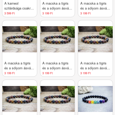
A karneol
A macska a tigris
A macska a tigris
szilárdsága csakra
és a sólyom ásvány
és a sólyom ásvány
ásvány karkötő
karkötő
karkötő
3 599 Ft
3 199 Ft
3 199 Ft
A macska a tigris
A macska a tigris
A macska a tigris
és a sólyom ásvány
és a sólyom ásvány
és a sólyom ásvány
karkötő
karkötő
karkötő
3 199 Ft
3 199 Ft
3 199 Ft