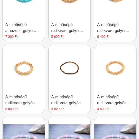
A minőségű
A minőségű
A minőségű
amazonit golyós
rutilkvarc golyós
rutilkvarc golyós
ásvány karkötő 9–
ásvány karkötő 10–
ásvány karkötő 11–
7 200 Ft
5 600 Ft
6 400 Ft
10mm
11mm
12mm
A minőségű
A minőségű
A minőségű
rutilkvarc golyós
rutilkvarc golyós
rutilkvarc golyós
ásvány karkötő 12–
ásvány karkötő 8–
ásvány karkötő 9–
8 000 Ft
3 520 Ft
4 800 Ft
13mm
9mm
10mm