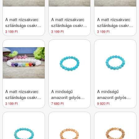
A matt rózsakvarc
A matt rózsakvarc
A matt rózsakvarc
szilárdsága csakra
szilárdsága csakra
szilárdsága csakra
ásvány karkötő
ásvány karkötő
ásvány karkötő
3 199 Ft
3 199 Ft
3 199 Ft
A matt rózsakvarc
A minőségű
A minőségű
szilárdsága csakra
amazonit golyós
amazonit golyós
ásvány karkötő
ásvány karkötő 10–
ásvány karkötő 11–
3 199 Ft
7 680 Ft
9 920 Ft
11mm
12mm