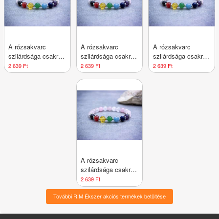
A rózsakvarc
A rózsakvarc
A rózsakvarc
szilárdsága csakra
szilárdsága csakra
szilárdsága csakra
ásvány karkötő
ásvány karkötő
ásvány karkötő
2 639 Ft
2 639 Ft
2 639 Ft
A rózsakvarc
szilárdsága csakra
ásvány karkötő
2 639 Ft
További R.M Ékszer akciós termékek betöltése