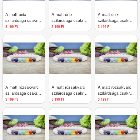
A matt ónix
A matt ónix
A matt ónix
szilárdsága csakra
szilárdsága csakra
szilárdsága csakra
ásvány karkötő
ásvány karkötő
ásvány karkötő
3 199 Ft
3 199 Ft
3 199 Ft
A matt rózsakvarc
A matt rózsakvarc
A matt rózsakvarc
szilárdsága csakra
szilárdsága csakra
szilárdsága csakra
ásvány karkötő
ásvány karkötő
ásvány karkötő
3 199 Ft
3 199 Ft
3 199 Ft