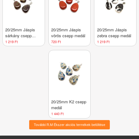
20/25mm Jáspis
20/25mm Jáspis
20/25mm Jáspis
sárkány csepp
vörös csepp medál
zebra csepp medál
medál
1 219 Ft
720 Ft
1 219 Ft
20/25mm K2 csepp
medál
1 440 Ft
További R.M Ékszer akciós termékek betöltése