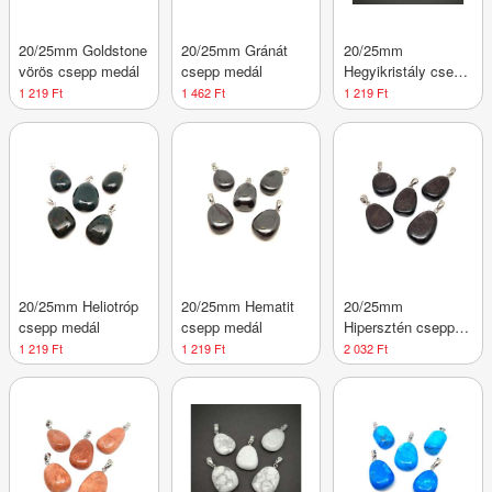
20/25mm Goldstone
20/25mm Gránát
20/25mm
vörös csepp medál
csepp medál
Hegyikristály csepp
medál
1 219 Ft
1 462 Ft
1 219 Ft
20/25mm Heliotróp
20/25mm Hematit
20/25mm
csepp medál
csepp medál
Hipersztén csepp
medál
1 219 Ft
1 219 Ft
2 032 Ft