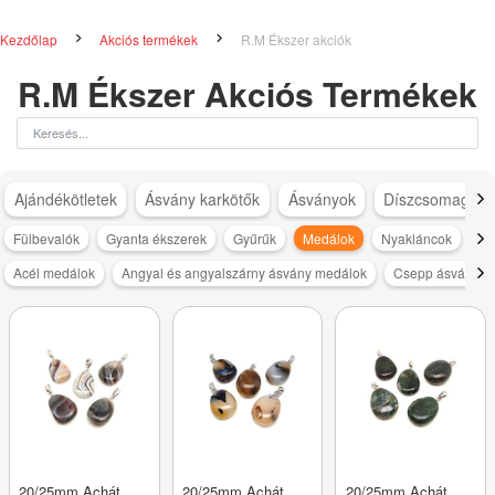
Kezdőlap
Akciós termékek
R.M Ékszer akciók
R.M Ékszer Akciós Termékek
Ajándékötletek
Ásvány karkötők
Ásványok
Díszcsomagolá
Fülbevalók
Gyanta ékszerek
Gyűrűk
Medálok
Nyakláncok
Sz
Acél medálok
Angyal és angyalszárny ásvány medálok
Csepp ásvány m
20/25mm Achát
20/25mm Achát
20/25mm Achát