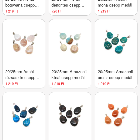
botswana csepp
dendrites csepp
moha csepp medál
medál
medál
1 219 Ft
720 Ft
1 219 Ft
20/25mm Achát
20/25mm Amazonit
20/25mm Amazonit
rózsaszín csepp
kínai csepp medál
orosz csepp medál
medál
1 219 Ft
1 219 Ft
1 219 Ft