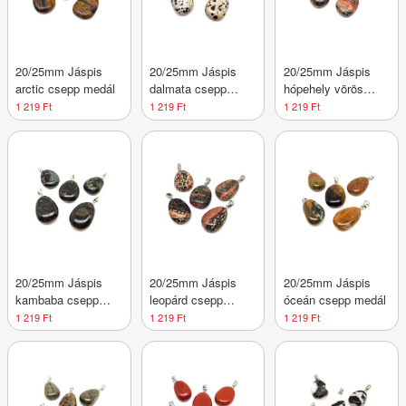
20/25mm Jáspis
20/25mm Jáspis
20/25mm Jáspis
arctic csepp medál
dalmata csepp
hópehely vörös
medál
csepp medál
1 219 Ft
1 219 Ft
1 219 Ft
20/25mm Jáspis
20/25mm Jáspis
20/25mm Jáspis
kambaba csepp
leopárd csepp
óceán csepp medál
medál
medál
1 219 Ft
1 219 Ft
1 219 Ft