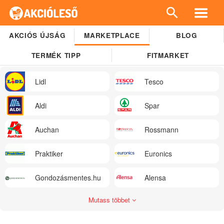
AKCIÓS ÚJSÁG
MARKETPLACE
BLOG
TERMÉK TIPP
FITMARKET
Lidl
Tesco
Aldi
Spar
Auchan
Rossmann
Praktiker
Euronics
Gondozásmentes.hu
Alensa
Mutass többet