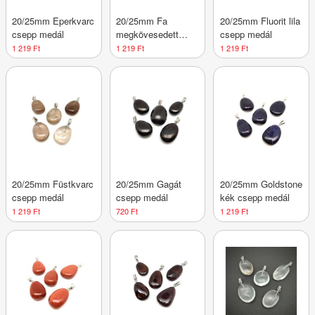
20/25mm Eperkvarc
20/25mm Fa
20/25mm Fluorit lila
csepp medál
megkövesedett
csepp medál
csepp medál
1 219 Ft
1 219 Ft
1 219 Ft
20/25mm Füstkvarc
20/25mm Gagát
20/25mm Goldstone
csepp medál
csepp medál
kék csepp medál
1 219 Ft
720 Ft
1 219 Ft