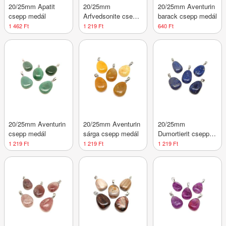
20/25mm Apatit
20/25mm
20/25mm Aventurin
csepp medál
Arfvedsonite csepp
barack csepp medál
medál
1 462 Ft
1 219 Ft
640 Ft
20/25mm Aventurin
20/25mm Aventurin
20/25mm
csepp medál
sárga csepp medál
Dumortierit csepp
medál
1 219 Ft
1 219 Ft
1 219 Ft