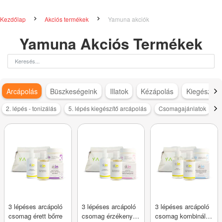
Kezdőlap
Akciós termékek
Yamuna akciók
Yamuna Akciós Termékek
Arcápolás
Büszkeségeink
Illatok
Kézápolás
Kiegészítő
2. lépés - tonizálás
5. lépés kiegészítő arcápolás
Csomagajánlatok
s
3 lépéses arcápoló
3 lépéses arcápoló
3 lépéses arcápoló
csomag érett bőrre
csomag érzékeny
csomag kombinált