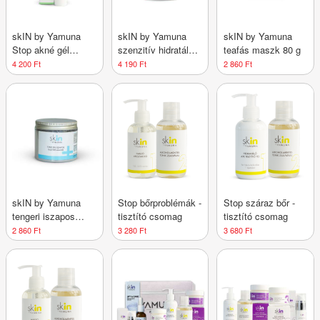
skIN by Yamuna
skIN by Yamuna
skIN by Yamuna
Stop akné gél
szenzitív hidratáló
teafás maszk 80 g
pattanásos bőrre 50
arckrém növényi
4 200 Ft
4 190 Ft
2 860 Ft
ml
kollagénnel 50 ml
skIN by Yamuna
Stop bőrproblémák -
Stop száraz bőr -
tengeri iszapos
tisztító csomag
tisztító csomag
tisztító maszk 80g
2 860 Ft
3 280 Ft
3 680 Ft