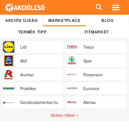
AKCIÓS ÚJSÁG
MARKETPLACE
BLOG
TERMÉK TIPP
FITMARKET
Lidl
Tesco
Aldi
Spar
Auchan
Rossmann
Praktiker
Euronics
Gondozásmentes.hu
Alensa
Mutass többet