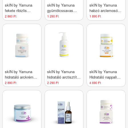
skIN by Yamuna
skIN by Yamuna
skIN by Yamuna
fekete ribizlis
gyümölcssavas
habzó arclemosó
maszk 80g
peeling 50 g
150 ml
2 860 Ft
1 290 Ft
1 890 Ft
skIN by Yamuna
skIN by Yamuna
skIN by Yamuna
hidratáló arckrém
hidratáló arctisztító
Hidratáló nappali
50 ml
tej 150 ml
arckrém
2 890 Ft
2 290 Ft
4 690 Ft
fényvédővel SPF30
50 ml