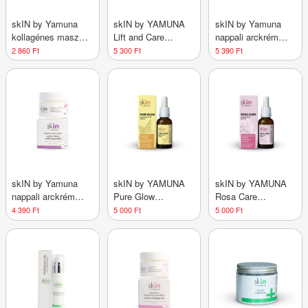
skIN by Yamuna
skIN by YAMUNA
skIN by Yamuna
kollagénes maszk
Lift and Care
nappali arckrém
rizsporral 80g
bőrfeszesítő
érett bőrre 50 ml
2 860 Ft
5 300 Ft
5 390 Ft
szérum 30 ml
skIN by Yamuna
skIN by YAMUNA
skIN by YAMUNA
nappali arckrém
Pure Glow
Rosa Care
száraz bőrre 50 ml
ragyogást adó
antiroseacea
4 390 Ft
5 000 Ft
5 000 Ft
szérum 30 ml
szérum 30 ml