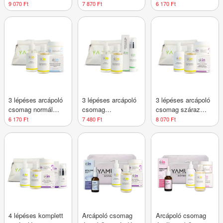
bőrre
bőrre
9 070 Ft
7 870 Ft
6 170 Ft
3 lépéses arcápoló
3 lépéses arcápoló
3 lépéses arcápoló
csomag normál
csomag
csomag száraz
bőrre
pattanásokra
bőrre
6 170 Ft
7 480 Ft
8 070 Ft
hajlamos, zsíros
bőrre bőrre
4 lépéses komplett
Arcápoló csomag
Arcápoló csomag