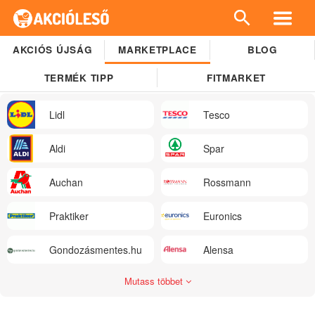
AKCIÓS ÚJSÁG
MARKETPLACE
BLOG
TERMÉK TIPP
FITMARKET
Lidl
Tesco
Aldi
Spar
Auchan
Rossmann
Praktiker
Euronics
Gondozásmentes.hu
Alensa
Mutass többet