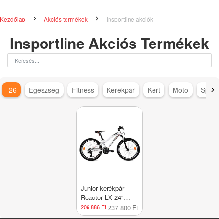
Kezdőlap
Akciós termékek
Insportline akciók
Insportline Akciós Termékek
-26
Egészség
Fitness
Kerékpár
Kert
Moto
Sport
Junior kerékpár
Reactor LX 24"
2025, 10 éves
206 886 Ft
237 800 Ft
kortól ajánlott,