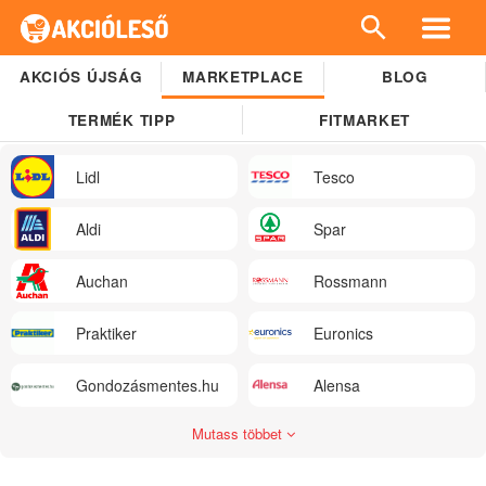
AKCIÓS ÚJSÁG
MARKETPLACE
BLOG
TERMÉK TIPP
FITMARKET
Lidl
Tesco
Aldi
Spar
Auchan
Rossmann
Praktiker
Euronics
Gondozásmentes.hu
Alensa
Mutass többet