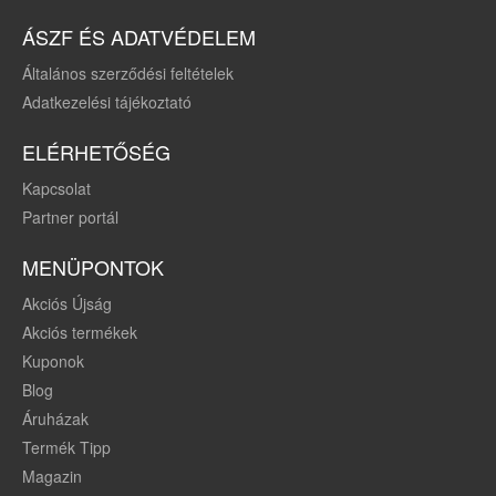
rugós villa, Kenda
ÁSZF ÉS ADATVÉDELEM
abroncsok, 21
fokozatú váltó,
Általános szerződési feltételek
Shimano váltókarok
16" (155-165 cm)
Adatkezelési tájékoztató
ELÉRHETŐSÉG
Kapcsolat
Partner portál
MENÜPONTOK
Akciós Újság
Akciós termékek
Kuponok
Blog
Áruházak
Termék Tipp
Magazin