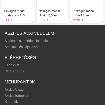
Hexagon medál
Hexagon medál
Hexagon medál
Tigrisszem 2,5cm
Unakit 2,5cm
Unakit 3cm
2 240 Ft
2 240 Ft
2 240 Ft
ÁSZF ÉS ADATVÉDELEM
Általános szerződési feltételek
Adatkezelési tájékoztató
ELÉRHETŐSÉG
Kapcsolat
Partner portál
MENÜPONTOK
Akciós Újság
Akciós termékek
Kuponok