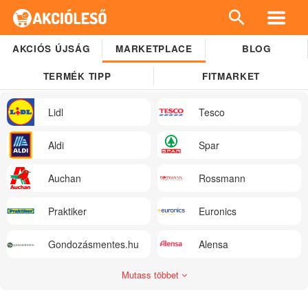
AKCIÓS ÚJSÁG
MARKETPLACE
BLOG
TERMÉK TIPP
FITMARKET
Lidl
Tesco
Aldi
Spar
Auchan
Rossmann
Praktiker
Euronics
Gondozásmentes.hu
Alensa
Mutass többet