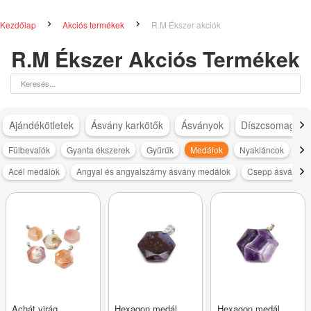
Kezdőlap
Akciós termékek
R.M Ékszer akciók
R.M Ékszer Akciós Termékek
Ajándékötletek
Ásvány karkötők
Ásványok
Díszcsomagolá
Fülbevalók
Gyanta ékszerek
Gyűrűk
Medálok
Nyakláncok
Sz
Acél medálok
Angyal és angyalszárny ásvány medálok
Csepp ásvány m
Achát virág
Hexagon medál
Hexagon medál