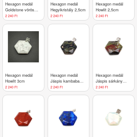
Hexagon medál
Hexagon medál
Hexagon medál
Goldstone vörös
Hegyikristály 2,5cm
Howlit 2,5cm
3cm
2 240 Ft
2 240 Ft
2 240 Ft
Hexagon medál
Hexagon medál
Hexagon medál
Howlit 3cm
Jáspis kambaba
Jáspis sárkány
2,5cm
2,5cm
2 240 Ft
2 240 Ft
2 240 Ft