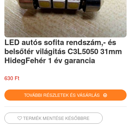
LED autós sofita rendszám,- és
belsőtér világitás C3L5050 31mm
HidegFehér 1 év garancia
630 Ft
TOVÁBBI RÉSZLETEK ÉS VÁSÁRLÁS
TERMÉK MENTÉSE KÉSŐBBRE