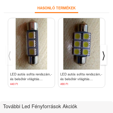
HASONLÓ TERMÉKEK
⟨
⟩
LED autós sofita rendszám,-
LED autós sofita rendszám,-
L
és belsőtér világitás
és belsőtér világitás
é
A3L5050 36mm HidegFehér
A6L5050 42mm HidegFehér
A
440 Ft
490 Ft
4
1 év garancia
1év garancia
1
További Led Fényforrások Akciók