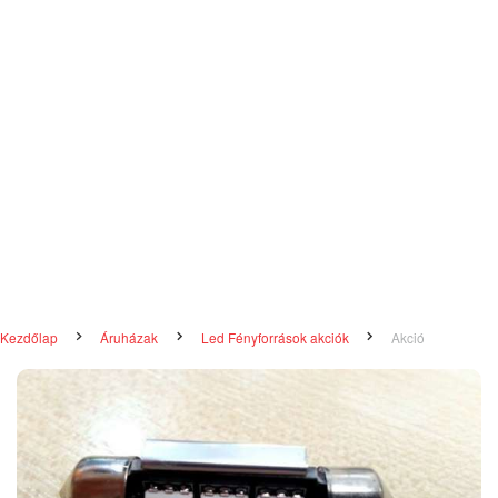
Kezdőlap
Áruházak
Led Fényforrások akciók
Akció