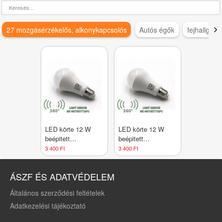
27 mozgásérzékelős, alkonykapcsolós
Autós égők
fejhallgató
LED körte 12 W
LED körte 12 W
beépitett
beépitett
alkonykapcsolóval
alkonykapcsolóvall
3 400 Ft
3 400 Ft
Közép fehér/4000 K
meleg fehér/3000 K
2 év garancia
2 év garancia
ÁSZF ÉS ADATVÉDELEM
Általános szerződési feltételek
Adatkezelési tájékoztató