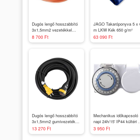
Dugós lengő hosszabbító
JAGO Takaróponyva 5 x 
3x1,5mm2 vezetékkel
m LKW Kék 650 g/m²
20m / Narancs (földelt)
8 700 Ft
63 090 Ft
Dugós lengő hosszabbító
Mechanikus időkapcsoló
3x1,5mm2 gumivezetékkel
napi 24h/15' IP44 kültéri /
10m Fekete /IP 44
Home
13 270 Ft
3 950 Ft
STANLEY