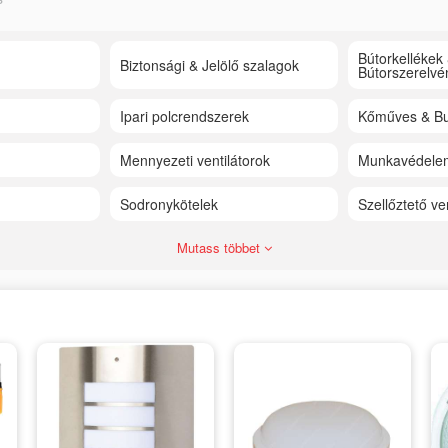
Bútorkellékek
Biztonsági & Jelölő szalagok
Bútorszerelvé
Ipari polcrendszerek
Kőműves & Bu
Mennyezeti ventilátorok
Munkavédele
Sodronykötelek
Szellőztető ve
Mutass többet