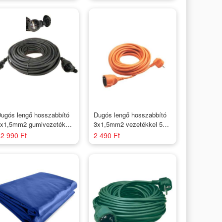
ugós lengő hosszabbító
Dugós lengő hosszabbító
x1,5mm2 gumivezetékkel
3x1,5mm2 vezetékkel 5m
5m Fekete/IP44
H05VV-F / Narancs
2 990 Ft
2 490 Ft
STANLEY
(földelt)