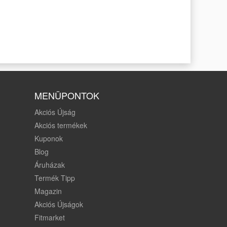
MENÜPONTOK
Akciós Újság
Akciós termékek
Kuponok
Blog
Áruházak
Termék Tipp
Magazin
Akciós Újságok
Fitmarket