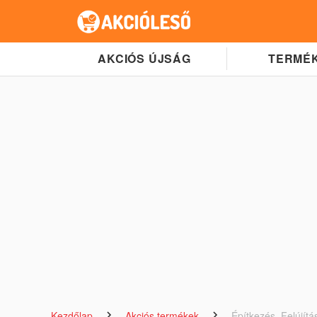
AKCIÓS ÚJSÁG
TERMÉK
Kezdőlap
Akciós termékek
Építkezés, Felújítá