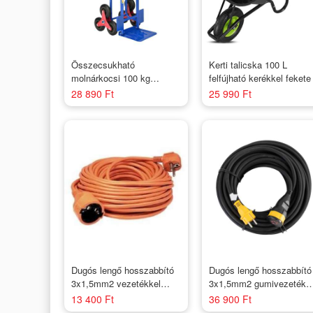
Összecsukható
Kerti talicska 100 L
molnárkocsi 100 kg
felfújható kerékkel fekete
csillagkerekekkel
28 890 Ft
25 990 Ft
Dugós lengő hosszabbító
Dugós lengő hosszabbító
3x1,5mm2 vezetékkel
3x1,5mm2 gumivezetékk
30m / Narancs (földelt)
20m Fekete/IP 44
13 400 Ft
36 900 Ft
STANLEY