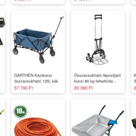
2év garancia
GARTHEN Kézikocsi
Összecsukható lépcsőjáró
K
összecsukható 135L kék
kocsi 80 kg teherbírás
I
teleszkópos
m
57 790 Ft
20 390 Ft
2
2
t
v