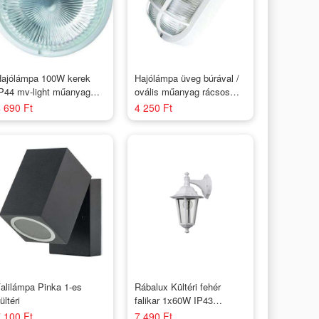
ajólámpa 100W kerek
Hajólámpa üveg búrával /
P44 mv-light műanyag
ovális műanyag rácsos
ámpatest
60W IP44 Fehér/Mv-light
 690 Ft
4 250 Ft
alilámpa Pinka 1-es
Rábalux Kültéri fehér
ültéri
falikar 1x60W IP43
/Velence/
 100 Ft
7 490 Ft