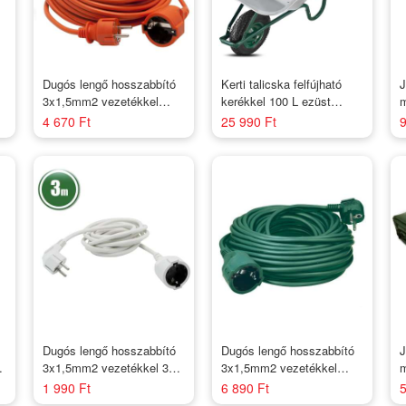
Dugós lengő hosszabbító
Kerti talicska felfújható
J
3x1,5mm2 vezetékkel
kerékkel 100 L ezüst
m
10m H05VV-F / Narancs
színű
4 670 Ft
25 990 Ft
9
(földelt)
Dugós lengő hosszabbító
Dugós lengő hosszabbító
J
el
3x1,5mm2 vezetékkel 3m
3x1,5mm2 vezetékkel
m
H05VV-F / Fehér
10m H05VV-F / Zöld
1 990 Ft
6 890 Ft
5
(földelt)