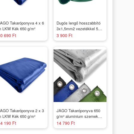
AGO Takaróponyva 4 x 6
Dugós lengő hosszabbító
 LKW Kék 650 g/m²
3x1,5mm2 vezetékkel 5m
H05VV-F / Zöld (földelt)
0 690 Ft
3 900 Ft
AGO Takaróponyva 2 x 3
JAGO Takaróponyva 650
 LKW Kék 650 g/m²
g/m² aluminium szemek
szürke 2 x 3 m
4 190 Ft
14 790 Ft