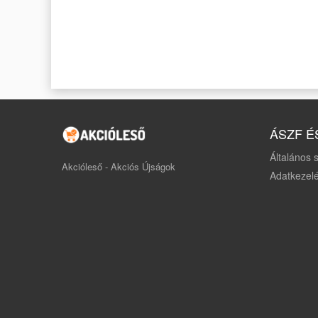
ÁSZF É
Általános s
Akcióleső - Akciós Újságok
Adatkezelé