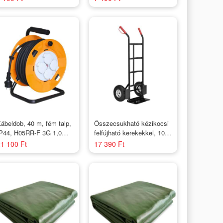
ábeldob, 40 m, fém talp,
Összecsukható kézikocsi
P44, H05RR-F 3G 1,0
felfújható kerekekkel, 100
m2 gumi kábel, max.
kg teher
1 100 Ft
17 390 Ft
300 W, 4 aljzat
akarófedéllel,
édőkapcsolóval