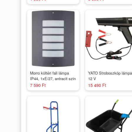
W
Morro kültéri fali lámpa
YATO Stroboszkóp lámpa
IP44, 1xE/27, antracit szin
12 V
7 590 Ft
15 490 Ft