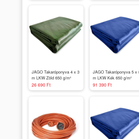
JAGO Takaróponyva 4 x 3
JAGO Takaróponyva 5 x 
m LKW Zöld 650 g/m²
m LKW Kék 650 g/m²
26 690 Ft
91 390 Ft