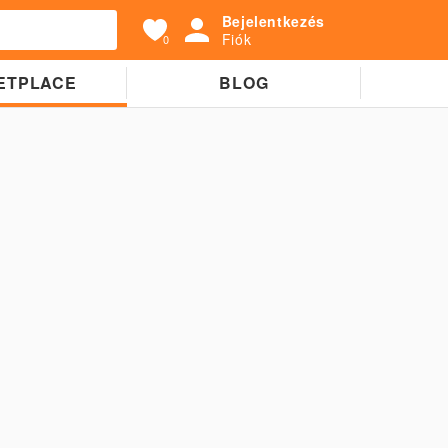
Bejelentkezés
Fiók
0
ETPLACE
BLOG