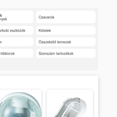
 &
Csavarok
nyek
rkoló eszközök
Kötelek
m
Összekötő lemezek
ntilátorok
Szerszám tartozékok