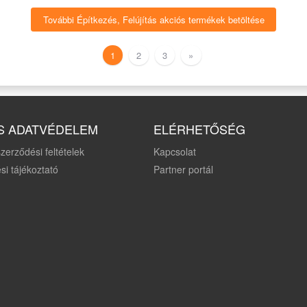
További Építkezés, Felújítás akciós termékek betöltése
1
2
3
»
S ADATVÉDELEM
ELÉRHETŐSÉG
zerződési feltételek
Kapcsolat
si tájékoztató
Partner portál