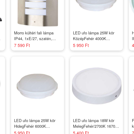
Morro kültéri fali lámpa
LED ufo lámpa 25W kör
H
W
IP44, 1xE/27, szatén,
KözépFehér 4000K
I
nikkel
2700lumen IP54 vizálló
l
7 590 Ft
5 950 Ft
4
2év garancia
LED ufo lámpa 25W kör
LED ufo lámpa 18W kör
F
HidegFehér 6000K
MelegFehér/2700K 1670
k
0
3000lumen IP54 vizálló
lumen IP20 2 év garancia
5 950 Ft
5 400 Ft
7