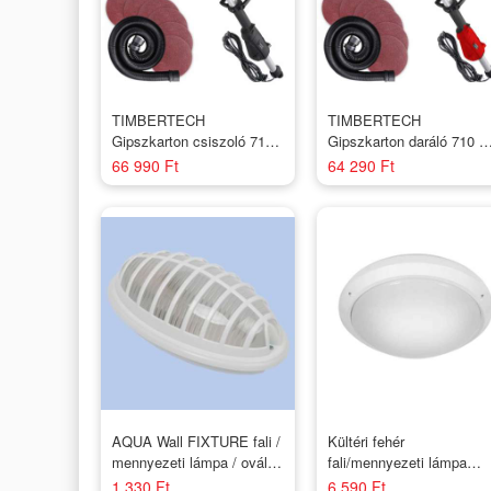
TIMBERTECH
TIMBERTECH
Gipszkarton csiszoló 710
Gipszkarton daráló 710 
W 6 csiszolókorong
Piros
66 990 Ft
64 290 Ft
AQUA Wall FIXTURE fali /
Kültéri fehér
mennyezeti lámpa / ovális
fali/mennyezeti lámpa
26W IP54 E27 Fehér
MARC DL-60 IP54 max 6
1 330 Ft
6 590 Ft