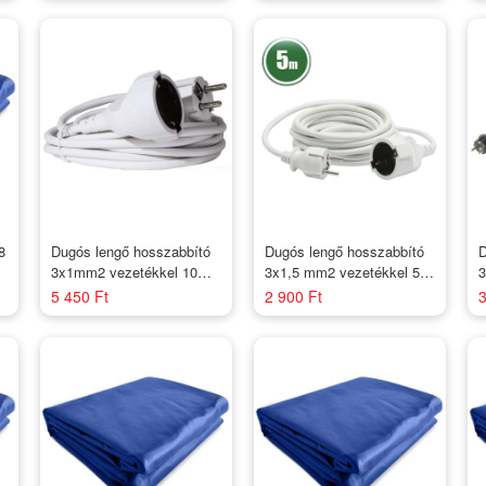
8
Dugós lengő hosszabbító
Dugós lengő hosszabbító
D
3x1mm2 vezetékkel 10m
3x1,5 mm2 vezetékkel 5m
3
H05VV-F / Fehér
H05VV-F / Fehér
2
5 450 Ft
2 900 Ft
3