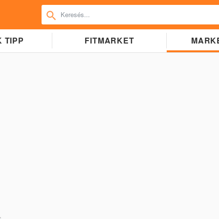
 TIPP
FITMARKET
MARK
s