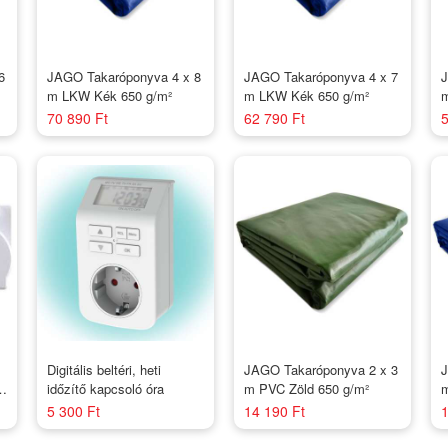
6
JAGO Takaróponyva 4 x 8
JAGO Takaróponyva 4 x 7
J
m LKW Kék 650 g/m²
m LKW Kék 650 g/m²
m
70 890 Ft
62 790 Ft
5
Digitális beltéri, heti
JAGO Takaróponyva 2 x 3
J
időzítő kapcsoló óra
m PVC Zöld 650 g/m²
m
5 300 Ft
14 190 Ft
1