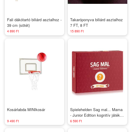
Fali dákótartó biliárd asztalhoz -
Takaróponyva biliárd asztalhoz
39 cm (sötét)
7 FT, 8 FT
4 890 Ft
15 890 Ft
Kosárlabda MINIkosár
Spielehelden Sag mal... Mama
- Junior Edition kognitív játék
100+ kérdés Játékosok száma:
9 490 Ft
6 590 Ft
2+ Életkor: 8 éves kortól