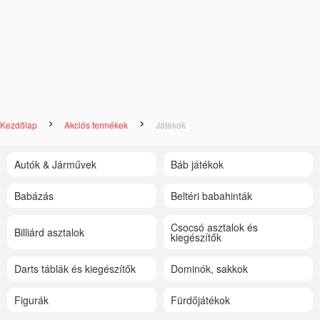
Kezdőlap
Akciós termékek
Játékok
Autók & Járművek
Báb játékok
Babázás
Beltéri babahinták
Csocsó asztalok és
Billiárd asztalok
kiegészítők
Darts táblák és kiegészítők
Dominók, sakkok
Figurák
Fürdőjátékok