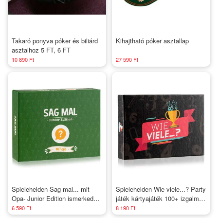
Takaró ponyva póker és biliárd
Kihajtható póker asztallap
asztalhoz 5 FT, 6 FT
10 890 Ft
27 590 Ft
Spielehelden Sag mal... mit
Spielehelden Wie viele...? Party
Opa- Junior Edition ismerkedős
játék kártyajáték 100+ izgalmas
játék 100+ kérdés Játékosok
kihívás
6 590 Ft
8 190 Ft
száma: 2+ Életkor: 8 éves