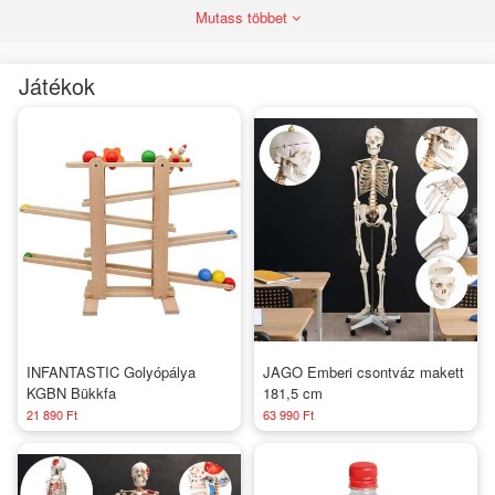
Mutass többet
Játékok
INFANTASTIC Golyópálya
JAGO Emberi csontváz makett
KGBN Bükkfa
181,5 cm
21 890 Ft
63 990 Ft