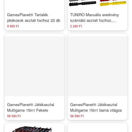
GamesPlanet® Tartalék
TUNIRO Manuális eredmény
játékosok asztali focihoz 22 db
számláló asztali focihoz,
fekete/ezüst 2 db
9 990 Ft
2 290 Ft
GamesPlanet® Játékasztal
GamesPlanet® Játékasztal
Multigame 15in1 Fekete
Multigame 15in1 barna világos
59 590 Ft
59 590 Ft