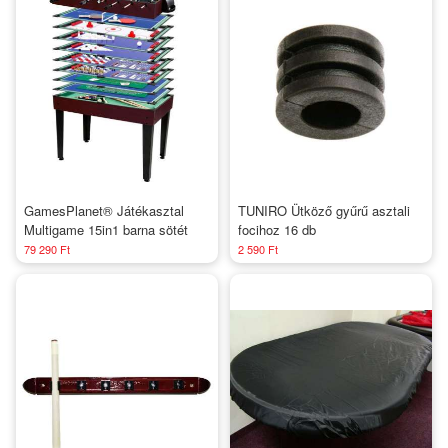
GamesPlanet® Játékasztal
TUNIRO Ütköző gyűrű asztali
Multigame 15in1 barna sötét
focihoz 16 db
79 290 Ft
2 590 Ft