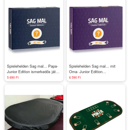
Spielehelden Sag mal... Papa-
Spielehelden Sag mal... mit
Junior Edition ismerkedős játék
Oma- Junior Edition
100+ kérdés Játékosok száma:
ismerkedős játék 100+ kérdés
5 690 Ft
6 590 Ft
2+ Életkor: 8 éves kortól
Játékosok száma: 2+ Életkor:
8 éves kortól