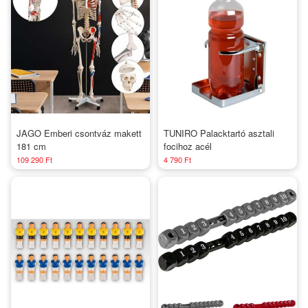
JAGO Emberi csontváz makett
TUNIRO Palacktartó asztali
181 cm
focihoz acél
109 290 Ft
4 790 Ft