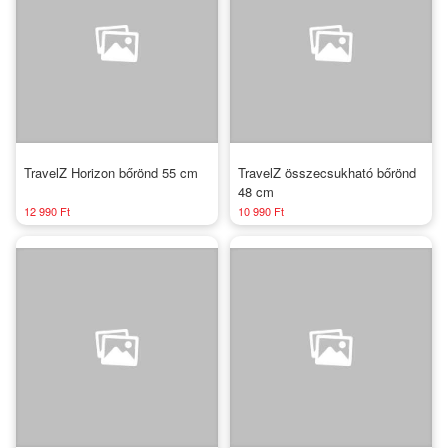
TravelZ Horizon bőrönd 55 cm
TravelZ összecsukható bőrönd
48 cm
12 990 Ft
10 990 Ft