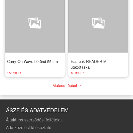
Carry On Wave bőrönd 55 cm
Eastpak READER M +
utazótáska
15 990 Ft
18 390 Ft
Mutass többet
ÁSZF ÉS ADATVÉDELEM
Általános szerződési feltételek
Adatkezelési tájékoztató