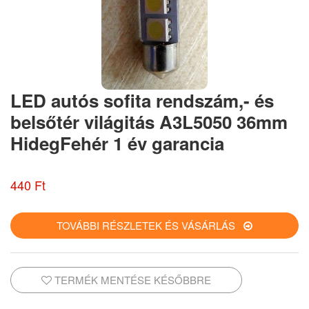
LED autós sofita rendszám,- és
belsőtér világitás A3L5050 36mm
HidegFehér 1 év garancia
440 Ft
TOVÁBBI RÉSZLETEK ÉS VÁSÁRLÁS
TERMÉK MENTÉSE KÉSŐBBRE