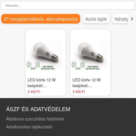
27 mozgásérzékelős, alkonykapcsolós
Autós égők
fejhallgató
LED körte 12 W
LED körte 12 W
beépitett
beépitett
alkonykapcsolóval
alkonykapcsolóvall
3 400 Ft
3 400 Ft
Közép fehér/4000 K
meleg fehér/3000 K
2 év garancia
2 év garancia
ÁSZF ÉS ADATVÉDELEM
Általános szerződési feltételek
Adatkezelési tájékoztató