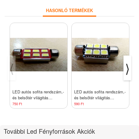
HASONLÓ TERMÉKEK
⟨
⟩
LED autós sofita rendszám,-
LED autós sofita rendszám,-
L
és belsőtér világitás
és belsőtér világitás
é
C6L5050 42mm HidegFehér
C6L5050 36mm HidegFehér
A
750 Ft
590 Ft
4
1 év garancia
1 év garancia
1
További Led Fényforrások Akciók