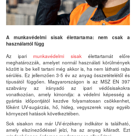
A munkavédelmi sisak élettartama: nem csak a
használattól függ
Az ipari
munkavédelmi sisak
élettartamát előre
meghatározzák, amelyet normál használati körülmények
között is be kell tartani még akkor is, ha nem látható rajta
sérülés. Ez jellemzően 3-5 év az anyag összetételétől és
típusától függően. Magyarországon is az MSZ EN 397
szabvány az irányadó az ipari védősisakokra
vonatkozóan, amely kimondja: a védelmi képesség a
gyártás időpontjától kezdve folyamatosan csökkenhet,
főként UV-sugárzás, hő, hideg, vegyszerek vagy egyéb
környezeti hatások következtében.
Sok sisakon ma már UV-érzékeny indikátor is található,
amely elszíneződéssel jelzi, ha az anyag kifáradt. Ezt