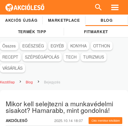
AKCIÓS ÚJSÁG
MARKETPLACE
BLOG
TERMÉK TIPP
FITMARKET
Összes
EGÉSZSÉG
EGYÉB
KONYHA
OTTHON
RECEPT
SZÉPSÉGÁPOLÁS
TECH
TURIZMUS
VÁSÁRLÁS
Kezdőlap
Blog
Bejegyzés
Mikor kell selejtezni a munkavédelmi
sisakot? Hamarabb, mint gondolná!
AKCIÓLESŐ
2025.10.14 18:07
Cikk mentése későbbre