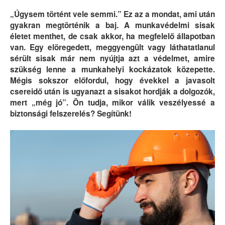
„Úgysem történt vele semmi.” Ez az a mondat, ami után
gyakran megtörténik a baj. A munkavédelmi sisak
életet menthet, de csak akkor, ha megfelelő állapotban
van. Egy elöregedett, meggyengült vagy láthatatlanul
sérült sisak már nem nyújtja azt a védelmet, amire
szükség lenne a munkahelyi kockázatok közepette.
Mégis sokszor előfordul, hogy évekkel a javasolt
csereidő után is ugyanazt a sisakot hordják a dolgozók,
mert „még jó”. Ön tudja, mikor válik veszélyessé a
biztonsági felszerelés? Segítünk!