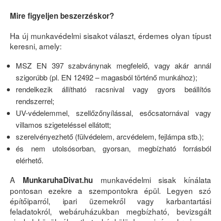
Mire figyeljen beszerzéskor?
Ha új munkavédelmi sisakot választ, érdemes olyan típust
keresni, amely:
MSZ EN 397 szabványnak megfelelő, vagy akár annál
szigorúbb (pl. EN 12492 – magasból történő munkához);
rendelkezik állítható racsnival vagy gyors beállítós
rendszerrel;
UV-védelemmel, szellőzőnyílással, esőcsatornával vagy
villamos szigeteléssel ellátott;
szerelvényezhető (fülvédelem, arcvédelem, fejlámpa stb.);
és nem utolsósorban, gyorsan, megbízható forrásból
elérhető.
A
munkavédelmi sisak kínálata
MunkaruhaDivat.hu
pontosan ezekre a szempontokra épül. Legyen szó
építőiparról, ipari üzemekről vagy karbantartási
feladatokról, webáruházukban megbízható, bevizsgált