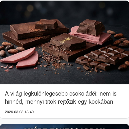
A világ legkülönlegesebb csokoládéi: nem is
hinnéd, mennyi titok rejtőzik egy kockában
2026.03.08 18:40