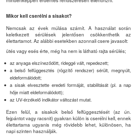
mindenképpen érdemes rendszeresen ellenőrizni.
Mikor kell cserélni a sisakot?
Nemcsak az évek múlása számít. A használat során
keletkezett sérülések jelentősen csökkenthetik az
élettartamot. Az alábbi esetekben azonnali csere javasolt:
ütés vagy esés érte, még ha nem is látható rajta sérülés;
az anyaga elszíneződött, rideggé vált, repedezett;
a belső felfüggesztés (rögzítő rendszer) sérült, megnyúlt,
eldeformálódott;
a sisak elvesztette eredeti formáját, stabilitását (pl. a nap
hője miatt eldeformálódott);
az UV-érzékelő indikátor változást mutat.
Ezen felül, a sisakok belső felfüggesztését (az ún.
fejpántot vagy racsnit) gyakran külön is cserélni kell, ennek
élettartama ugyanis még rövidebb lehet, különösen, ha
napi szinten használják.