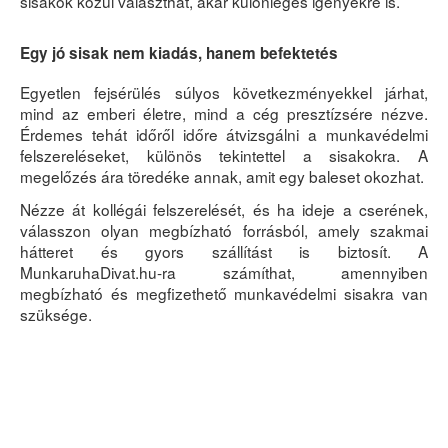
sisakok közül választhat, akár különleges igényekre is.
Egy jó sisak nem kiadás, hanem befektetés
Egyetlen fejsérülés súlyos következményekkel járhat,
mind az emberi életre, mind a cég presztízsére nézve.
Érdemes tehát időről időre átvizsgálni a munkavédelmi
felszereléseket, különös tekintettel a sisakokra. A
megelőzés ára töredéke annak, amit egy baleset okozhat.
Nézze át kollégái felszerelését, és ha ideje a cserének,
válasszon olyan megbízható forrásból, amely szakmai
hátteret és gyors szállítást is biztosít. A
MunkaruhaDivat.hu-ra számíthat, amennyiben
megbízható és megfizethető munkavédelmi sisakra van
szüksége.