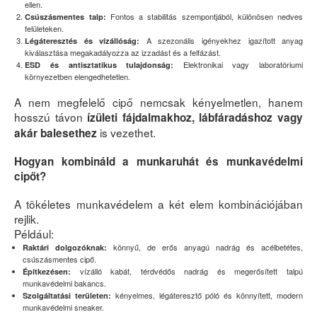
ellen.
Fontos a stabilitás szempontjából, különösen nedves
Csúszásmentes talp:
felületeken.
A szezonális igényekhez igazított anyag
Légáteresztés és vízállóság:
kiválasztása megakadályozza az izzadást és a felfázást.
Elektronikai vagy laboratóriumi
ESD és antisztatikus tulajdonság:
környezetben elengedhetetlen.
A nem megfelelő cipő nemcsak kényelmetlen, hanem
hosszú távon
ízületi fájdalmakhoz, lábfáradáshoz vagy
is vezethet.
akár balesethez
Hogyan kombináld a munkaruhát és munkavédelmi
cipőt?
A tökéletes munkavédelem a két elem kombinációjában
rejlik.
Például:
könnyű, de erős anyagú nadrág és acélbetétes,
Raktári dolgozóknak:
csúszásmentes cipő.
vízálló kabát, térdvédős nadrág és megerősített talpú
Építkezésen:
munkavédelmi bakancs.
kényelmes, légáteresztő póló és könnyített, modern
Szolgáltatási területen:
munkavédelmi sneaker.