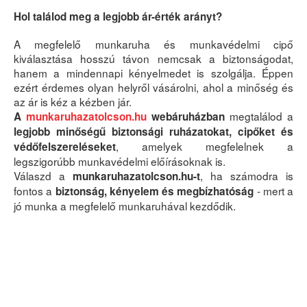
Hol találod meg a legjobb ár-érték arányt?
A megfelelő munkaruha és munkavédelmi cipő
kiválasztása hosszú távon nemcsak a biztonságodat,
hanem a mindennapi kényelmedet is szolgálja. Éppen
ezért érdemes olyan helyről vásárolni, ahol a minőség és
az ár is kéz a kézben jár.
megtalálod a
A
munkaruhazatolcson.hu
webáruházban
legjobb minőségű biztonsági ruházatokat, cipőket és
, amelyek megfelelnek a
védőfelszereléseket
legszigorúbb munkavédelmi előírásoknak is.
Válaszd a
, ha számodra is
munkaruhazatolcson.hu-t
fontos a
- mert a
biztonság, kényelem és megbízhatóság
jó munka a megfelelő munkaruhával kezdődik.