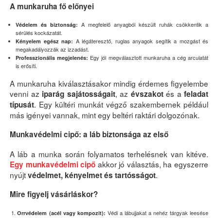
A munkaruha fő előnyei
A megfelelő anyagból készült ruhák csökkentik a
Védelem és biztonság:
sérülés kockázatát.
A légáteresztő, ruglas anyagok segítik a mozgást és
Kényelem egész nap:
megakadályozzák az izzadást.
Egy jól megválasztott munkaruha a cég arculatát
Professzionális megjelenés:
is erősíti.
A munkaruha kiválasztásakor mindig érdemes figyelembe
venni az
, az
és a
iparág sajátosságait
évszakot
feladat
. Egy kültéri munkát végző szakembernek például
típusát
más igényei vannak, mint egy beltéri raktári dolgozónak.
Munkavédelmi cipő: a láb biztonsága az első
A láb a munka során folyamatos terhelésnek van kitéve.
akkor jó választás, ha egyszerre
Egy munkavédelmi cipő
nyújt
.
védelmet, kényelmet és tartósságot
Mire figyelj vásárláskor?
Védi a lábujjakat a nehéz tárgyak leesése
Orrvédelem (acél vagy kompozit):