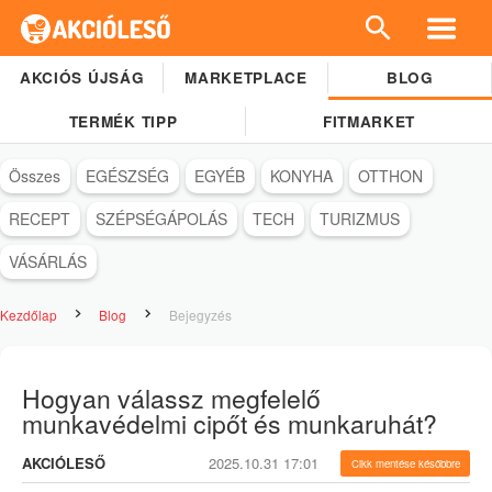
AKCIÓS ÚJSÁG
MARKETPLACE
BLOG
TERMÉK TIPP
FITMARKET
Összes
EGÉSZSÉG
EGYÉB
KONYHA
OTTHON
RECEPT
SZÉPSÉGÁPOLÁS
TECH
TURIZMUS
VÁSÁRLÁS
Kezdőlap
Blog
Bejegyzés
Hogyan válassz megfelelő
munkavédelmi cipőt és munkaruhát?
AKCIÓLESŐ
2025.10.31 17:01
Cikk mentése későbbre