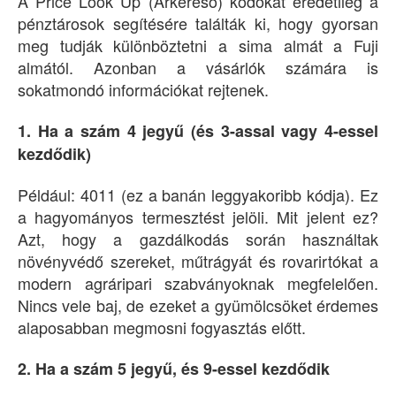
A Price Look Up (Árkereső) kódokat eredetileg a
pénztárosok segítésére találták ki, hogy gyorsan
meg tudják különböztetni a sima almát a Fuji
almától. Azonban a vásárlók számára is
sokatmondó információkat rejtenek.
1. Ha a szám 4 jegyű (és 3-assal vagy 4-essel
kezdődik)
Például: 4011 (ez a banán leggyakoribb kódja). Ez
a hagyományos termesztést jelöli. Mit jelent ez?
Azt, hogy a gazdálkodás során használtak
növényvédő szereket, műtrágyát és rovarirtókat a
modern agráripari szabványoknak megfelelően.
Nincs vele baj, de ezeket a gyümölcsöket érdemes
alaposabban megmosni fogyasztás előtt.
2. Ha a szám 5 jegyű, és 9-essel kezdődik