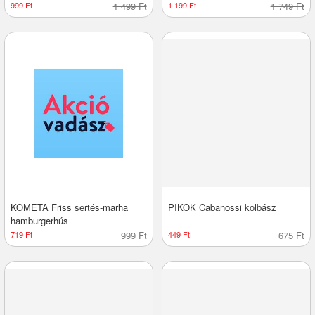
999 Ft
1 499 Ft
1 199 Ft
1 749 Ft
KOMETA Friss sertés-marha
PIKOK Cabanossi kolbász
hamburgerhús
719 Ft
999 Ft
449 Ft
675 Ft