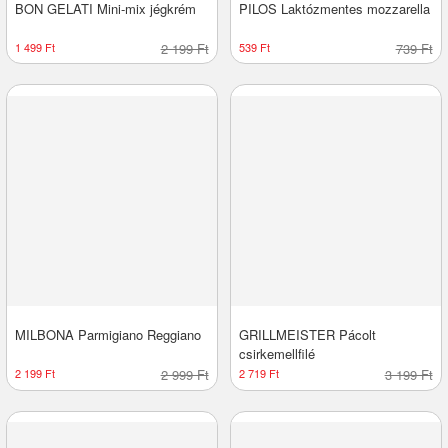
BON GELATI Mini-mix jégkrém
PILOS Laktózmentes mozzarella
1 499 Ft
2 199 Ft
539 Ft
739 Ft
MILBONA Parmigiano Reggiano
GRILLMEISTER Pácolt
csirkemellfilé
2 199 Ft
2 999 Ft
2 719 Ft
3 199 Ft