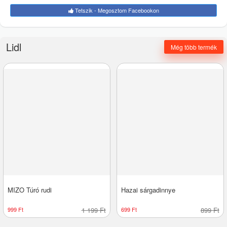
Tetszik - Megosztom Facebookon
Lidl
Még több termék
MIZO Túró rudi
Hazai sárgadinnye
999 Ft
1 199 Ft
699 Ft
899 Ft