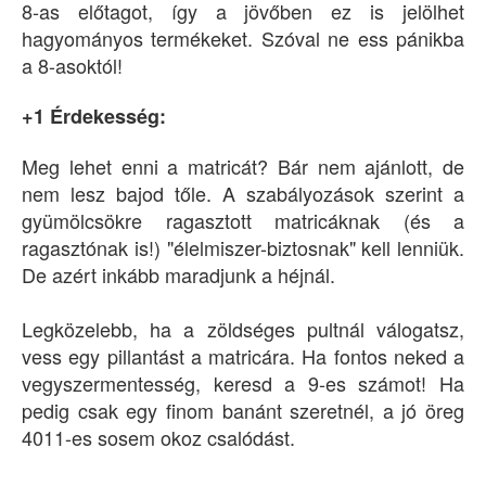
8-as előtagot, így a jövőben ez is jelölhet
hagyományos termékeket. Szóval ne ess pánikba
a 8-asoktól!
+1 Érdekesség:
Meg lehet enni a matricát? Bár nem ajánlott, de
nem lesz bajod tőle. A szabályozások szerint a
gyümölcsökre ragasztott matricáknak (és a
ragasztónak is!) "élelmiszer-biztosnak" kell lenniük.
De azért inkább maradjunk a héjnál.
Legközelebb, ha a zöldséges pultnál válogatsz,
vess egy pillantást a matricára. Ha fontos neked a
vegyszermentesség, keresd a 9-es számot! Ha
pedig csak egy finom banánt szeretnél, a jó öreg
4011-es sosem okoz csalódást.