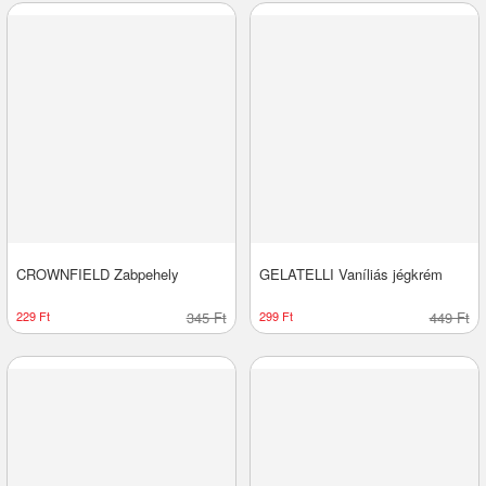
CROWNFIELD Zabpehely
GELATELLI Vaníliás jégkrém
229 Ft
345 Ft
299 Ft
449 Ft