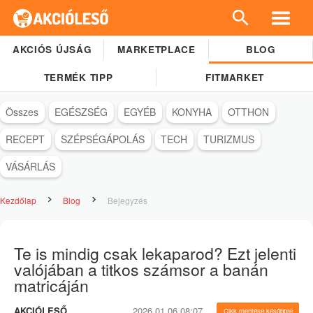
AKCIÓS ÚJSÁG
MARKETPLACE
BLOG
TERMÉK TIPP
FITMARKET
Összes
EGÉSZSÉG
EGYÉB
KONYHA
OTTHON
RECEPT
SZÉPSÉGÁPOLÁS
TECH
TURIZMUS
VÁSÁRLÁS
Kezdőlap
Blog
Bejegyzés
Te is mindig csak lekaparod? Ezt jelenti
valójában a titkos számsor a banán
matricáján
AKCIÓLESŐ
2026.01.06 08:07
Cikk mentése későbbre