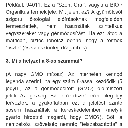
Például: 94011. Ez a "Szent Grál", vagyis a BIO /
Organikus termék jele. Mit jelent ez? A gyümölcsöt
szigorú ökológiai előírásoknak megfelelően
termesztették, nem használtak szintetikus
vegyszereket vagy génmódosítást. Ha ezt látod a
matricán, biztos lehetsz benne, hogy a termék
"tiszta" (és valószínűleg drágább is).
3. Mi a helyzet a 8-as számmal?
(A nagy GMO mítosz) Az interneten keringő
legenda szerint, ha egy szám 8-assal kezdődik (5
jegyű), az a génmódosított (GMO) élelmiszert
jelöli. Az igazság: Bár a rendszert eredetileg így
tervezték, a gyakorlatban ezt a jelölést szinte
sosem használták a kereskedelemben (melyik
gyártó hirdetné magáról, hogy GMO?). Sőt, a
nemzetközi szövetség nemrég "felszabadította" a