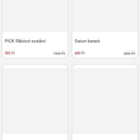
PICK Rákóczi szalámi
Saturn barack
585 Ft
799 Ft
699 Ft
999 Ft