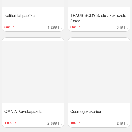
Kaliforniai paprika
TRAUBISODA Szőlő / kék szőlő
/ zero
899 Ft
1 299 Ft
259 Ft
349 Ft
OMNIA Kávékapszula
Csemegekukorica
1 899 Ft
2 899 Ft
185 Ft
249 Ft