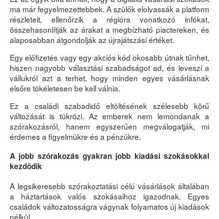
ma már fegyelmezettebbek. A szülők elolvassák a platform
részleteit, ellenőrzik a régióra vonatkozó infókat,
összehasonlítják az árakat a megbízható piactereken, és
alaposabban átgondolják az újrajátszási értéket.
Egy előfizetés vagy egy akciós kód okosabb útnak tűnhet,
hiszen nagyobb választási szabadságot ad, és leveszi a
vállukról azt a terhet, hogy minden egyes vásárlásnak
elsőre tökéletesen be kell válnia.
Ez a családi szabadidő eltöltésének szélesebb körű
változását is tükrözi. Az emberek nem lemondanak a
szórakozásról, hanem egyszerűen megválogatják, mi
érdemes a figyelmükre és a pénzükre.
A jobb szórakozás gyakran jobb kiadási szokásokkal
kezdődik
A legsikeresebb szórakoztatási célú vásárlások általában
a háztartások valós szokásaihoz igazodnak. Egyes
családok változatosságra vágynak folyamatos új kiadások
nélkül.