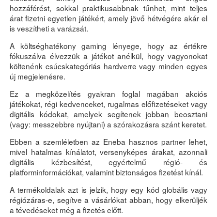
hozzáférést, sokkal praktikusabbnak tűnhet, mint teljes
árat fizetni egyetlen játékért, amely jövő hétvégére akár el
is veszítheti a varázsát.
A költséghatékony gaming lényege, hogy az értékre
fókuszálva élvezzük a játékot anélkül, hogy vagyonokat
költenénk csúcskategóriás hardverre vagy minden egyes
új megjelenésre.
Ez a megközelítés gyakran foglal magában akciós
játékokat, régi kedvenceket, rugalmas előfizetéseket vagy
digitális kódokat, amelyek segítenek jobban beosztani
(vagy: messzebbre nyújtani) a szórakozásra szánt keretet.
Ebben a szemléletben az Eneba hasznos partner lehet,
mivel hatalmas kínálatot, versenyképes árakat, azonnali
digitális kézbesítést, egyértelmű régió- és
platforminformációkat, valamint biztonságos fizetést kínál.
A termékoldalak azt is jelzik, hogy egy kód globális vagy
régiózáras-e, segítve a vásárlókat abban, hogy elkerüljék
a tévedéseket még a fizetés előtt.