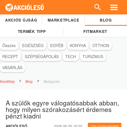
AKCIÓS ÚJSÁG
MARKETPLACE
BLOG
TERMÉK TIPP
FITMARKET
Összes
EGÉSZSÉG
EGYÉB
KONYHA
OTTHON
RECEPT
SZÉPSÉGÁPOLÁS
TECH
TURIZMUS
VÁSÁRLÁS
Kezdőlap
Blog
Bejegyzés
A szülők egyre válogatósabbak abban,
hogy milyen szórakozásért érdemes
pénzt kiadni
AKCIÓLESŐ
2026.06.05 16:02
Cikk mentése későbbre