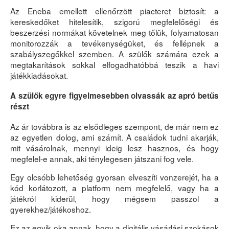
Az Eneba emellett ellenőrzött piacteret biztosít: a
kereskedőket hitelesítik, szigorú megfelelőségi és
beszerzési normákat követelnek meg tőlük, folyamatosan
monitorozzák a tevékenységüket, és fellépnek a
szabályszegőkkel szemben. A szülők számára ezek a
megtakarítások sokkal elfogadhatóbbá teszik a havi
játékkiadásokat.
A szülők egyre figyelmesebben olvassák az apró betűs
részt
Az ár továbbra is az elsődleges szempont, de már nem ez
az egyetlen dolog, ami számít. A családok tudni akarják,
mit vásárolnak, mennyi ideig lesz hasznos, és hogy
megfelel-e annak, aki ténylegesen játszani fog vele.
Egy olcsóbb lehetőség gyorsan elveszíti vonzerejét, ha a
kód korlátozott, a platform nem megfelelő, vagy ha a
játékról kiderül, hogy mégsem passzol a
gyerekhez/játékoshoz.
Ez az egyik oka annak, hogy a digitális vásárlási szokások