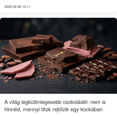
2025.04.08 13:11
A világ legkülönlegesebb csokoládéi: nem is
hinnéd, mennyi titok rejtőzik egy kockában