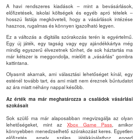
A havi rendszeres kiadások – mint a bevásárlások,
előfizetések, iskolai költségek és egyéb apró tételek –
hosszú listája megköveteli, hogy a vásárlások intézése
hasznos, rugalmas és könnyen igazolható legyen.
Ez a változás a digitális szórakozás terén is egyértelmű.
Egy új játék, egy tagság vagy egy ajándékkártya még
mindig egyszerű élvezetnek tűnhet, de sok háztartás ma
már kétszer is meggondolja, mielőtt a „vásárlás” gombra
kattintana.
Olyasmit akarnak, ami választási lehetőséget kínál, egy
esténél tovább tart, és ami miatt nem éreznek bűntudatot
az ára miatt néhány nappal később.
Az érték ma már meghatározza a családok vásárlási
szokásait
Sok szülő ma már alaposabban megvizsgálja az olyan
lehetőségeket, mint az
Xbox Game Pass
, amikor
könnyebben menedzselhető szórakozást keres. Egyetlen
előfizetés, amely széles játékkínálathoz enged