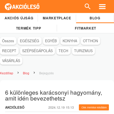
AKCIÓS ÚJSÁG
MARKETPLACE
BLOG
TERMÉK TIPP
FITMARKET
Összes
EGÉSZSÉG
EGYÉB
KONYHA
OTTHON
RECEPT
SZÉPSÉGÁPOLÁS
TECH
TURIZMUS
VÁSÁRLÁS
Kezdőlap
Blog
Bejegyzés
6 különleges karácsonyi hagyomány,
amit idén bevezethetsz
AKCIÓLESŐ
2024.12.19 15:13
Cikk mentése későbbre