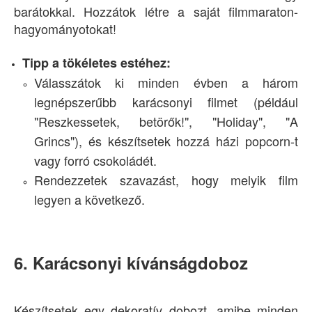
barátokkal. Hozzátok létre a saját filmmaraton-
hagyományotokat!
Tipp a tökéletes estéhez:
Válasszátok ki minden évben a három
legnépszerűbb karácsonyi filmet (például
"Reszkessetek, betörők!", "Holiday", "A
Grincs"), és készítsetek hozzá házi popcorn-t
vagy forró csokoládét.
Rendezzetek szavazást, hogy melyik film
legyen a következő.
6. Karácsonyi kívánságdoboz
Készítsetek egy dekoratív dobozt, amibe minden