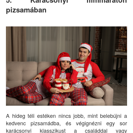
pizsamában
A hideg téli estéken nincs jobb, mint belebújni a
kedvenc pizsamádba, és végignézni egy sor
karácsonyi klasszikust a családdal vagy