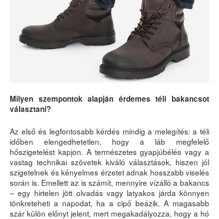
Milyen szempontok alapján érdemes téli bakancsot
választani?
Az első és legfontosabb kérdés mindig a melegítés: a téli
időben elengedhetetlen, hogy a láb megfelelő
hőszigetelést kapjon. A természetes gyapjúbélés vagy a
vastag technikai szövetek kiváló választások, hiszen jól
szigetelnek és kényelmes érzetet adnak hosszabb viselés
során is. Emellett az is számít, mennyire vízálló a bakancs
– egy hirtelen jött olvadás vagy latyakos járda könnyen
tönkreteheti a napodat, ha a cipő beázik. A magasabb
szár külön előnyt jelent, mert megakadályozza, hogy a hó