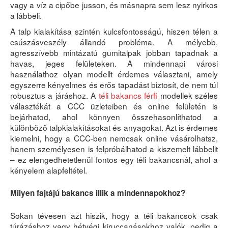
vagy a víz a cipőbe jusson, és másnapra sem lesz nyirkos
a lábbeli.
A talp kialakítása szintén kulcsfontosságú, hiszen télen a
csúszásveszély állandó probléma. A mélyebb,
agresszívebb mintázatú gumitalpak jobban tapadnak a
havas, jeges felületeken. A mindennapi városi
használathoz olyan modellt érdemes választani, amely
egyszerre kényelmes és erős tapadást biztosít, de nem túl
robusztus a járáshoz. A
téli bakancs férfi
modellek széles
választékát a CCC üzleteiben és online felületén is
bejárhatod, ahol könnyen összehasonlíthatod a
különböző talpkialakításokat és anyagokat. Azt is érdemes
kiemelni, hogy a CCC-ben nemcsak online vásárolhatsz,
hanem személyesen is felpróbálhatod a kiszemelt lábbelit
– ez elengedhetetlenül fontos egy téli bakancsnál, ahol a
kényelem alapfeltétel.
Milyen fajtájú bakancs illik a mindennapokhoz?
Sokan tévesen azt hiszik, hogy a téli bakancsok csak
túrázáshoz vagy hétvégi kiruccanásokhoz valók, pedig a