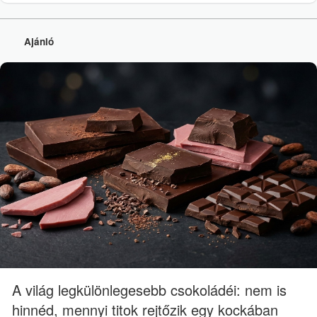
Ajánló
A világ legkülönlegesebb csokoládéi: nem is
hinnéd, mennyi titok rejtőzik egy kockában