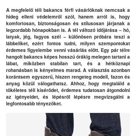
A megfelelő téli bakancs férfi vásárlóknak nemcsak a
hideg elleni védelemről szól, hanem arról is, hogy
komfortosan, biztonságosan és stílusosan járjanak a
legzordabb hónapokban is. A tél változó időjárása – hó,
latyak, jég, fagyos szél – különösen próbára teszi a
lábbeliket, ezért fontos tudni, milyen szempontokat
érdemes figyelembe venni vásárlás előtt. Egy pár télre
hangolt bakancs képes hosszú órákig melegen tartani a
lábat, miközben stabilan tart, és a hétköznapi
rohanásban is kényelmes marad. A választás azonban
korántsem egyszerű, hiszen rengeteg modell, fazon és
anyag közül válogathatsz. Ahhoz, hogy megtaláld a
tökéletes téli kísérődet, érdemes tudatosan átgondolni
az igényeidet, és lépésről lépésre megvizsgálni a
legfontosabb tényezőket.