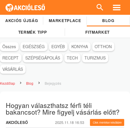
AKCIÓS ÚJSÁG
MARKETPLACE
BLOG
TERMÉK TIPP
FITMARKET
Összes
EGÉSZSÉG
EGYÉB
KONYHA
OTTHON
RECEPT
SZÉPSÉGÁPOLÁS
TECH
TURIZMUS
VÁSÁRLÁS
Kezdőlap
Blog
Bejegyzés
Hogyan választhatsz férfi téli
bakancsot? Mire figyelj vásárlás előtt?
AKCIÓLESŐ
2025.11.18 16:53
Cikk mentése későbbre