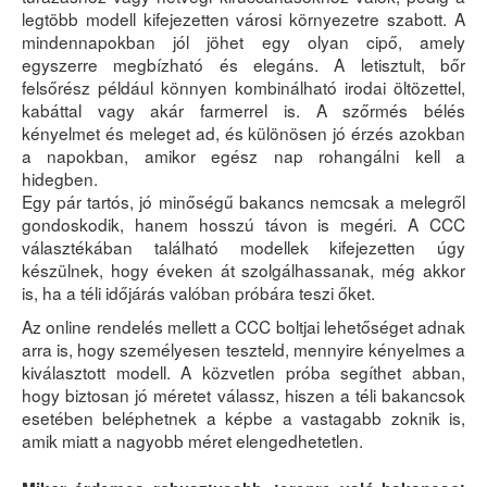
legtöbb modell kifejezetten városi környezetre szabott. A
mindennapokban jól jöhet egy olyan cipő, amely
egyszerre megbízható és elegáns. A letisztult, bőr
felsőrész például könnyen kombinálható irodai öltözettel,
kabáttal vagy akár farmerrel is. A szőrmés bélés
kényelmet és meleget ad, és különösen jó érzés azokban
a napokban, amikor egész nap rohangálni kell a
hidegben.
Egy pár tartós, jó minőségű bakancs nemcsak a melegről
gondoskodik, hanem hosszú távon is megéri. A CCC
választékában található modellek kifejezetten úgy
készülnek, hogy éveken át szolgálhassanak, még akkor
is, ha a téli időjárás valóban próbára teszi őket.
Az online rendelés mellett a CCC boltjai lehetőséget adnak
arra is, hogy személyesen teszteld, mennyire kényelmes a
kiválasztott modell. A közvetlen próba segíthet abban,
hogy biztosan jó méretet válassz, hiszen a téli bakancsok
esetében beléphetnek a képbe a vastagabb zoknik is,
amik miatt a nagyobb méret elengedhetetlen.