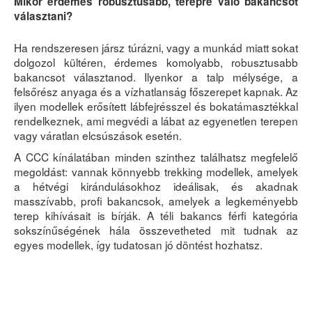
Mikor érdemes robusztusabb, terepre való bakancsot
választani?
Ha rendszeresen jársz túrázni, vagy a munkád miatt sokat
dolgozol kültéren, érdemes komolyabb, robusztusabb
bakancsot választanod. Ilyenkor a talp mélysége, a
felsőrész anyaga és a vízhatlanság főszerepet kapnak. Az
ilyen modellek erősített lábfejrésszel és bokatámasztékkal
rendelkeznek, ami megvédi a lábat az egyenetlen terepen
vagy váratlan elcsúszások esetén.
A CCC kínálatában minden szinthez találhatsz megfelelő
megoldást: vannak könnyebb trekking modellek, amelyek
a hétvégi kirándulásokhoz ideálisak, és akadnak
masszívabb, profi bakancsok, amelyek a legkeményebb
terep kihívásait is bírják. A téli bakancs férfi kategória
sokszínűségének hála összevetheted mit tudnak az
egyes modellek, így tudatosan jó döntést hozhatsz.