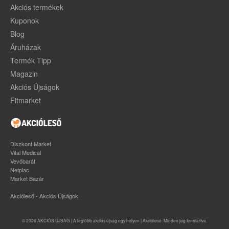
Akciós termékek
Kuponok
Blog
Áruházak
Termék Tipp
Magazin
Akciós Újságok
Fitmarket
Diszkont Market
Vital Medical
Vevőbarát
Netpiac
Market Bazár
Akcióleső - Akciós Újságok
© 2026 AKCIÓS ÚJSÁG | A legtöbb akciós újság egy helyen | Akcióleső. Minden jog fenntartva.