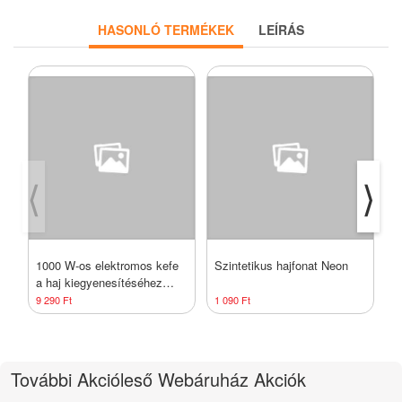
HASONLÓ TERMÉKEK
LEÍRÁS
⟨
⟩
1000 W-os elektromos kefe
Szintetikus hajfonat Neon
F
a haj kiegyenesítéséhez
r
szárítóval - hajszárító a
9 290 Ft
1 090 Ft
1
kiegyenesítéshez
További Akcióleső Webáruház Akciók