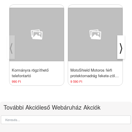
⟨
⟩
Kormányra rögzíthető
MotoShield Motoros férfi
S
telefontartó
protektornadrág fekete-zöld
p
M
990 Ft
9 590 Ft
1
További Akcióleső Webáruház Akciók