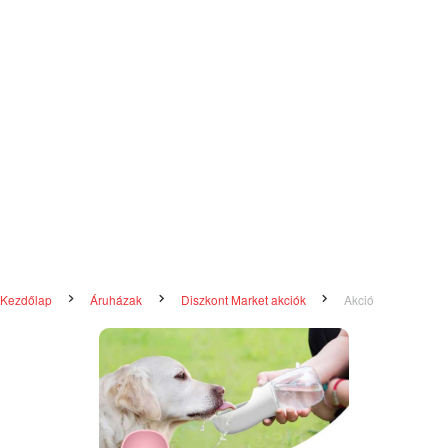
Kezdőlap
Áruházak
Diszkont Market akciók
Akció