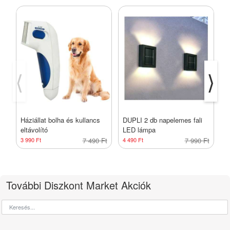
⟨
⟩
Háziállat bolha és kullancs
DUPLI 2 db napelemes fali
O
eltávolító
LED lámpa
r
3 990 Ft
7 490 Ft
4 490 Ft
7 990 Ft
3
További Diszkont Market Akciók