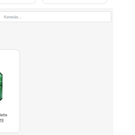
ette
ZE