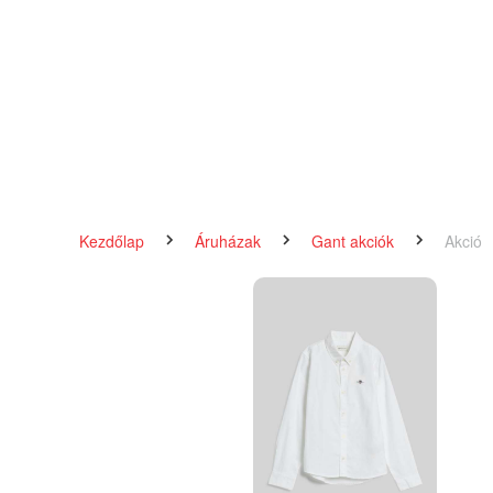
Kezdőlap
Áruházak
Gant akciók
Akció