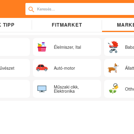
 TIPP
FITMARKET
MARK
Élelmiszer, Ital
Bab
űvészet
Autó-motor
Állat
Műszaki cikk,
Otth
Elektronika