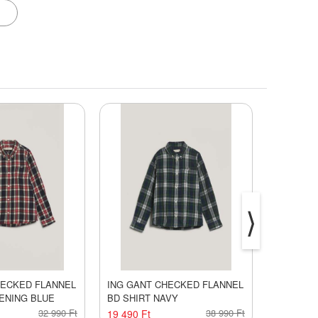
⟩
HECKED FLANNEL
ING GANT CHECKED FLANNEL
ING GAN
ENING BLUE
BD SHIRT NAVY
BD SHIR
32 990 Ft
38 990 Ft
19 490 Ft
19 490 Ft