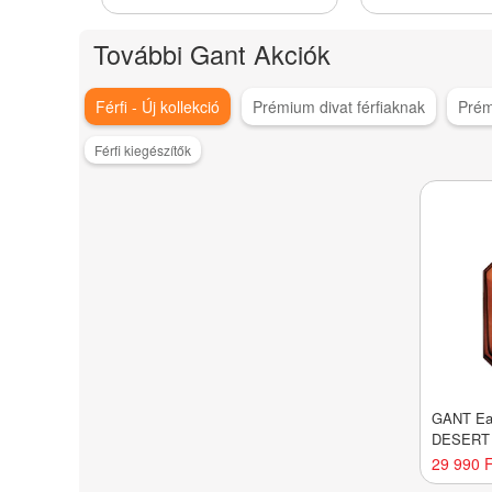
További Gant Akciók
Férfi - Új kollekció
Prémium divat férfiaknak
Prém
Férfi kiegészítők
GANT Eau
DESERT
29 990 F