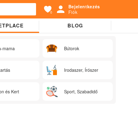
Bejelentkezés
Fiók
0
ETPLACE
BLOG
a-mama
Bútorok
tartás
Irodaszer, Írószer
on és Kert
Sport, Szabadidő