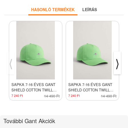
HASONLÓ TERMÉKEK
LEÍRÁS
⟨
⟩
SAPKA 7-16 ÉVES GANT
SAPKA 7-16 ÉVES GANT
S
SHIELD COTTON TWILL
SHIELD COTTON TWILL
O
CAP SLIME GREEN
CAP SLIME GREEN
C
7 240 Ft
14 490 Ft
7 240 Ft
14 490 Ft
7
További Gant Akciók