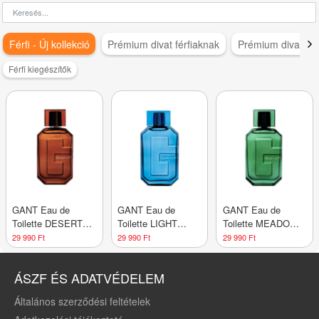
Férfi - Új kollekció
Prémium divat férfiaknak
Prémium divat nő
Férfi kiegészítők
GANT Eau de
GANT Eau de
GANT Eau de
Toilette DESERT
Toilette LIGHT
Toilette MEADOW
BROWN3
BLUE2
BREEZE
29 990 Ft
29 990 Ft
29 990 Ft
ÁSZF ÉS ADATVÉDELEM
Általános szerződési feltételek