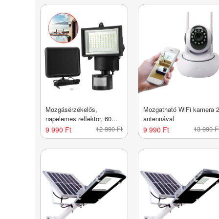
Mozgásérzékelős,
Mozgatható WiFi kamera 
napelemes reflektor, 60
antennával
LED
12 990 Ft
13 990 F
9 990 Ft
9 990 Ft