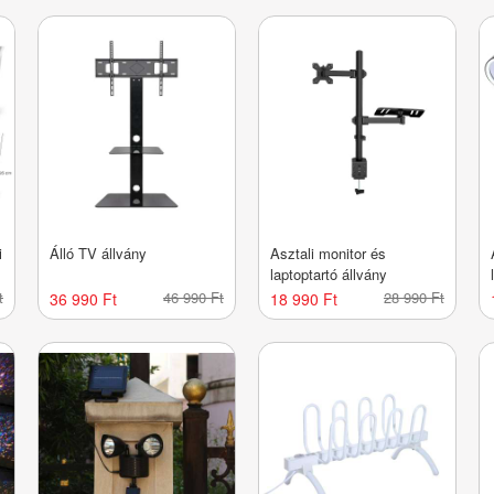
i
Álló TV állvány
Asztali monitor és
laptoptartó állvány
t
46 990 Ft
28 990 Ft
36 990 Ft
18 990 Ft