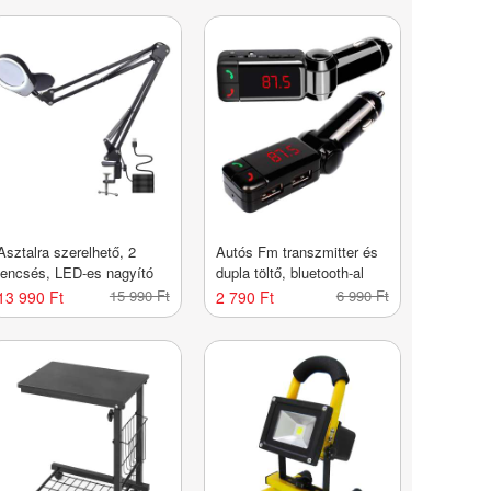
Asztalra szerelhető, 2
Autós Fm transzmitter és
lencsés, LED-es nagyító
dupla töltő, bluetooth-al
15 990 Ft
6 990 Ft
13 990 Ft
2 790 Ft