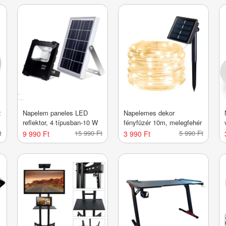
2
Napelem paneles LED
Napelemes dekor
reflektor, 4 típusban-10 W
fényfüzér 10m, melegfehér
t
15 990 Ft
5 990 Ft
9 990 Ft
3 990 Ft