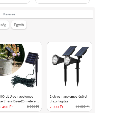
zség
Egyéb
100 LED-es napelemes
2 db-os napelemes épület
kerti fényfüzér-20 méteres-
díszvilágítás
színes
8 990 Ft
11 990 Ft
6 490 Ft
7 990 Ft