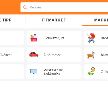
 TIPP
FITMARKET
MARK
Élelmiszer, Ital
Bab
űvészet
Autó-motor
Állat
Műszaki cikk,
Otth
Elektronika