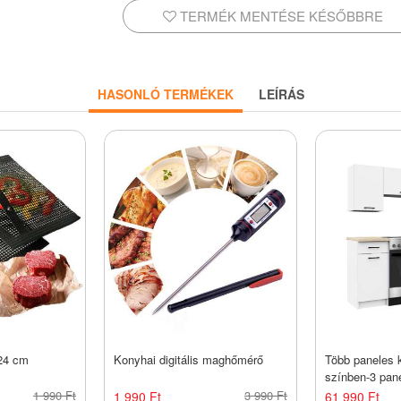
TERMÉK MENTÉSE KÉSŐBBRE
HASONLÓ TERMÉKEK
LEÍRÁS
x24 cm
Konyhai digitális maghőmérő
Több paneles k
színben-3 pan
1 990 Ft
3 990 Ft
1 990 Ft
61 990 Ft