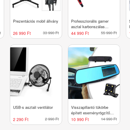
Prezentációs mobil állvány
Professzionális gamer
asztal karbonszálas
bevonattal, LED
t
33 990 Ft
55 990 Ft
26 990 Ft
44 990 Ft
világítással
USB-s asztali ventilátor
Visszapillantó tükörbe
épített eseményrögzítő
kamera és tolatókamera,
2 990 Ft
14 990 Ft
2 290 Ft
10 990 Ft
magyar menüs