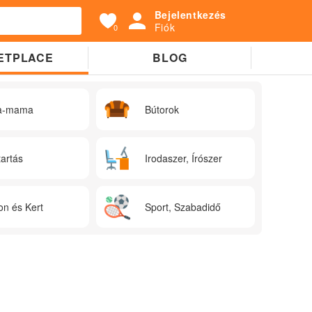
Bejelentkezés
Fiók
0
ETPLACE
BLOG
a-mama
Bútorok
tartás
Irodaszer, Írószer
on és Kert
Sport, Szabadidő