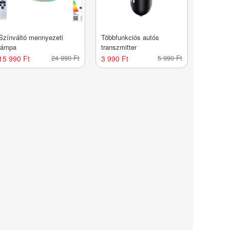
Színváltó mennyezeti
Többfunkciós autós
lámpa
transzmitter
24 990 Ft
5 990 Ft
15 990 Ft
3 990 Ft