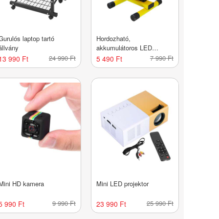
Gurulós laptop tartó
Hordozható,
állvány
akkumulátoros LED
reflektor
24 990 Ft
7 990 Ft
13 990 Ft
5 490 Ft
Mini HD kamera
Mini LED projektor
9 990 Ft
25 990 Ft
5 990 Ft
23 990 Ft