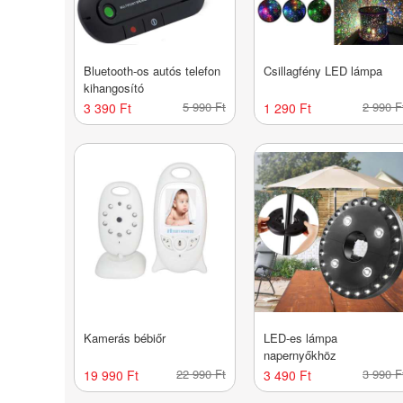
Bluetooth-os autós telefon
Csillagfény LED lámpa
kihangosító
5 990 Ft
2 990 F
3 390 Ft
1 290 Ft
Kamerás bébiőr
LED-es lámpa
napernyőkhöz
22 990 Ft
3 990 F
19 990 Ft
3 490 Ft