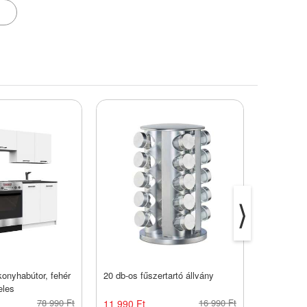
⟩
onyhabútor, fehér
20 db-os fűszertartó állvány
Olajspray
eles
palackban
78 990 Ft
16 990 Ft
11 990 Ft
2 190 Ft