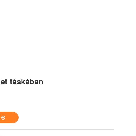
let táskában
S