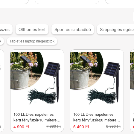
sszes
Otthon és kert
Sport és szabadidő
Szépség és egés
k
Tablet és laptop kiegészítők
100 LED-es napelemes
100 LED-es napelemes
-
kerti fényfüzér-10 méteres-
kerti fényfüzér-20 méteres-
színes
hideg fehér
t
7 990 Ft
8 990 Ft
4 990 Ft
6 490 Ft