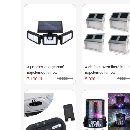
3 paneles elforgatható
4 db falra szerelhető kültér
napelemes lámpa
napelemes lámpa
10 990 Ft
7 990 F
7 190 Ft
5 990 Ft