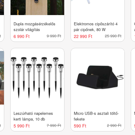
Dupla mozgásérzékelős
Elektromos cipőszárító 4
szolár világítás
pár cipőnek, 80 W
t
9 990 Ft
25 990 Ft
6 990 Ft
22 990 Ft
Leszúrható napelemes
Micro USB-s asztali töltő-
kerti lámpa, 10 db
fekete
t
7 990 Ft
2 990 Ft
5 990 Ft
590 Ft