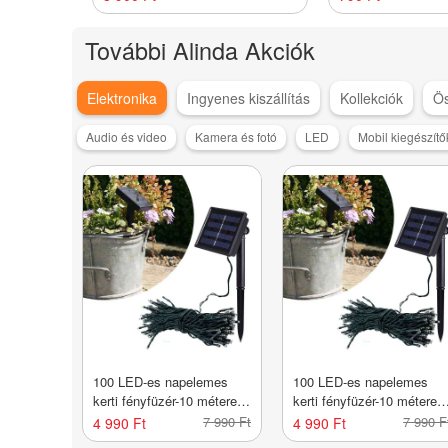
További Alinda Akciók
Elektronika
Ingyenes kiszállítás
Kollekciók
Ö
Audio és video
Kamera és fotó
LED
Mobil kiegészítő
100 LED-es napelemes
100 LED-es napelemes
kerti fényfüzér-10 méteres-
kerti fényfüzér-10 méteres
hideg fehér
meleg fehér
7 990 Ft
7 990 F
4 990 Ft
4 990 Ft