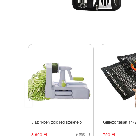
⟨
5 az 1-ben zöldség szeletelő
Grillező tasak 14
9 990 Ft
8 900 Ft
790 Ft