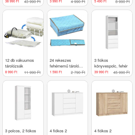
38 990 Ft
43 990 Ft
3 990 Ft
4 990 Ft
5 490 Ft
8 990 Ft
12 db vákuumos
24 rekeszes
3 fiókos
tárolózsák
fehérnemű tároló
könyvespolc, fehér
doboz
8 990 Ft
11 990 Ft
1 590 Ft
2 790 Ft
39 990 Ft
45 990 Ft
3 polcos, 2 fiókos
4 fiókos 2
4 fiókos 2