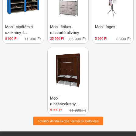
Mobil cipőtároló
Mobil fiókos
Mobil fogas
szekrény 4
ruhatartó állvány
színben-kék
8 990 Ft
11 990 Ft
25 990 Ft
35 990 Ft
5 990 Ft
8 990 Ft
Mobil
ruhásszekrény
130x45x170 cm-es
9 990 Ft
11 990 Ft
méretben-barna
További Alinda akciós termékek betöltése