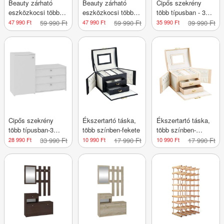
Beauty zárható
Beauty zárható
Cipős szekrény
eszközkocsi több
eszközkocsi több
több típusban - 3
színben-fehér
színben-fekete
részes, 1 ajtós
47 990 Ft
59 990 Ft
47 990 Ft
59 990 Ft
35 990 Ft
39 990 Ft
Cipős szekrény
Ékszertartó táska,
Ékszertartó táska,
több típusban-3
több színben-fekete
több színben-
részes
pezsgőszín
28 990 Ft
33 990 Ft
10 990 Ft
17 990 Ft
10 990 Ft
17 990 Ft