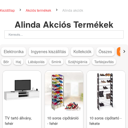
Kezdőlap
Akciós termékek
Alinda akciók
Alinda Akciós Termékek
Elektronika
Ingyenes kiszállítás
Kollekciók
Összes
Otth
Bőr
Haj
Lábápolás
Smink
Szájhigiénia
Tartásjavítás
TV tartó állvány,
10 soros cipőtároló
10 soros cipőtartó -
fehér
- fehér
fekete