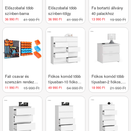
Előszobafal több
Előszobafal több
Fa bortartó állvány
színben-barna
színben-tölgy
40 palackhoz
36 990 Ft
41 990 Ft
36 990 Ft
41 990 Ft
13 990 Ft
19 990 Ft
Fali csavar és
Fiókos komód több
Fiókos komód több
szerszám rendező
típusban-10 fiókos,
típusban-2 fiókos,
2 típusba-43 db-os
120x121x40 cm
40x40x35 cm
11 990 Ft
15 990 Ft
49 990 Ft
64 990 Ft
18 990 Ft
21 990 Ft