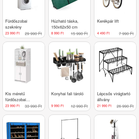
Fürdőszobai
Húzható táska,
Kerékpár lift
szekrény
150x62x50 cm
23 990 Ft
29 990 Ft
8 990 Ft
15 990 Ft
4 490 Ft
7 990 Ft
Kis méretű
Konyhai fali tároló
Lépcsős virágtartó
fürdőszobai
állvány
szekrény
23 990 Ft
33 990 Ft
9 990 Ft
12 990 Ft
21 990 Ft
26 990 Ft