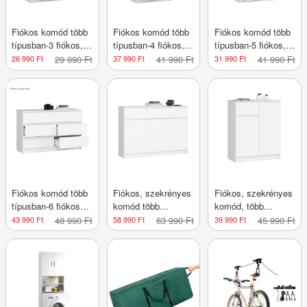
Fiókos komód több
Fiókos komód több
Fiókos komód több
típusban-3 fiókos,
típusban-4 fiókos,
típusban-5 fiókos,
60x77x40 cm
60x99x40 cm
60x121x40 cm
26 990 Ft
29 990 Ft
37 990 Ft
41 990 Ft
31 990 Ft
41 990 Ft
Fiókos komód több
Fiókos, szekrényes
Fiókos, szekrényes
típusban-6 fiókos
komód több
komód, több
dupla,
típusban-3 fiókos, 3
típusban-1 fiókos, 2
43 990 Ft
48 990 Ft
58 990 Ft
63 990 Ft
39 990 Ft
45 990 Ft
120x77x40cm-fehér
szekrényes
szekrényes