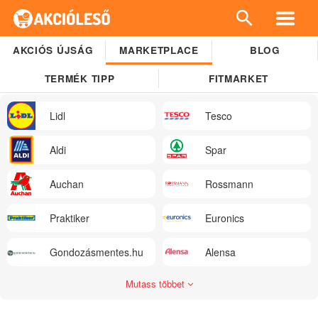
AKCIÓS ÚJSÁG
MARKETPLACE
BLOG
TERMÉK TIPP
FITMARKET
Lidl
Tesco
Aldi
Spar
Auchan
Rossmann
Praktiker
Euronics
Gondozásmentes.hu
Alensa
Mutass többet