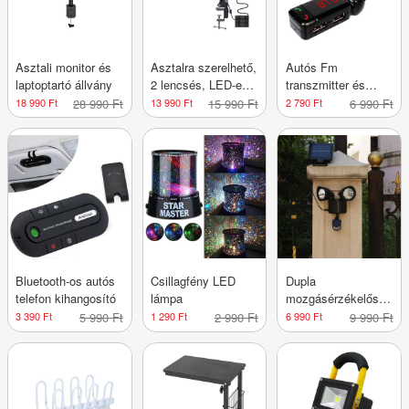
Asztali monitor és
Asztalra szerelhető,
Autós Fm
laptoptartó állvány
2 lencsés, LED-es
transzmitter és
nagyító
dupla töltő,
18 990 Ft
28 990 Ft
13 990 Ft
15 990 Ft
2 790 Ft
6 990 Ft
bluetooth-al
Bluetooth-os autós
Csillagfény LED
Dupla
telefon kihangosító
lámpa
mozgásérzékelős
szolár világítás
3 390 Ft
5 990 Ft
1 290 Ft
2 990 Ft
6 990 Ft
9 990 Ft