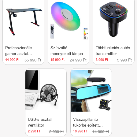
Professzionális
Színváltó
Többfunkciós autós
gamer asztal
mennyezeti lámpa
transzmitter
karbonszálas
44 990 Ft
55 990 Ft
15 990 Ft
24 990 Ft
3 990 Ft
5 990 Ft
bevonattal, LED
világítással
USB-s asztali
Visszapillantó
ventilátor
tükörbe épített
eseményrögzítő
2 290 Ft
2 990 Ft
10 990 Ft
14 990 Ft
kamera és