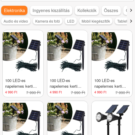
Elektronika
Ingyenes kiszállítás
Kollekciók
Összes
Otth
Audio és video
Kamera és fotó
LED
Mobil kiegészítők
Tablet és l
100 LED-es
100 LED-es
100 LED-es
napelemes kerti
napelemes kerti
napelemes kerti
fényfüzér-10
fényfüzér-10
fényfüzér-10
4 990 Ft
7 990 Ft
4 990 Ft
7 990 Ft
4 990 Ft
7 990 Ft
méteres-hideg fehér
méteres-meleg
méteres-színes
fehér