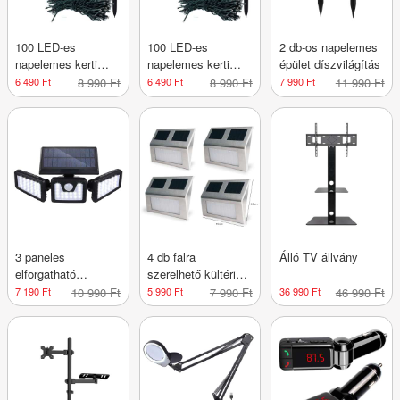
100 LED-es
100 LED-es
2 db-os napelemes
napelemes kerti
napelemes kerti
épület díszvilágítás
fényfüzér-20
fényfüzér-20
6 490 Ft
8 990 Ft
6 490 Ft
8 990 Ft
7 990 Ft
11 990 Ft
méteres-hideg fehér
méteres-színes
3 paneles
4 db falra
Álló TV állvány
elforgatható
szerelhető kültéri
napelemes lámpa
napelemes lámpa
7 190 Ft
10 990 Ft
5 990 Ft
7 990 Ft
36 990 Ft
46 990 Ft