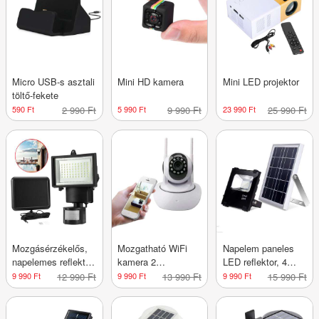
Micro USB-s asztali
Mini HD kamera
Mini LED projektor
töltő-fekete
590 Ft
2 990 Ft
5 990 Ft
9 990 Ft
23 990 Ft
25 990 Ft
Mozgásérzékelős,
Mozgatható WiFi
Napelem paneles
napelemes reflektor,
kamera 2
LED reflektor, 4
60 LED
antennával
típusban-10 W
9 990 Ft
12 990 Ft
9 990 Ft
13 990 Ft
9 990 Ft
15 990 Ft