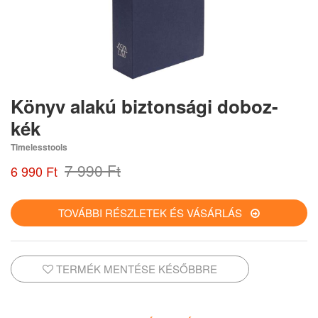
Könyv alakú biztonsági doboz-
kék
Timelesstools
7 990 Ft
6 990 Ft
TOVÁBBI RÉSZLETEK ÉS VÁSÁRLÁS
TERMÉK MENTÉSE KÉSŐBBRE