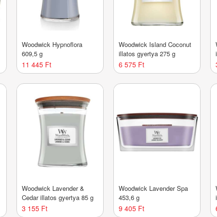
Woodwick Hypnoflora
Woodwick Island Coconut
609,5 g
illatos gyertya 275 g
11 445 Ft
6 575 Ft
Woodwick Lavender &
Woodwick Lavender Spa
g
Cedar illatos gyertya 85 g
453,6 g
3 155 Ft
9 405 Ft