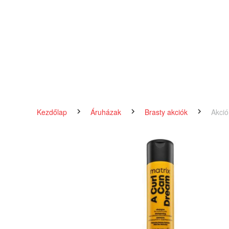
Kezdőlap
Áruházak
Brasty akciók
Akció