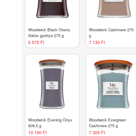
Woodwick Black Cherry
Woodwick Cashmere 275
illatos gyertya 275 g
g
6 575 Ft
7 130 Ft
Woodwick Evening Onyx
Woodwick Evergreen
609,5 g
Cashmere 275 g
10 190 Ft
7 305 Ft