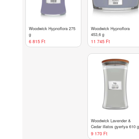
Woodwick Hypnoflora 275
Woodwick Hypnoflora
g
453,6 g
6 815 Ft
11 745 Ft
Woodwick Lavender &
Cedar illatos gyertya 610 
9 170 Ft