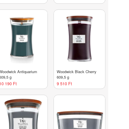
Woodwick Antiquarium
Woodwick Black Cherry
609,5 g
609,5 g
10 190 Ft
9 510 Ft