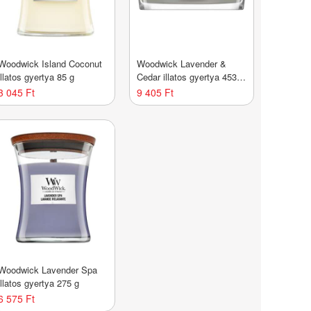
Woodwick Island Coconut
Woodwick Lavender &
illatos gyertya 85 g
Cedar illatos gyertya 453,6
g
3 045 Ft
9 405 Ft
Woodwick Lavender Spa
illatos gyertya 275 g
6 575 Ft