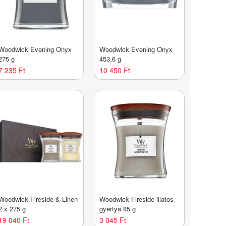
Woodwick Evening Onyx
Woodwick Evening Onyx
275 g
453,6 g
7 235 Ft
10 450 Ft
Woodwick Fireside & Linen
Woodwick Fireside illatos
2 x 275 g
gyertya 85 g
19 040 Ft
3 045 Ft