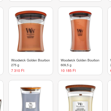
Woodwick Golden Bourbon
Woodwick Golden Bourbon
275 g
609,5 g
7 310 Ft
10 185 Ft