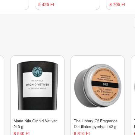
típusra 200
stimulálására 250 ml
Shampoo mély
5 425 Ft
8 705 Ft
zsíros hajra 1
Maria Nila Orchid Vetiver
The Library Of Fragrance
210 g
Dirt illatos gyertya 142 g
8 540 Ft
6 310 Ft