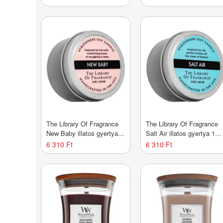
The Library Of Fragrance
The Library Of Fragrance
New Baby illatos gyertya
Salt Air illatos gyertya 142
142 g
g
6 310 Ft
6 310 Ft