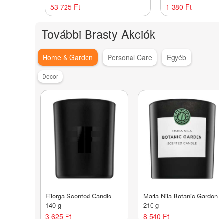
platinaszőke és ősz hajra 947 ml
sampon minden haj
53 725 Ft
1 380 Ft
ml
További Brasty Akciók
Home & Garden
Personal Care
Egyéb
Decor
Filorga Scented Candle
Maria Nila Botanic Garden
140 g
210 g
3 625 Ft
8 540 Ft