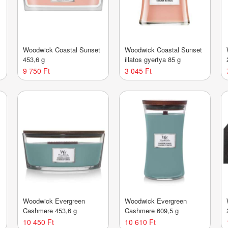
Woodwick Coastal Sunset
Woodwick Coastal Sunset
453,6 g
illatos gyertya 85 g
9 750 Ft
3 045 Ft
Woodwick Evergreen
Woodwick Evergreen
Cashmere 453,6 g
Cashmere 609,5 g
10 450 Ft
10 610 Ft