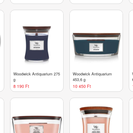
Woodwick Antiquarium 275
Woodwick Antiquarium
g
453,6 g
8 190 Ft
10 450 Ft