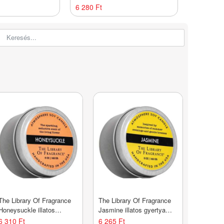
tisztító sampon
hajtípusra 1000 ml
sampon ba
6 280 Ft
2 845 Ft
000 ml
The Library Of Fragrance
The Library Of Fragrance
Honeysuckle illatos
Jasmine illatos gyertya
gyertya 142 g
142 g
6 310 Ft
6 265 Ft