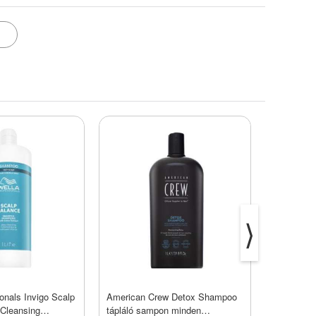
⟩
onals Invigo Scalp
American Crew Detox Shampoo
Lakmé Tek
Cleansing
tápláló sampon minden
Cocoa Br