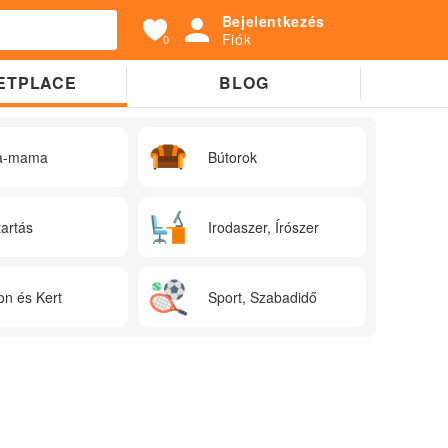
Bejelentkezés
Fiók
0
ETPLACE
BLOG
a-mama
Bútorok
tartás
Irodaszer, Írószer
on és Kert
Sport, Szabadidő