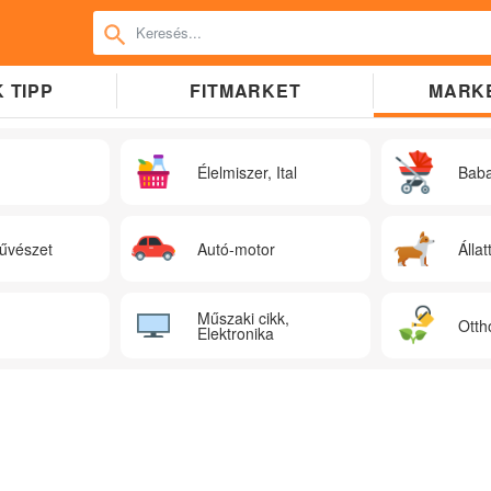
 TIPP
FITMARKET
MARK
Élelmiszer, Ital
Bab
űvészet
Autó-motor
Állat
Műszaki cikk,
Otth
Elektronika