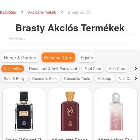
Kezdőlap
Akciós termékek
Brasty akciók
Brasty Akciós Termékek
Home & Garden
Personal Care
Egyéb
Cosmetics
Deodorant & Anti-Perspirant
Foot Care
Hair Care
Sha
Bath & Body
Cosmetic Sets
Cosmetic Tools
Makeup
Nail Care
Adyan Al Crystal Al
Adyan Ighra Eau de
Adyan Nafees Eau