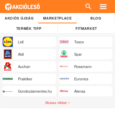
AKCIÓS ÚJSÁG
MARKETPLACE
BLOG
TERMÉK TIPP
FITMARKET
Lidl
Tesco
Aldi
Spar
Auchan
Rossmann
Praktiker
Euronics
Gondozásmentes.hu
Alensa
Mutass többet