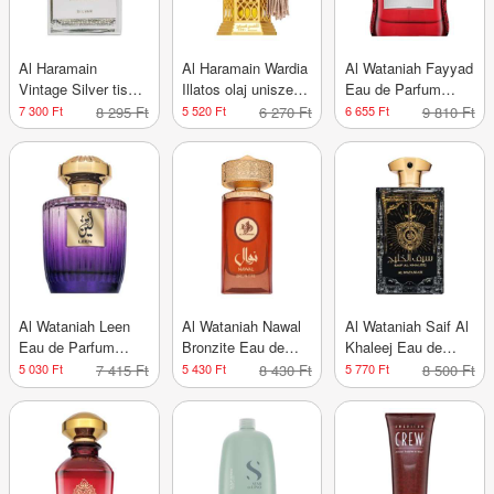
Al Haramain
Al Haramain Wardia
Al Wataniah Fayyad
Vintage Silver tiszta
Illatos olaj uniszex
Eau de Parfum
parfüm uniszex 100
12 ml
uniszex 100 ml
7 300 Ft
8 295 Ft
5 520 Ft
6 270 Ft
6 655 Ft
9 810 Ft
ml
Al Wataniah Leen
Al Wataniah Nawal
Al Wataniah Saif Al
Eau de Parfum
Bronzite Eau de
Khaleej Eau de
nőknek 100 ml
Parfum uniszex 100
Parfum uniszex 100
5 030 Ft
7 415 Ft
5 430 Ft
8 430 Ft
5 770 Ft
8 500 Ft
ml
ml