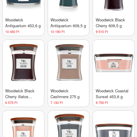
Woodwick
Woodwick
Woodwick Black
Antiquarium 453,6 g
Antiquarium 609,5 g
Cherry 609,5 g
10 450 Ft
10 190 Ft
9 510 Ft
Woodwick Black
Woodwick
Woodwick Coastal
Cherry illatos
Cashmere 275 g
Sunset 453,6 g
gyertya 275 g
6 575 Ft
7 130 Ft
9 750 Ft