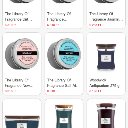
The Library Of
The Library Of
The Library Of
Fragrance Dirt
Fragrance
Fragrance Jasmine
illatos gyertya 142 g
Honeysuckle illatos
illatos gyertya 142 g
6 310 Ft
6 310 Ft
6 265 Ft
gyertya 142 g
The Library Of
The Library Of
Woodwick
Fragrance New
Fragrance Salt Air
Antiquarium 275 g
Baby illatos gyertya
illatos gyertya 142 g
6 310 Ft
6 310 Ft
8 190 Ft
142 g