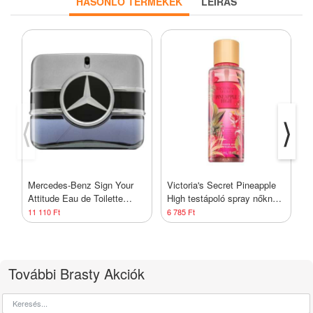
HASONLÓ TERMÉKEK
LEÍRÁS
⟨
⟩
Mercedes-Benz Sign Your
Victoria's Secret Pineapple
A
Attitude Eau de Toilette
High testápoló spray nőknek
d
férfiaknak 100 ml
250 ml
11 110 Ft
6 785 Ft
1
További Brasty Akciók