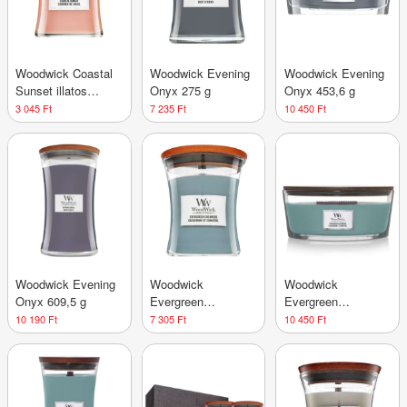
Woodwick Coastal
Woodwick Evening
Woodwick Evening
Sunset illatos
Onyx 275 g
Onyx 453,6 g
gyertya 85 g
3 045 Ft
7 235 Ft
10 450 Ft
Woodwick Evening
Woodwick
Woodwick
Onyx 609,5 g
Evergreen
Evergreen
Cashmere 275 g
Cashmere 453,6 g
10 190 Ft
7 305 Ft
10 450 Ft