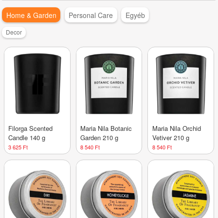
Home & Garden
Personal Care
Egyéb
Decor
Filorga Scented
Maria Nila Botanic
Maria Nila Orchid
Candle 140 g
Garden 210 g
Vetiver 210 g
3 625 Ft
8 540 Ft
8 540 Ft