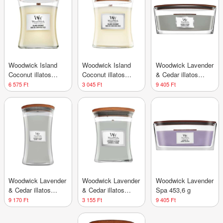
Woodwick Island
Woodwick Island
Woodwick Lavender
Coconut illatos
Coconut illatos
& Cedar illatos
gyertya 275 g
gyertya 85 g
gyertya 453,6 g
6 575 Ft
3 045 Ft
9 405 Ft
Woodwick Lavender
Woodwick Lavender
Woodwick Lavender
& Cedar illatos
& Cedar illatos
Spa 453,6 g
gyertya 610 g
gyertya 85 g
9 170 Ft
3 155 Ft
9 405 Ft