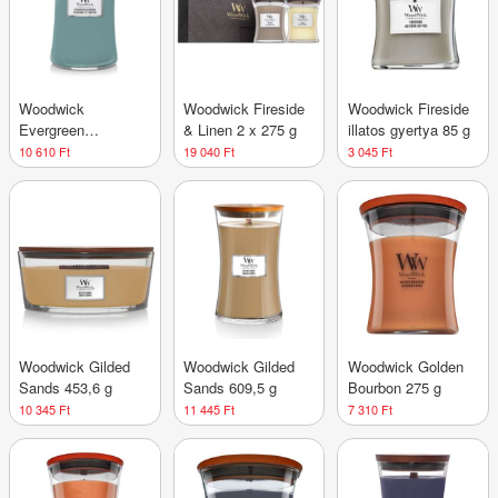
Woodwick
Woodwick Fireside
Woodwick Fireside
Evergreen
& Linen 2 x 275 g
illatos gyertya 85 g
Cashmere 609,5 g
10 610 Ft
19 040 Ft
3 045 Ft
Woodwick Gilded
Woodwick Gilded
Woodwick Golden
Sands 453,6 g
Sands 609,5 g
Bourbon 275 g
10 345 Ft
11 445 Ft
7 310 Ft