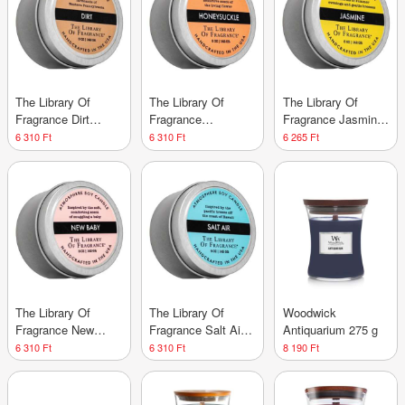
The Library Of
The Library Of
The Library Of
Fragrance Dirt
Fragrance
Fragrance Jasmine
illatos gyertya 142 g
Honeysuckle illatos
illatos gyertya 142 g
6 310 Ft
6 310 Ft
6 265 Ft
gyertya 142 g
The Library Of
The Library Of
Woodwick
Fragrance New
Fragrance Salt Air
Antiquarium 275 g
Baby illatos gyertya
illatos gyertya 142 g
6 310 Ft
6 310 Ft
8 190 Ft
142 g