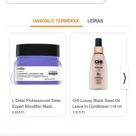
HASONLÓ TERMÉKEK
LEÍRÁS
⟨
⟩
L´Oréal Professionnel Série
CHI Luxury Black Seed Oil
L
Expert Blondifier Mask
Leave-In Conditioner 118 ml
B
tápláló maszk szőke hajra
s
6 835 Ft
3 515 Ft
3
250 ml
3