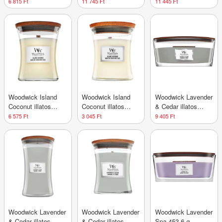
6 815 Ft
11 745 Ft
11 445 Ft
Woodwick Island
Woodwick Island
Woodwick Lavender
Coconut illatos
Coconut illatos
& Cedar illatos
gyertya 275 g
gyertya 85 g
gyertya 453,6 g
6 575 Ft
3 045 Ft
9 405 Ft
Woodwick Lavender
Woodwick Lavender
Woodwick Lavender
& Cedar illatos
& Cedar illatos
Spa 453,6 g