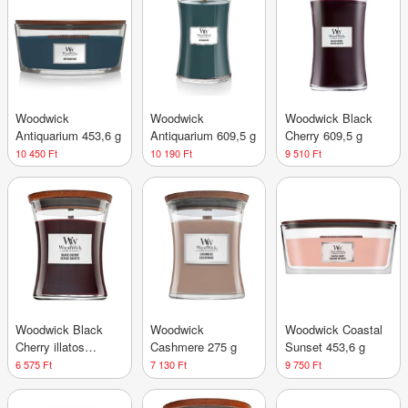
Woodwick
Woodwick
Woodwick Black
Antiquarium 453,6 g
Antiquarium 609,5 g
Cherry 609,5 g
10 450 Ft
10 190 Ft
9 510 Ft
Woodwick Black
Woodwick
Woodwick Coastal
Cherry illatos
Cashmere 275 g
Sunset 453,6 g
gyertya 275 g
6 575 Ft
7 130 Ft
9 750 Ft