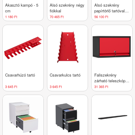
Akasztó kampó - 5
Alsó szekrény négy
Alsó szekrény
cm
fiókkal
papírtörlő tartóval
és fiókkal
1 180 Ft
70 465 Ft
56 100 Ft
Csavarhúzó tartó
Csavarkulcs tartó
Faliszekrény
zárható teleszkópos
ajtóval
3 645 Ft
3 645 Ft
31 365 Ft