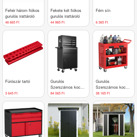
Fehér három fiókos
Fekete két fiókos
Fém sín
gurulós irattároló
gurulós irattároló
46 665 Ft
44 965 Ft
6 365 Ft
Fúrószár tartó
Gurulós
Gurulós
Szerszámos kocsi
Szerszámos kocsi
kétrészes
polcos
3 645 Ft
84 065 Ft
38 165 Ft