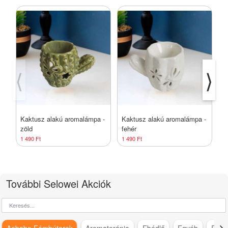
⟨
⟩
Kaktusz alakú aromalámpa -
Kaktusz alakú aromalámpa -
A
zöld
fehér
1 490 Ft
1 490 Ft
2
További Selowei Akciók
Aobabo Fémbútorok
Aromaterápia
Ebédlő
Egyéb
Fürd