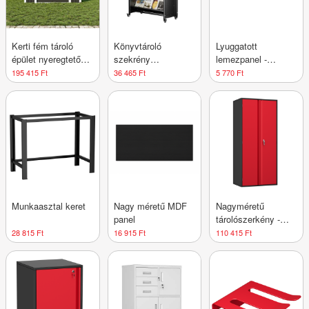
Kerti fém tároló
Könyvtároló
Lyuggatott
épület nyeregtetővel
szekrény
lemezpanel -
- Nagy-méret - XL
kerekekkel - három
Akasztós tároló -
195 415 Ft
36 465 Ft
5 770 Ft
szintes
Rendszerező
Munkaasztal keret
Nagy méretű MDF
Nagyméretű
panel
tárolószerkény -
2000 mm
28 815 Ft
16 915 Ft
110 415 Ft
magasság