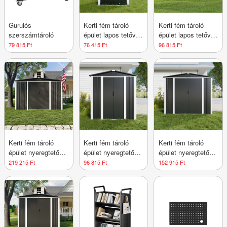
Gurulós
Kerti fém tároló
Kerti fém tároló
szerszámtároló
épület lapos tetővel
épület lapos tetővel
- Kis méret - S
- Közepes méret M
79 815 Ft
76 415 Ft
96 815 Ft
Kerti fém tároló
Kerti fém tároló
Kerti fém tároló
épület nyeregtetővel
épület nyeregtetővel
épület nyeregtetővel
- Extra-Nagy-méret
- Közepes méret -
- Nagy Méret - L
219 215 Ft
96 815 Ft
152 915 Ft
XXL
M