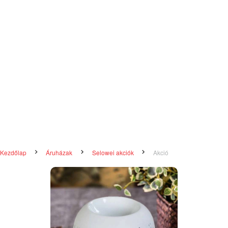
Kezdőlap
Áruházak
Selowei akciók
Akció