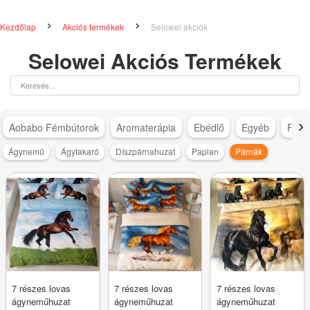
Kezdőlap
Akciós termékek
Selowei akciók
Selowei Akciós Termékek
Aobabo Fémbútorok
Aromaterápia
Ebédlő
Egyéb
Fürd
Ágynemű
Ágytakaró
Díszpárnahuzat
Paplan
Párnák
7 részes lovas
7 részes lovas
7 részes lovas
ágyneműhuzat
ágyneműhuzat
ágyneműhuzat