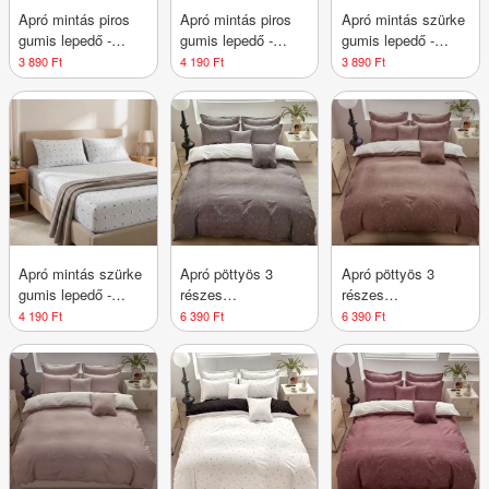
Apró mintás piros
Apró mintás piros
Apró mintás szürke
gumis lepedő -
gumis lepedő -
gumis lepedő -
160x200 cm
180x200 cm
160x200 cm
3 890 Ft
4 190 Ft
3 890 Ft
Apró mintás szürke
Apró pöttyös 3
Apró pöttyös 3
gumis lepedő -
részes
részes
180x200 cm
ágyneműhuzat -
ágyneműhuzat -
4 190 Ft
6 390 Ft
6 390 Ft
Barnásszürke
Barna