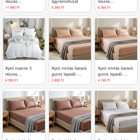
részes
ágyneműhuzat
részes
ágyneműhuzat
ágyneműhuzat
11 990 Ft
6 390 Ft
6 390 Ft
Apró masnis 3
Apró mintás barack
Apró mintás barack
részes
gumis lepedő -
gumis lepedő -
ágyneműhuzat -
160x200 cm
180x200 cm
6 350 Ft
3 890 Ft
4 190 Ft
Fehér