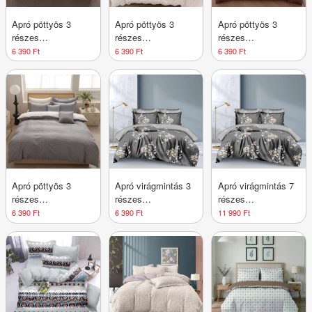
Apró pöttyös 3
Apró pöttyös 3
Apró pöttyös 3
részes
részes
részes
ágyneműhuzat -
ágyneműhuzat -
ágyneműhuzat -
6 390 Ft
6 390 Ft
6 390 Ft
Drapp
Fehér
Mályva
Apró pöttyös 3
Apró virágmintás 3
Apró virágmintás 7
részes
részes
részes
ágyneműhuzat -
ágyneműhuzat
ágyneműhuzat
6 390 Ft
6 390 Ft
11 990 Ft
Szürke