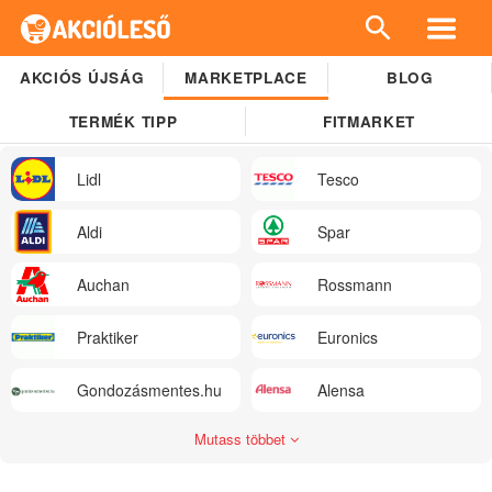
AKCIÓS ÚJSÁG
MARKETPLACE
BLOG
TERMÉK TIPP
FITMARKET
Lidl
Tesco
Aldi
Spar
Auchan
Rossmann
Praktiker
Euronics
Gondozásmentes.hu
Alensa
Mutass többet