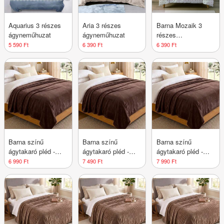
Aquarius 3 részes
Aria 3 részes
Barna Mozaik 3
ágyneműhuzat
ágyneműhuzat
részes
ágyneműhuzat
5 590 Ft
6 390 Ft
6 390 Ft
Barna színű
Barna színű
Barna színű
ágytakaró pléd -
ágytakaró pléd -
ágytakaró pléd -
150x200cm
180x200cm
200x230cm
6 990 Ft
7 490 Ft
7 990 Ft