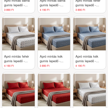
Apró mintás barna
Apró mintás barna
Apró mintás fehér
gumis lepedő -
gumis lepedő -
gumis lepedő -
160x200 cm
180x200 cm
160x200 cm
3 890 Ft
4 190 Ft
3 890 Ft
Apró mintás fehér
Apró mintás kék
Apró mintás kék
gumis lepedő -
gumis lepedő -
gumis lepedő -
180x200 cm
160x200 cm
180x200 cm
4 190 Ft
3 890 Ft
4 190 Ft