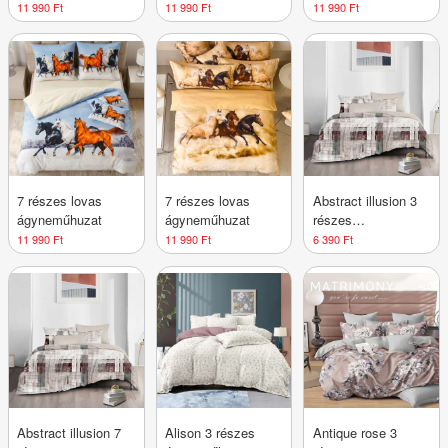
11 990 Ft
11 990 Ft
11 990 Ft
7 részes lovas
7 részes lovas
Abstract illusion 3
ágyneműhuzat
ágyneműhuzat
részes
ágyneműhuzat
11 990 Ft
11 990 Ft
6 390 Ft
Abstract illusion 7
Alison 3 részes
Antique rose 3