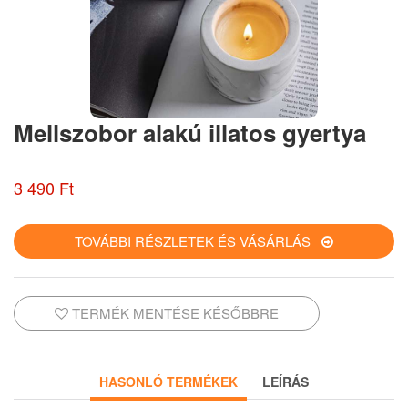
Mellszobor alakú illatos gyertya
3 490 Ft
TOVÁBBI RÉSZLETEK ÉS VÁSÁRLÁS
TERMÉK MENTÉSE KÉSŐBBRE
HASONLÓ TERMÉKEK
LEÍRÁS