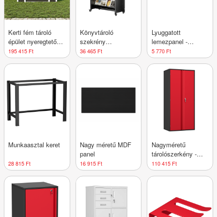
Kerti fém tároló
Könyvtároló
Lyuggatott
épület nyeregtetővel
szekrény
lemezpanel -
- Nagy-méret - XL
kerekekkel - három
Akasztós tároló -
195 415 Ft
36 465 Ft
5 770 Ft
szintes
Rendszerező
Munkaasztal keret
Nagy méretű MDF
Nagyméretű
panel
tárolószerkény -
2000 mm
28 815 Ft
16 915 Ft
110 415 Ft
magasság