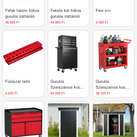
Fehér három fiókos
Fekete két fiókos
Fém sín
gurulós irattároló
gurulós irattároló
46 665 Ft
44 965 Ft
6 365 Ft
Fúrószár tartó
Gurulós
Gurulós
Szerszámos kocsi
Szerszámos kocsi
kétrészes
polcos
3 645 Ft
84 065 Ft
38 165 Ft