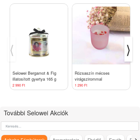
⟨
⟩
Selowei Bergamot & Fig
Rózsaszín mécses
K
illatosított gyertya 165 g
virágszirommal
R
2 990 Ft
1 290 Ft
7
További Selowei Akciók
Aobabo Fémbútorok
Aromaterápia
Ebédlő
Egyéb
Fürd