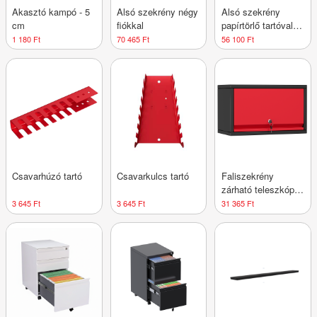
Akasztó kampó - 5
Alsó szekrény négy
Alsó szekrény
cm
fiókkal
papírtörlő tartóval
és fiókkal
1 180 Ft
70 465 Ft
56 100 Ft
Csavarhúzó tartó
Csavarkulcs tartó
Faliszekrény
zárható teleszkópos
ajtóval
3 645 Ft
3 645 Ft
31 365 Ft