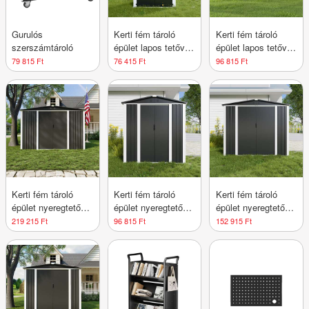
Gurulós
Kerti fém tároló
Kerti fém tároló
szerszámtároló
épület lapos tetővel
épület lapos tetővel
- Kis méret - S
- Közepes méret M
79 815 Ft
76 415 Ft
96 815 Ft
Kerti fém tároló
Kerti fém tároló
Kerti fém tároló
épület nyeregtetővel
épület nyeregtetővel
épület nyeregtetővel
- Extra-Nagy-méret
- Közepes méret -
- Nagy Méret - L
219 215 Ft
96 815 Ft
152 915 Ft
XXL
M