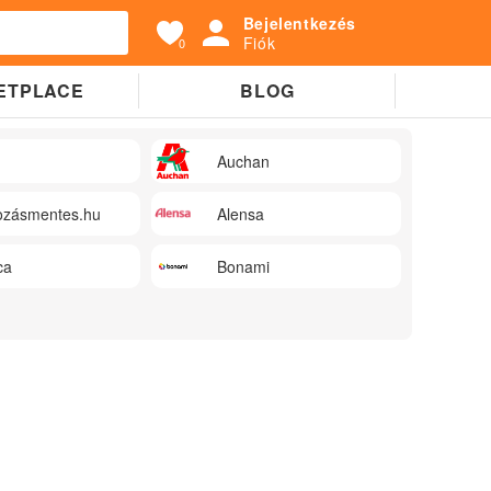
Bejelentkezés
Fiók
0
ETPLACE
BLOG
Auchan
zásmentes.hu
Alensa
ca
Bonami