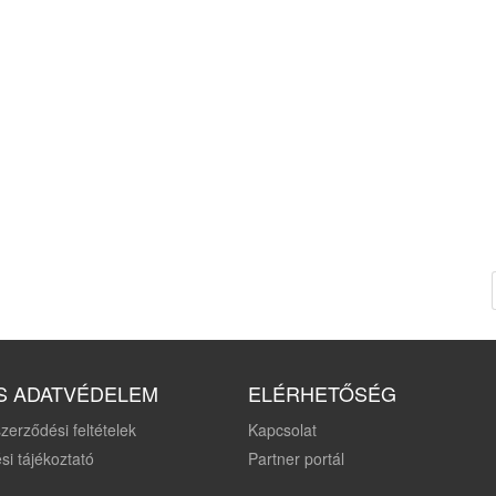
S ADATVÉDELEM
ELÉRHETŐSÉG
zerződési feltételek
Kapcsolat
si tájékoztató
Partner portál