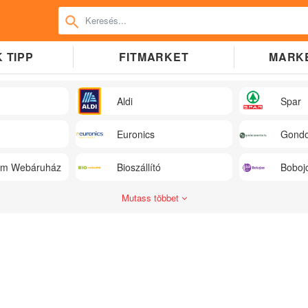
 TIPP
FITMARKET
MARK
Aldi
Spar
Euronics
Gondo
üm Webáruház
Bioszállító
Boboj
Mutass többet