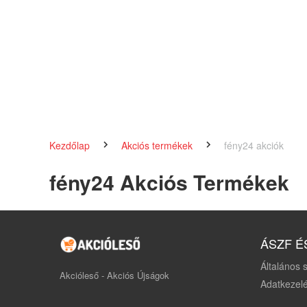
Kezdőlap
Akciós termékek
fény24 akciók
fény24 Akciós Termékek
ÁSZF É
Általános s
Akcióleső - Akciós Újságok
Adatkezelé