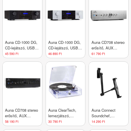
hangszórók, fa
hangszórók, fa
Auna CD-1000 DG,
Auna CD-1000 DG,
Auna CD708 stereo
CD-lejátszó, USB,
CD-lejátszó, USB,
erősítő, AUX
MP3, távirányító,
MP3, távirányító,
phono, ezüst, 600
45 590 Ft
46 890 Ft
61 790 Ft
LED kijelző,
LED kijelző,
W
alumínium
alumínium
Auna CD708 stereo
Auna ClearTech,
Auna Connect
erősítő, AUX
lemezjátszó,
Soundchef,
phono, fekete, 600
33/45/78 rpm,
tablettartó, 13-22
58 190 Ft
30 790 Ft
14 290 Ft
W
Bluetooth, sztereó
cm, alumínium, 5