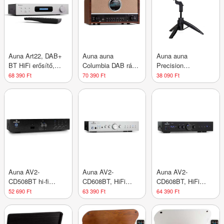
Auna Art22, DAB+
Auna auna
Auna auna
BT HiFi erősítő,
Columbia DAB rádió
Precision
DAB+/FM rádió
60 W CD-lejátszó
Kondensator-
68 390 Ft
70 390 Ft
38 090 Ft
erősítő
DAB+/FM tuner
Mikrofon navy blau
USB felvétel
Bluetooth
Auna AV2-
Auna AV2-
Auna AV2-
CD508BT hi-fi
CD608BT, HiFi
CD608BT, HiFi
erősítő, fekete,
sztereo erősítő, 4 x
sztereo erősítő, 4 x
52 690 Ft
63 390 Ft
64 390 Ft
AUX, bluetooth
100 W RMS, BT,
100 W RMS, BT,
digitális optikai
digitális optikai
bemenet
bemenet, fekete