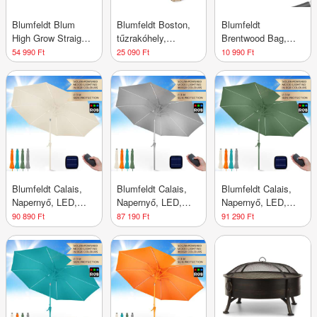
Blumfeldt Blum
Blumfeldt Boston,
Blumfeldt
High Grow Straight,
tűzrakóhely,
Brentwood Bag,
magaságyás,
tűzhely, Ø60 cm,
tartozékok
54 990 Ft
25 090 Ft
10 990 Ft
200x90x100cm,
acél, befeketített
1800 l, acél
Blumfeldt Calais,
Blumfeldt Calais,
Blumfeldt Calais,
Napernyő, LED,
Napernyő, LED,
Napernyő, LED,
alumínium váz,
alumínium váz,
alumínium váz,
90 890 Ft
87 190 Ft
91 290 Ft
poliészter huzat,
poliészter huzat,
poliészter huzat,
UV védelem 50
UV védelem 50
UV védelem 50