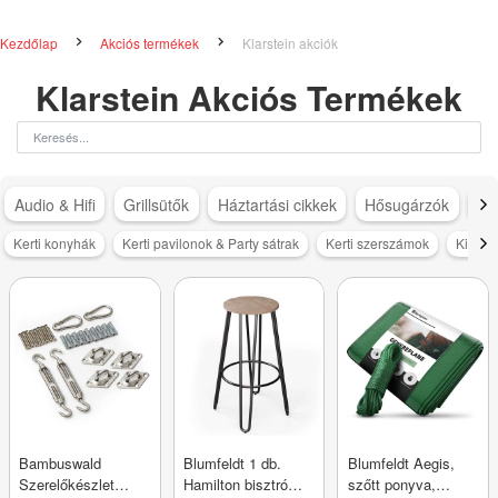
Kezdőlap
Akciós termékek
Klarstein akciók
Klarstein Akciós Termékek
Audio & Hifi
Grillsütők
Háztartási cikkek
Hősugárzók
Hű
Kerti konyhák
Kerti pavilonok & Party sátrak
Kerti szerszámok
Kisálla
Bambuswald
Blumfeldt 1 db.
Blumfeldt Aegis,
Szerelőkészlet
Hamilton bisztró
szőtt ponyva,