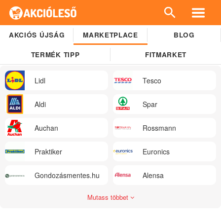
AKCIÓS ÚJSÁG
MARKETPLACE
BLOG
TERMÉK TIPP
FITMARKET
Lidl
Tesco
Aldi
Spar
Auchan
Rossmann
Praktiker
Euronics
Gondozásmentes.hu
Alensa
Mutass többet