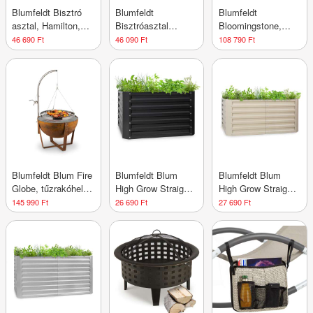
Blumfeldt Bisztró
Blumfeldt
Blumfeldt
asztal, Hamilton,
Bisztróasztal
Bloomingstone,
Ø60 cm, fa
Hamilton Ø60 cm
szökőkút, kerti
46 690 Ft
46 090 Ft
108 790 Ft
acélkeret
Fa acélkeret
szökőkút,
díszszökőkút, 20
W, szivattyú, cink,
LED
Blumfeldt Blum Fire
Blumfeldt Blum
Blumfeldt Blum
Globe, tűzrakóhely
High Grow Straight,
High Grow Straight,
grillel, Ø 60cm, acél
magaságyás, 100 x
magaságyás, 120 x
145 990 Ft
26 690 Ft
27 690 Ft
60 x 100 cm, 600 l,
60 x 60 cm, 432l,
acél
acél