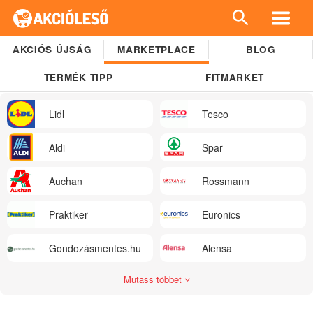
AKCIÓS ÚJSÁG
MARKETPLACE
BLOG
TERMÉK TIPP
FITMARKET
Lidl
Tesco
Aldi
Spar
Auchan
Rossmann
Praktiker
Euronics
Gondozásmentes.hu
Alensa
Mutass többet