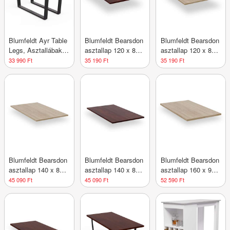
Blumfeldt Ayr Table
Blumfeldt Bearsdon
Blumfeldt Bearsdon
Legs, Asztallábak
asztallap 120 x 80
asztallap 120 x 80
82 x 72 cm, fém
cm konyhához és
cm konyhához és
33 990 Ft
35 190 Ft
35 190 Ft
étkezőhöz,
étkezőhöz, Tartós
Robusztus rétegelt
rétegelt fa
lemez
Blumfeldt Bearsdon
Blumfeldt Bearsdon
Blumfeldt Bearsdon
asztallap 140 x 80
asztallap 140 x 80
asztallap 160 x 90
cm konyhába és
cm konyhához és
cm konyhához és
45 090 Ft
45 090 Ft
52 590 Ft
étkezőbe,
étkezőhöz, Tartós
étkezőhöz,
Robusztus rétegelt
rétegelt fa
Strapabíró rétegelt
fa
lemez