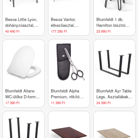
Besoa Little Lyon,
Besoa Vantor,
Blumfeldt 1 db.
dohányzóasztal,
étkezőasztal,
Hamilton bisztró
melamin/MDF, tölgy
akácfa,
szék Ø33 cm Fa
40 490 Ft
177 290 Ft
23 990 Ft
furnér, acél keret,
vaskonstrukció, 175
acélkeret
fekete
x 78 x 90 cm, fa
Blumfeldt Aliano
Blumfeldt Alpha
Blumfeldt Ayr Table
WC-ülőke D-forma,
Premium, ritkító
Legs, Asztallábak
lassú záródás,
olló, extra éles,
62 x 43 cm, fém
17 390 Ft
11 390 Ft
24 390 Ft
antibakteriális
egyoldalas
mikrofogazású,
tokkal