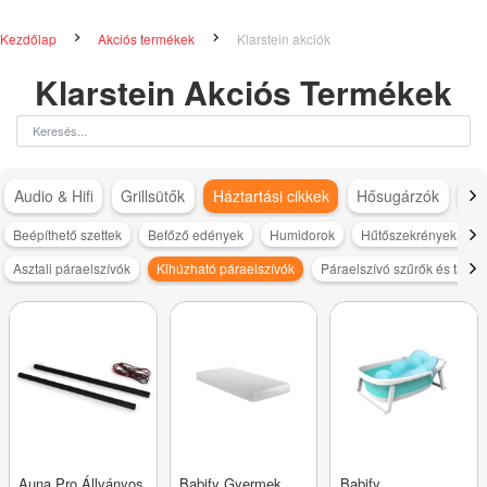
Kezdőlap
Akciós termékek
Klarstein akciók
Klarstein Akciós Termékek
Audio & Hifi
Grillsütők
Háztartási cikkek
Hősugárzók
Hű
Beépíthető szettek
Befőző edények
Humidorok
Hűtőszekrények és f
Asztali páraelszívók
Kihúzható páraelszívók
Páraelszívó szűrők és tarto
Auna Pro Állványos
Babify Gyermek
Babify