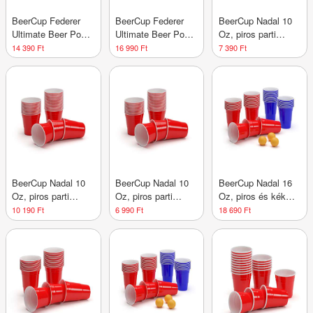
BeerCup Federer
BeerCup Federer
BeerCup Nadal 10
Ultimate Beer Pong
Ultimate Beer Pong
Oz, piros parti
party csomag, Red
party csomag, Red
poharak, amerikai
14 390 Ft
16 990 Ft
7 390 Ft
Cups, Shot Cups,
Cups, Shot Cups,
egyetemi stílusban,
labdákkal
labdákkal
295 ml,
újrafelhasználható
BeerCup Nadal 10
BeerCup Nadal 10
BeerCup Nadal 16
Oz, piros parti
Oz, piros parti
Oz, piros és kék
poharak, US-
poharak, US-
party pohár készlet,
10 190 Ft
6 990 Ft
18 690 Ft
College Style, 295
College Style, 295
két szín, mellékelve
ml,
ml,
labdácskák és
újrafelhasználható
újrafelhasználható
szabályzat