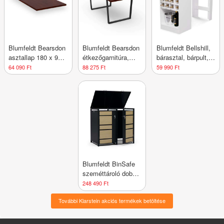
Blumfeldt Bearsdon
Blumfeldt Bearsdon
Blumfeldt Bellshill,
asztallap 180 x 90
étkezőgarnitúra,
bárasztal, bárpult,
cm konyhához és
asztallap és fém
bárpult, házi bár
64 090 Ft
88 275 Ft
59 990 Ft
étkezőhöz, Tartós
asztallábak, ipari
rétegelt fa
stílus, stabil,
modern
Blumfeldt BinSafe
szeméttároló doboz
2x 240 L,
248 490 Ft
időjárásálló,
További Klarstein akciós termékek betöltése
zárható,
horganyzott acélból