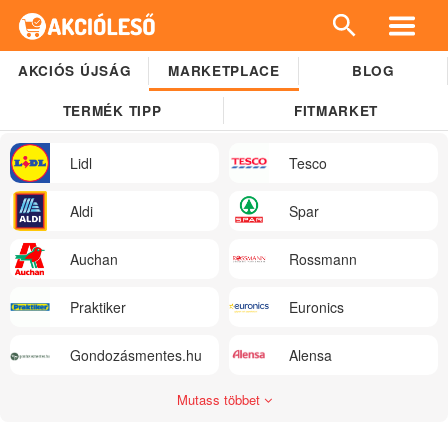
AKCIÓS ÚJSÁG
MARKETPLACE
BLOG
TERMÉK TIPP
FITMARKET
Lidl
Tesco
Aldi
Spar
Auchan
Rossmann
Praktiker
Euronics
Gondozásmentes.hu
Alensa
Mutass többet