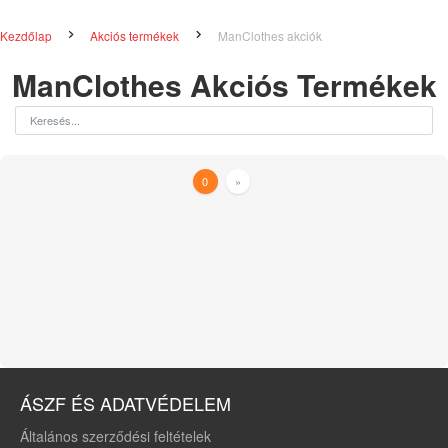
Kezdőlap
Akciós termékek
ManClothes akciók
ManClothes Akciós Termékek
0
»
ÁSZF ÉS ADATVÉDELEM
Általános szerződési feltételek