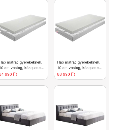
Hab matrac gyerekeknek,
Hab matrac gyerekeknek,
10 cm vastag, közepesen
10 cm vastag, közepesen
kemény, 150x90 cm -
kemény, 170x90 cm -
84 990 Ft
88 990 Ft
SPLIT - Butopêa
SPLIT - Butopêa