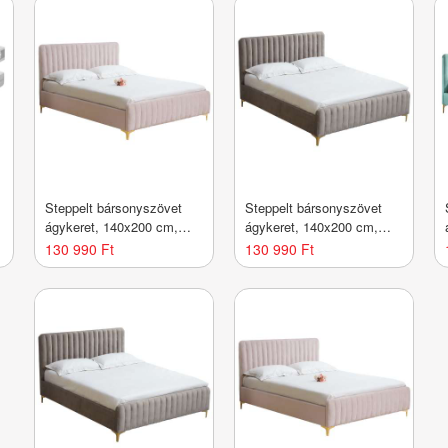
Steppelt bársonyszövet
Steppelt bársonyszövet
ágykeret, 140x200 cm,
ágykeret, 140x200 cm,
A
pasztell rózsaszín -
szürkésbarna - PALACE -
130 990 Ft
130 990 Ft
PALACE - Butopêa
Butopêa