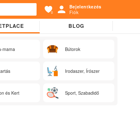
Bejelentkezés
Fiók
0
ETPLACE
BLOG
a-mama
Bútorok
tartás
Irodaszer, Írószer
on és Kert
Sport, Szabadidő