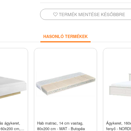
TERMÉK MENTÉSE KÉSŐBBRE
HASONLÓ TERMÉKEK
lás ágykeret,
Hab matrac, 14 cm vastag,
Ágykeret, 160
160x200 cm,
80x200 cm - MAT - Butopêa
fenyő - NORDI