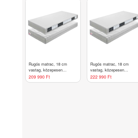
Rugós matrac, 18 cm
Rugós matrac, 18 cm
vastag, közepesen
vastag, közepesen
kemény, 160x200 cm - IDA
kemény, 180x200 cm - ID
209 990 Ft
222 990 Ft
- Butopêa
- Butopêa