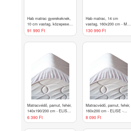
Hab matrac gyerekeknek,
Hab matrac, 14 cm
10 cm vastag, közepesen
vastag, 160x200 cm - MA
kemény, 194x90 cm -
- Butopêa
91 990 Ft
130 990 Ft
SPLIT - Butopêa
Matracvédő, pamut, fehér,
Matracvédő, pamut, fehér,
140x190/200 cm - ELISE -
160x200 cm - ELISE -
Butopêa
Butopêa
6 390 Ft
8 090 Ft