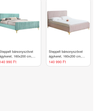
Steppelt bársonyszövet
Steppelt bársonyszövet
ágykeret, 160x200 cm,
ágykeret, 160x200 cm,
menta - PALACE -
pasztell rózsaszín -
140 990 Ft
140 990 Ft
Butopêa
PALACE - Butopêa