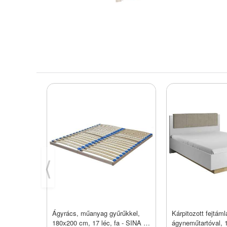
⟨
Ágyrács, műanyag gyűrűkkel,
Kárpitozott fejtám
180x200 cm, 17 léc, fa - SINA -
ágyneműtartóval, 