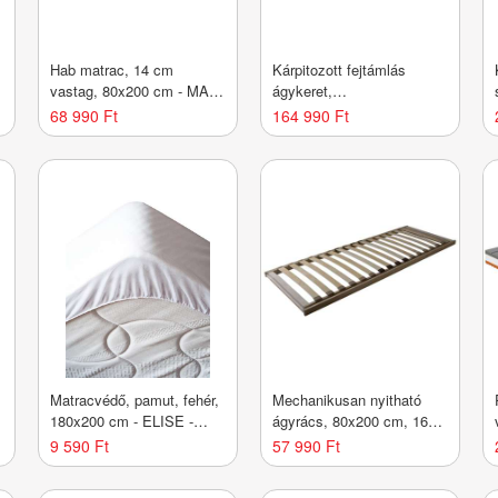
Hab matrac, 14 cm
Kárpitozott fejtámlás
T
vastag, 80x200 cm - MAT
ágykeret,
- Butopêa
ágyneműtartóval, 160x200
68 990 Ft
164 990 Ft
cm, fehér - TRENDY -
Butopêa
Matracvédő, pamut, fehér,
Mechanikusan nyitható
180x200 cm - ELISE -
ágyrács, 80x200 cm, 16
Butopêa
léces, nyírfa - ANIS -
9 590 Ft
57 990 Ft
Butopêa