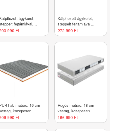
Kátpitozott ágykeret,
Kátpitozott ágykeret,
steppelt fejtámlával,
steppelt fejtámlával,
160x200 cm, szürke -
180x200 cm, szürke -
200 990 Ft
272 990 Ft
DEESSE - Butopêa
DEESSE - Butopêa
PUR hab matrac, 16 cm
Rugós matrac, 18 cm
vastag, közepesen
vastag, közepesen
kemény, 180x200 cm -
kemény, 140x200 cm - IDA
209 990 Ft
166 990 Ft
POLO - Butopêa
- Butopêa