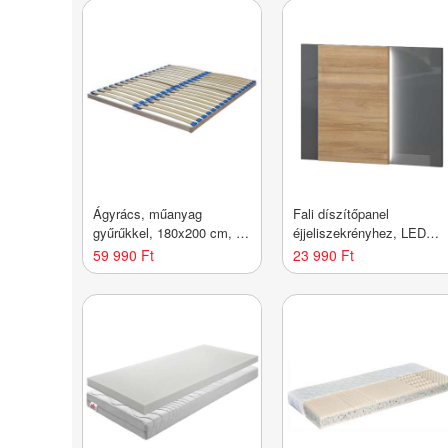
Ágyrács, műanyag
Fali díszítőpanel
gyűrűkkel, 180x200 cm, 17
éjjeliszekrényhez, LED
léc, fa - SINA - Butopêa
világítással, antracit-tölgy 
59 990 Ft
23 990 Ft
BISE - Butopêa