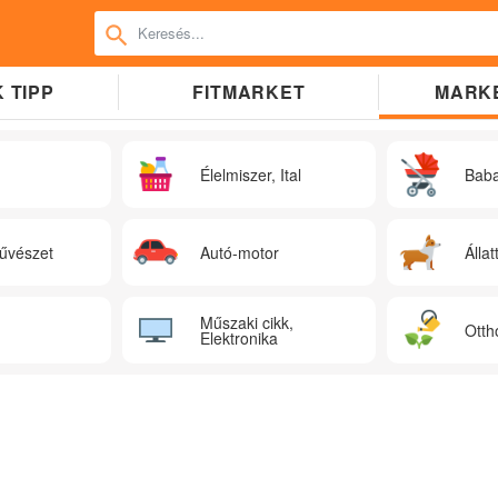
 TIPP
FITMARKET
MARK
Élelmiszer, Ital
Bab
űvészet
Autó-motor
Állat
Műszaki cikk,
Otth
Elektronika