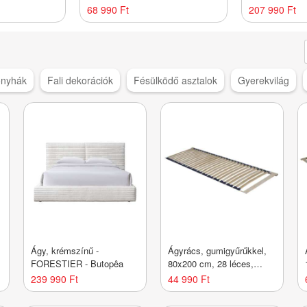
Butopêa
68 990 Ft
207 990 Ft
onyhák
Fali dekorációk
Fésülködő asztalok
Gyerekvilág
Ágy, krémszínű -
Ágyrács, gumigyűrűkkel,
FORESTIER - Butopêa
80x200 cm, 28 léces,
nyírfa - ANTA - Butopêa
239 990 Ft
44 990 Ft