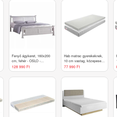
Fenyő ágykeret, 160x200
Hab matrac gyerekeknek,
cm, fehér - OSLO -
10 cm vastag, közepesen
-
Butopêa
kemény, 120x90 cm -
128 990 Ft
77 990 Ft
SPLIT - Butopêa