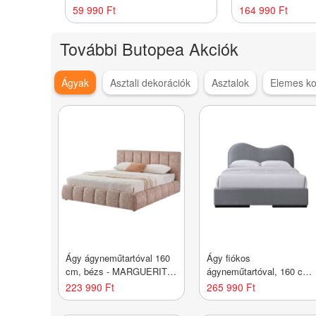
Butopêa
fehér - TRENDY - 
59 990 Ft
164 990 Ft
További Butopea Akciók
Ágyak
Asztali dekorációk
Asztalok
Elemes k
Ágy ágyneműtartóval 160
Ágy fiókos
cm, bézs - MARGUERITE
ágyneműtartóval, 160 cm,
- Butopêa
szürke - SAFRAN -
223 990 Ft
265 990 Ft
Butopêa