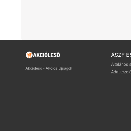
ÁSZF É
Általános s
Akcióleső - Akciós Újságok
Adatkezelé