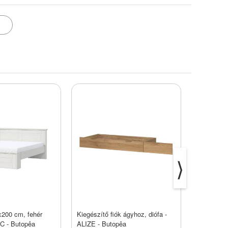
⟩
x200 cm, fehér
Kiegészítő fiók ágyhoz, diófa -
Ágykeret, 
C - Butopêa
ALIZE - Butopêa
160x200 c