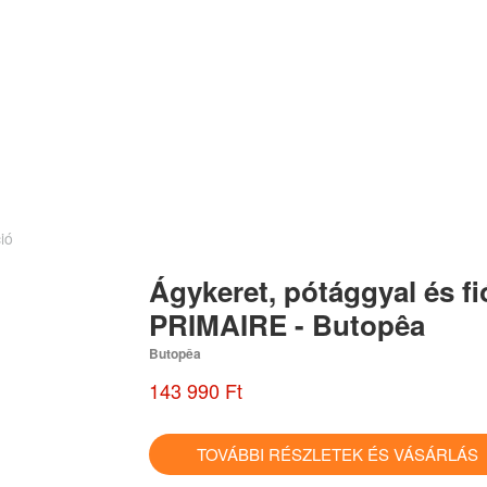
ió
Ágykeret, pótággyal és fi
PRIMAIRE - Butopêa
Butopêa
143 990 Ft
TOVÁBBI RÉSZLETEK ÉS VÁSÁRLÁ