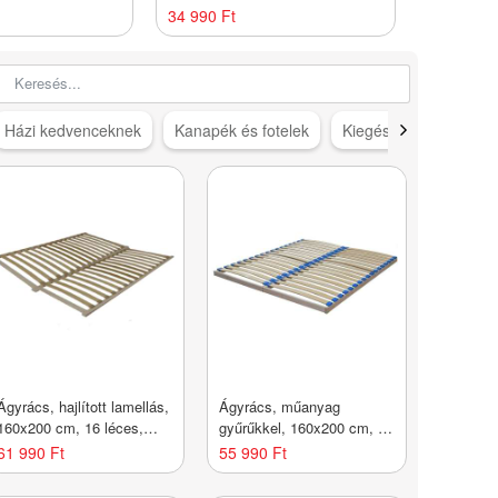
MISSISSIP
34 990 Ft
261 990 
Házi kedvenceknek
Kanapék és fotelek
Kiegészítők
Konyh
Ágyrács, hajlított lamellás,
Ágyrács, műanyag
160x200 cm, 16 léces,
gyűrűkkel, 160x200 cm, 17
nyírfa - NATA - Butopêa
léc, fa - SINA - Butopêa
61 990 Ft
55 990 Ft