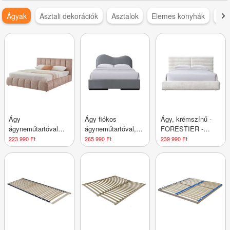
Ágyak
Asztali dekorációk
Asztalok
Elemes konyhák
Fal
Ágy
Ágy fiókos
Ágy, krémszínű -
ágyneműtartóval
ágyneműtartóval,
FORESTIER -
160 cm, bézs -
160 cm, szürke -
Butopêa
223 990 Ft
265 990 Ft
239 990 Ft
MARGUERITE -
SAFRAN - Butopêa
Butopêa