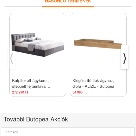
HASONLÓ TERMÉKEK
⟨
⟩
Kátpitozott ágykeret,
Kiegészítő fiók ágyhoz,
Á
steppelt fejtámlával,
diófa - ALIZE - Butopêa
d
180x200 cm, szürke -
s
272 990 Ft
34 990 Ft
2
DEESSE - Butopêa
B
További Butopea Akciók