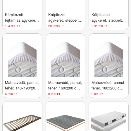
Kárpitozott
Kátpitozott
Kátpitozott
fejtámlás ágykeret,
ágykeret, steppelt
ágykeret, steppelt
ágyneműtartóval,
fejtámlával,
fejtámlával,
164 990 Ft
200 990 Ft
272 990 Ft
160x200 cm, fehér -
160x200 cm,
180x200 cm,
TRENDY - Butopêa
szürke - DEESSE -
szürke - DEESSE -
Butopêa
Butopêa
Matracvédő, pamut,
Matracvédő, pamut,
Matracvédő, pamut,
fehér, 140x190/200
fehér, 160x200 cm -
fehér, 180x200 cm -
cm - ELISE -
ELISE - Butopêa
ELISE - Butopêa
6 390 Ft
8 090 Ft
9 590 Ft
Butopêa