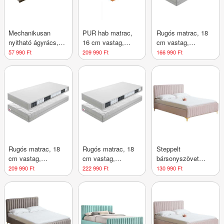
Mechanikusan
PUR hab matrac,
Rugós matrac, 18
nyitható ágyrács,
16 cm vastag,
cm vastag,
80x200 cm, 16
közepesen kemény,
közepesen kemény,
57 990 Ft
209 990 Ft
166 990 Ft
léces, nyírfa - ANIS
180x200 cm -
140x200 cm - IDA -
- Butopêa
POLO - Butopêa
Butopêa
Rugós matrac, 18
Rugós matrac, 18
Steppelt
cm vastag,
cm vastag,
bársonyszövet
közepesen kemény,
közepesen kemény,
ágykeret, 140x200
209 990 Ft
222 990 Ft
130 990 Ft
160x200 cm - IDA -
180x200 cm - IDA -
cm, pasztell
Butopêa
Butopêa
rózsaszín -
PALACE - Butopêa