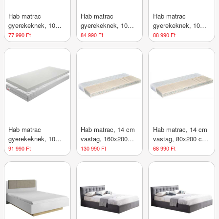
Hab matrac
Hab matrac
Hab matrac
gyerekeknek, 10
gyerekeknek, 10
gyerekeknek, 10
cm vastag,
cm vastag,
cm vastag,
77 990 Ft
84 990 Ft
88 990 Ft
közepesen kemény,
közepesen kemény,
közepesen kemény,
120x90 cm - SPLIT
150x90 cm - SPLIT
170x90 cm - SPLIT
- Butopêa
- Butopêa
- Butopêa
Hab matrac
Hab matrac, 14 cm
Hab matrac, 14 cm
gyerekeknek, 10
vastag, 160x200
vastag, 80x200 cm
cm vastag,
cm - MAT - Butopêa
- MAT - Butopêa
91 990 Ft
130 990 Ft
68 990 Ft
közepesen kemény,
194x90 cm - SPLIT
- Butopêa