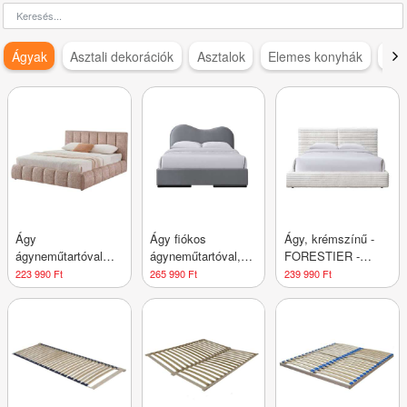
Ágyak
Asztali dekorációk
Asztalok
Elemes konyhák
Fal
Ágy
Ágy fiókos
Ágy, krémszínű -
ágyneműtartóval
ágyneműtartóval,
FORESTIER -
160 cm, bézs -
160 cm, szürke -
Butopêa
223 990 Ft
265 990 Ft
239 990 Ft
MARGUERITE -
SAFRAN - Butopêa
Butopêa