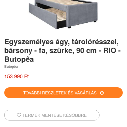
Egyszemélyes ágy, tárolórésszel,
bársony - fa, szürke, 90 cm - RIO -
Butopêa
Butopêa
153 990 Ft
TOVÁBBI RÉSZLETEK ÉS VÁSÁRLÁS
TERMÉK MENTÉSE KÉSŐBBRE