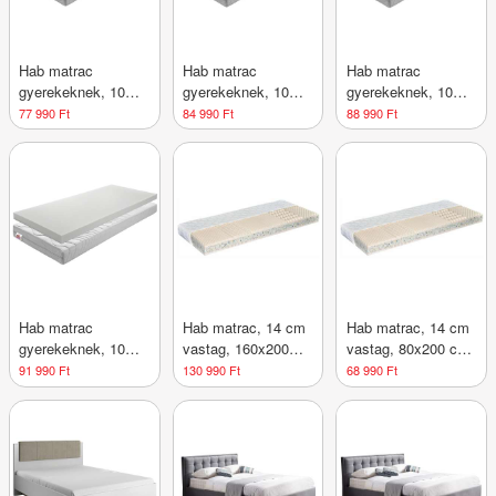
Hab matrac
Hab matrac
Hab matrac
gyerekeknek, 10
gyerekeknek, 10
gyerekeknek, 10
cm vastag,
cm vastag,
cm vastag,
77 990 Ft
84 990 Ft
88 990 Ft
közepesen kemény,
közepesen kemény,
közepesen kemény,
120x90 cm - SPLIT
150x90 cm - SPLIT
170x90 cm - SPLIT
- Butopêa
- Butopêa
- Butopêa
Hab matrac
Hab matrac, 14 cm
Hab matrac, 14 cm
gyerekeknek, 10
vastag, 160x200
vastag, 80x200 cm
cm vastag,
cm - MAT - Butopêa
- MAT - Butopêa
91 990 Ft
130 990 Ft
68 990 Ft
közepesen kemény,
194x90 cm - SPLIT
- Butopêa