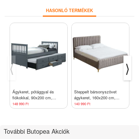
HASONLÓ TERMÉKEK
⟨
⟩
Ágykeret, pótággyal és
Steppelt bársonyszövet
F
fiókokkal, 90x200 cm,
ágykeret, 160x200 cm,
c
sötétszürke - CUP - Butopêa
szürkésbarna - PALACE -
148 990 Ft
140 990 Ft
1
Butopêa
További Butopea Akciók