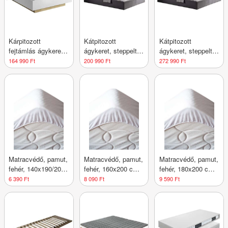
Kárpitozott
Kátpitozott
Kátpitozott
fejtámlás ágykeret,
ágykeret, steppelt
ágykeret, steppelt
ágyneműtartóval,
fejtámlával,
fejtámlával,
164 990 Ft
200 990 Ft
272 990 Ft
160x200 cm, fehér -
160x200 cm,
180x200 cm,
TRENDY - Butopêa
szürke - DEESSE -
szürke - DEESSE -
Butopêa
Butopêa
Matracvédő, pamut,
Matracvédő, pamut,
Matracvédő, pamut,
fehér, 140x190/200
fehér, 160x200 cm -
fehér, 180x200 cm -
cm - ELISE -
ELISE - Butopêa
ELISE - Butopêa
6 390 Ft
8 090 Ft
9 590 Ft
Butopêa