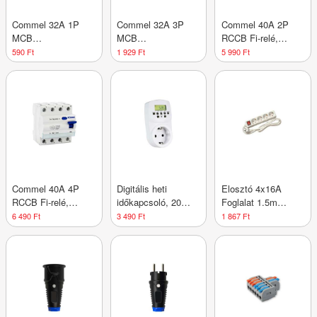
Commel 32A 1P
Commel 32A 3P
Commel 40A 2P
MCB
MCB
RCCB Fi-relé,
kismegszakító, B
kismegszakító, C
30mA, A típus,
590 Ft
1 929 Ft
5 990 Ft
karakterisztikával,
karakterisztikával,
6kA, IP20, DIN
6kA, DIN sínre
6kA, IP20, DIN
sínre szerelhető
szerelhető
sínre szer
Commel 40A 4P
Digitális heti
Elosztó 4x16A
RCCB Fi-relé,
időkapcsoló, 20
Foglalat 1.5m
30mA, AC típus,
program, LCD
Kapcsolóval
6 490 Ft
3 490 Ft
1 867 Ft
6kA, IP20, DIN
kijelző,
sínre szerelhető
visszaszámláló,
16A, 3500W