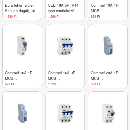
Bura fehér felületi
CEE 16A 5P IP44
Commel 10A 1P
Schuko dugalj, 16A,
ipari csatlakozó,
MCB
250V, IP55, gyors
400V, IEC 309 –
kismegszakító, B
1 990 Ft
1 290 Ft
629 Ft
szereléssel
Vízálló, 5 pólusú
karakterisztikával,
dugvilla
6kA, IP20, DIN
sínre
Commel 16A 1P
Commel 16A 3P
Commel 20A 1P
MCB
MCB
MCB
kismegszakító, B
kismegszakító, C
kismegszakító, B
629 Ft
1 929 Ft
590 Ft
karakterisztikával,
karakterisztikával,
karakterisztikával,
6kA, IP20, DIN
6kA, IP20, DIN
6kA, DIN sínre
sínre szer
sínre szer
szerelhető