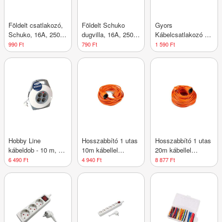
Földelt csatlakozó,
Földelt Schuko
Gyors
Schuko, 16A, 250V,
dugvilla, 16A, 250V,
Kábelcsatlakozó 10
IP20, fekete
gumi burkolat, IP54,
db – 2-6 Pólusú,
990 Ft
790 Ft
1 590 Ft
fekete
0,2-4,0 mm2
Vezetékhez, 0,2-2,5
mm2
Hobby Line
Hosszabbító 1 utas
Hosszabbító 1 utas
kábeldob - 10 m, 4
10m kábellel
20m kábellel
aljzat, IP20,
1,5mm2 (narancs
1,5mm2 (narancs
6 490 Ft
4 940 Ft
8 877 Ft
túlterhelés elleni
színű)
színű)
védelemmel, fehér