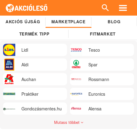
AKCIÓS ÚJSÁG
MARKETPLACE
BLOG
TERMÉK TIPP
FITMARKET
Lidl
Tesco
Aldi
Spar
Auchan
Rossmann
Praktiker
Euronics
Gondozásmentes.hu
Alensa
Mutass többet