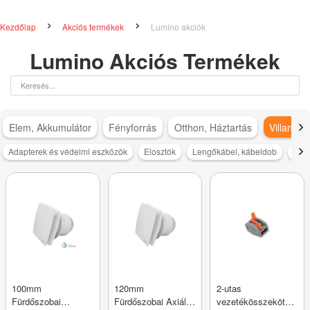
Kezdőlap
Akciós termékek
Lumino akciók
Lumino Akciós Termékek
Elem, Akkumulátor
Fényforrás
Otthon, Háztartás
Villanysz
Adapterek és védelmi eszközök
Elosztók
Lengőkábel, kábeldob
Moz
100mm
120mm
2-utas
Fürdőszobai
Fürdőszobai Axiális
vezetékösszekötő,