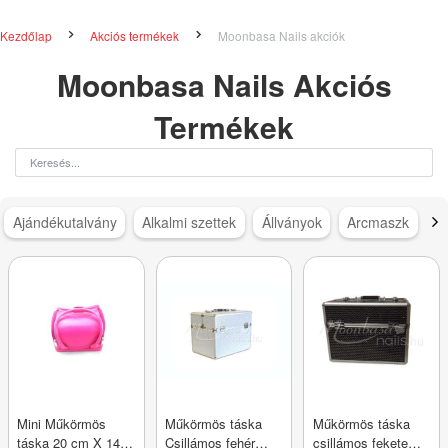
Kezdőlap
Akciós termékek
Moonbasa Nails akciók
Moonbasa Nails Akciós
Termékek
Ajándékutalvány
Alkalmi szettek
Állványok
Arcmaszk
Bl
Mini Műkörmös
Műkörmös táska
Műkörmös táska
táska 20 cm X 14
Csillámos fehér
csillámos fekete