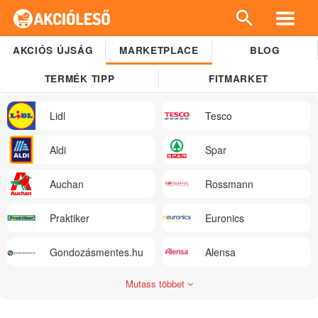
AKCIÓS ÚJSÁG
MARKETPLACE
BLOG
TERMÉK TIPP
FITMARKET
Lidl
Tesco
Aldi
Spar
Auchan
Rossmann
Praktiker
Euronics
Gondozásmentes.hu
Alensa
Mutass többet