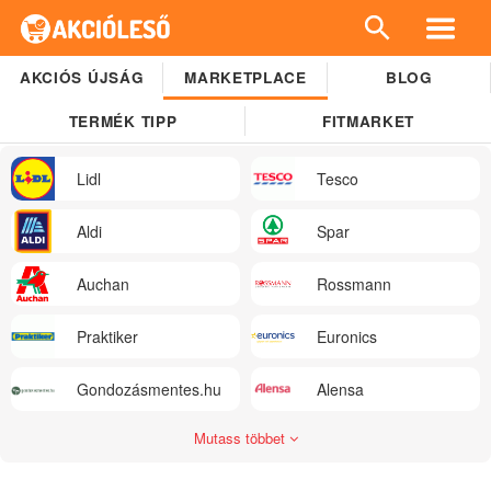
AKCIÓS ÚJSÁG
MARKETPLACE
BLOG
TERMÉK TIPP
FITMARKET
Lidl
Tesco
Aldi
Spar
Auchan
Rossmann
Praktiker
Euronics
Gondozásmentes.hu
Alensa
Mutass többet