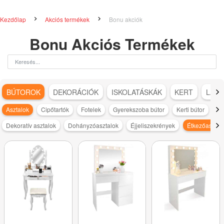
Kezdőlap
Akciós termékek
Bonu akciók
Bonu Akciós Termékek
BÚTOROK
DEKORÁCIÓK
ISKOLATÁSKÁK
KERT
LAKÁ
Asztalok
Cipőtartók
Fotelek
Gyerekszoba bútor
Kerti bútor
Ko
Dekoratív asztalok
Dohányzóasztalok
Éjjeliszekrények
Étkezőasztal