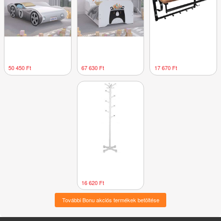
50 450 Ft
67 630 Ft
17 670 Ft
16 620 Ft
További Bonu akciós termékek betöltése