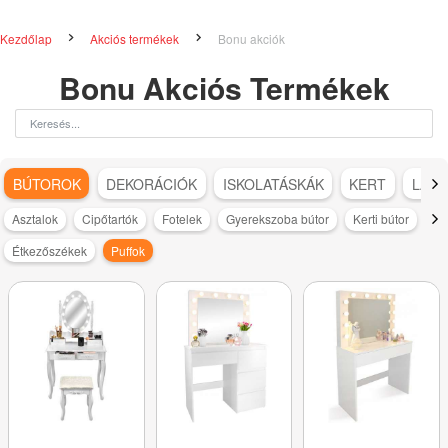
Kezdőlap
Akciós termékek
Bonu akciók
Bonu Akciós Termékek
BÚTOROK
DEKORÁCIÓK
ISKOLATÁSKÁK
KERT
LAKÁ
Asztalok
Cipőtartók
Fotelek
Gyerekszoba bútor
Kerti bútor
Ko
Étkezőszékek
Puffok