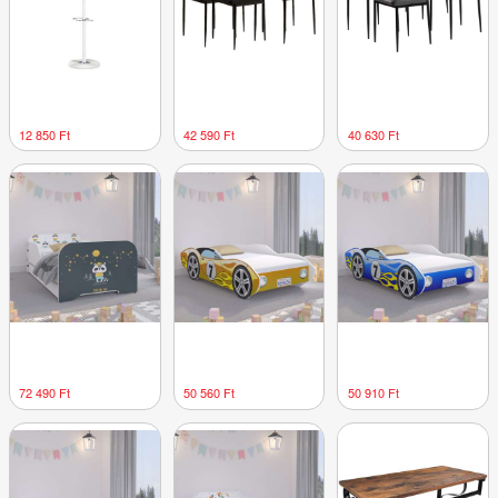
12 850 Ft
42 590 Ft
40 630 Ft
72 490 Ft
50 560 Ft
50 910 Ft