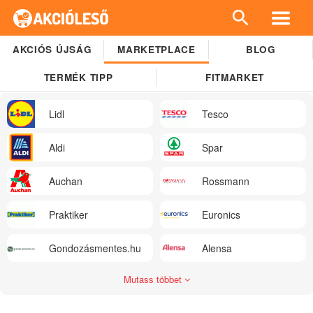
AKCIÓS ÚJSÁG
MARKETPLACE
BLOG
TERMÉK TIPP
FITMARKET
Lidl
Tesco
Aldi
Spar
Auchan
Rossmann
Praktiker
Euronics
Gondozásmentes.hu
Alensa
Mutass többet