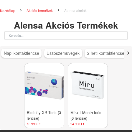
Kezdőlap
Akciós termékek
Alensa akciók
Alensa Akciós Termékek
Napi kontaktlencse
Úszószemüvegek
2 heti kontaktlencse
Biofinity XR Toric (3
Miru 1 Month toric
lencse)
(6 lencse)
16 990 Ft
24 990 Ft