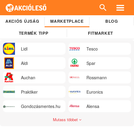
AKCIÓS ÚJSÁG
MARKETPLACE
BLOG
TERMÉK TIPP
FITMARKET
Lidl
Tesco
Aldi
Spar
Auchan
Rossmann
Praktiker
Euronics
Gondozásmentes.hu
Alensa
Mutass többet